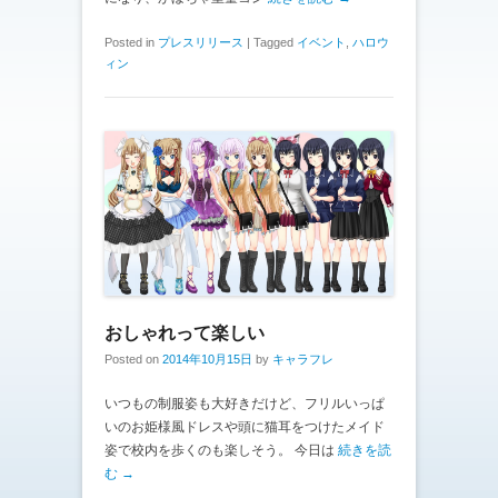
Posted in
プレスリリース
|
Tagged
イベント
,
ハロウ
ィン
おしゃれって楽しい
Posted on
2014年10月15日
by
キャラフレ
いつもの制服姿も大好きだけど、フリルいっぱ
いのお姫様風ドレスや頭に猫耳をつけたメイド
姿で校内を歩くのも楽しそう。 今日は
続きを読
む →