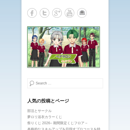
検索する
人気の投稿とページ
部活とサークル
夢ロリ浴衣カラーくじ
祭りくじ 2026– 期間限定くじフロア –
本格的なスキルアップを目指すプロコースを特