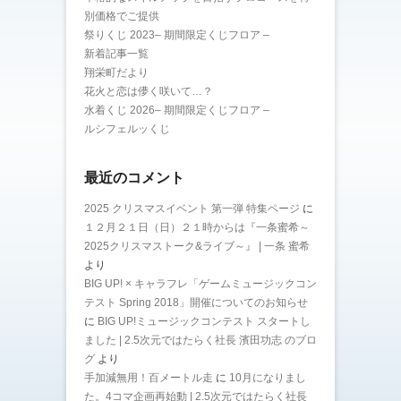
別価格でご提供
祭りくじ 2023– 期間限定くじフロア –
新着記事一覧
翔栄町だより
花火と恋は儚く咲いて…？
水着くじ 2026– 期間限定くじフロア –
ルシフェルッくじ
最近のコメント
2025 クリスマスイベント 第一弾 特集ページ
に
１２月２１日（日）２１時からは『一条蜜希～
2025クリスマストーク&ライブ～』 | 一条 蜜希
より
BIG UP! × キャラフレ「ゲームミュージックコン
テスト Spring 2018」開催についてのお知らせ
に
BIG UP!ミュージックコンテスト スタートし
ました | 2.5次元ではたらく社長 濱田功志 のブロ
グ
より
手加減無用！百メートル走
に
10月になりまし
た。4コマ企画再始動 | 2.5次元ではたらく社長