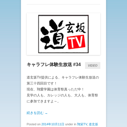
キャラフレ体験生放送 #34
VIDEO
道玄坂TV提供による、キャラフレ体験生放送の
第三十四回目です！
現在、翔愛学園は体育祭真っただ中！
見学の人も、カレッジの人も、大人も、体育祭
に参加できますよ～。
続きを読む →
Posted on
2014年10月11日
under in
翔栄TV
,
道玄坂