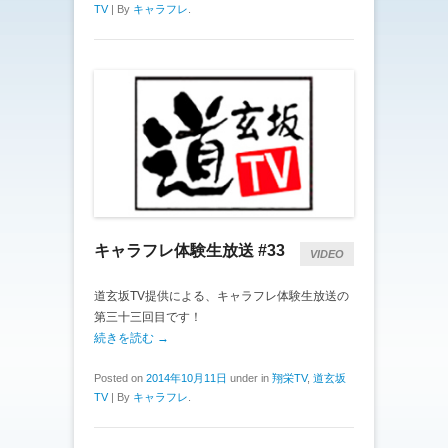
TV
|
By
キャラフレ
.
キャラフレ体験生放送 #33
VIDEO
道玄坂TV提供による、キャラフレ体験生放送の
第三十三回目です！
続きを読む →
Posted on
2014年10月11日
under in
翔栄TV
,
道玄坂
TV
|
By
キャラフレ
.