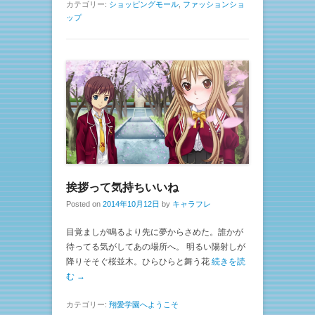
カテゴリー:
ショッピングモール
,
ファッションショ
ップ
挨拶って気持ちいいね
Posted on
2014年10月12日
by
キャラフレ
目覚ましが鳴るより先に夢からさめた。誰かが
待ってる気がしてあの場所へ。 明るい陽射しが
降りそそぐ桜並木。ひらひらと舞う花
続きを読
む →
カテゴリー:
翔愛学園へようこそ