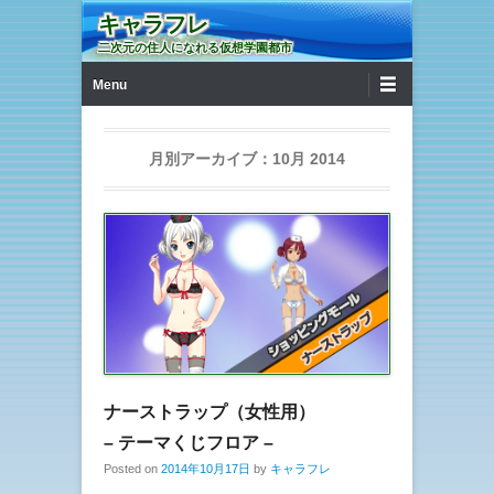
キャラフレ
二次元の住人になれる仮想学園都市
第1メニュー
コンテンツへ移動
Menu
月別アーカイブ：
10月 2014
ナーストラップ（女性用）
– テーマくじフロア –
Posted on
2014年10月17日
by
キャラフレ