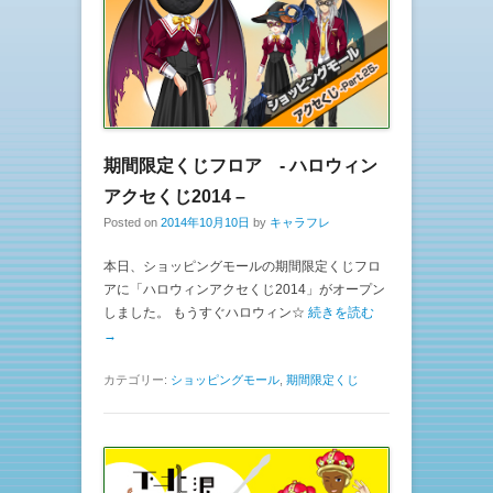
期間限定くじフロア - ハロウィン
アクセくじ2014 –
Posted on
2014年10月10日
by
キャラフレ
本日、ショッピングモールの期間限定くじフロ
アに「ハロウィンアクセくじ2014」がオープン
しました。 もうすぐハロウィン☆
続きを読む
→
カテゴリー:
ショッピングモール
,
期間限定くじ