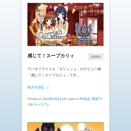
感じて！スープカリィ
VIDEO
アバターアイドル「カリッシュ」のデビュー曲
「感じて！スープカリィ」です。
続きを読む →
Posted on
2014年10月11日
under in
PV作品
,
翔栄TV
|
By
キャラフレ
.