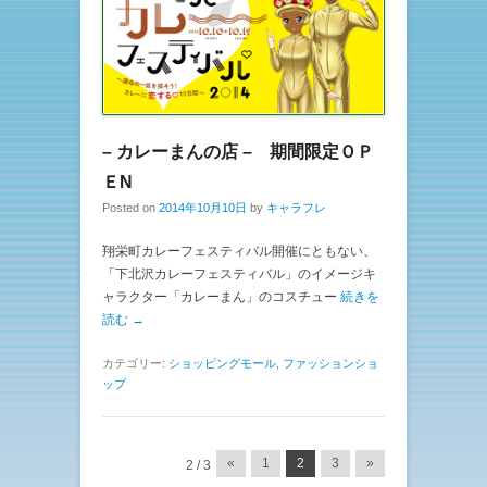
– カレーまんの店 – 期間限定ＯＰ
ＥN
Posted on
2014年10月10日
by
キャラフレ
翔栄町カレーフェスティバル開催にともない、
「下北沢カレーフェスティバル」のイメージキ
ャラクター「カレーまん」のコスチュー
続きを
読む →
カテゴリー:
ショッピングモール
,
ファッションショ
ップ
投稿ナビゲーション
«
1
2
3
»
2 / 3