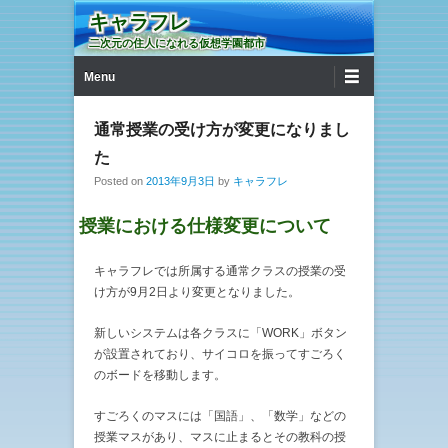
キャラフレ
二次元の住人になれる仮想学園都市
第1メニュー
コンテンツへ移動
Menu
通常授業の受け方が変更になりまし
た
Posted on
2013年9月3日
by
キャラフレ
授業における仕様変更について
キャラフレでは所属する通常クラスの授業の受
け方が9月2日より変更となりました。
新しいシステムは各クラスに「WORK」ボタン
が設置されており、サイコロを振ってすごろく
のボードを移動します。
すごろくのマスには「国語」、「数学」などの
授業マスがあり、マスに止まるとその教科の授