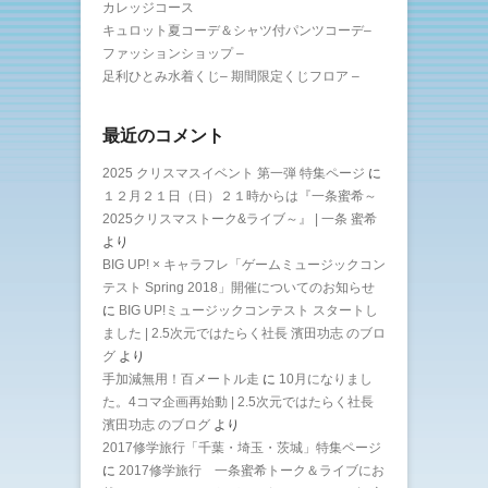
カレッジコース
キュロット夏コーデ＆シャツ付パンツコーデ–
ファッションショップ –
足利ひとみ水着くじ– 期間限定くじフロア –
最近のコメント
2025 クリスマスイベント 第一弾 特集ページ
に
１２月２１日（日）２１時からは『一条蜜希～
2025クリスマストーク&ライブ～』 | 一条 蜜希
より
BIG UP! × キャラフレ「ゲームミュージックコン
テスト Spring 2018」開催についてのお知らせ
に
BIG UP!ミュージックコンテスト スタートし
ました | 2.5次元ではたらく社長 濱田功志 のブロ
グ
より
手加減無用！百メートル走
に
10月になりまし
た。4コマ企画再始動 | 2.5次元ではたらく社長
濱田功志 のブログ
より
2017修学旅行「千葉・埼玉・茨城」特集ページ
に
2017修学旅行 一条蜜希トーク＆ライブにお