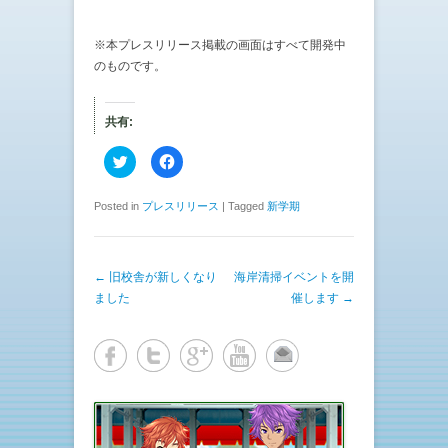
※本プレスリリース掲載の画面はすべて開発中
のものです。
共有:
ク
F
リ
a
ッ
c
ク
e
し
b
Posted in
プレスリリース
|
Tagged
新学期
て
o
T
o
w
k
i
で
t
共
投稿ナビゲーション
←
旧校舎が新しくなり
t
有
海岸清掃イベントを開
e
す
ました
催します
→
r
る
で
に
共
は
有
ク
(
リ
新
ッ
し
ク
い
し
ウ
て
ィ
く
ン
だ
ド
さ
ウ
い