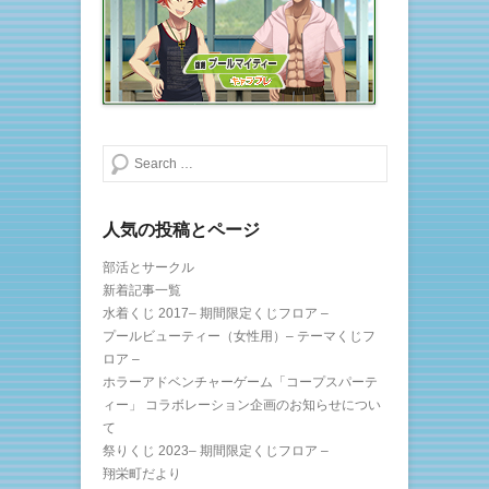
で
(
開
新
き
し
ま
い
す
ウ
)
ィ
ン
ド
ウ
で
開
き
検索する
ま
す
)
人気の投稿とページ
部活とサークル
新着記事一覧
水着くじ 2017– 期間限定くじフロア –
プールビューティー（女性用）– テーマくじフ
ロア –
ホラーアドベンチャーゲーム「コープスパーテ
ィー」 コラボレーション企画のお知らせについ
て
祭りくじ 2023– 期間限定くじフロア –
翔栄町だより