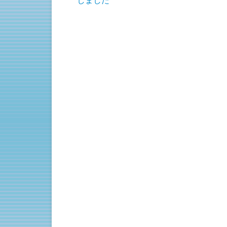
しました
し
ク
い
し
ウ
て
ィ
く
ン
だ
ド
さ
ウ
い
で
(
開
新
き
し
ま
い
す
ウ
)
ィ
ン
ド
ウ
で
開
き
ま
す
)