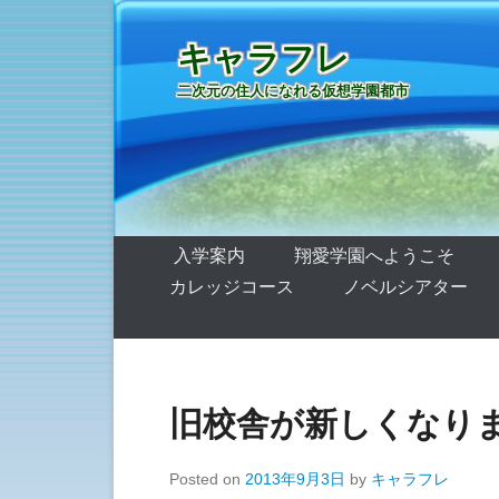
キャラフレ
二次元の住人になれる仮想学園都市
第1メニュー
コンテンツへ移動
入学案内
翔愛学園へようこそ
カレッジコース
ノベルシアター
旧校舎が新しくなり
Posted on
2013年9月3日
by
キャラフレ