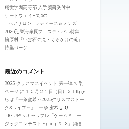
翔愛学園高等部 入学願書受付中
ゲートウェイProject
– ヘアサロン –レディース＆メンズ
2026翔栄海岸夏フェスティバル特集
檜原村『いぼ石の滝・くらかけの滝』
特集ぺージ
最近のコメント
2025 クリスマスイベント 第一弾 特集
ページ
に
１２月２１日（日）２１時か
らは『一条蜜希～2025クリスマストー
ク&ライブ～』 | 一条 蜜希
より
BIG UP! × キャラフレ「ゲームミュー
ジックコンテスト Spring 2018」開催