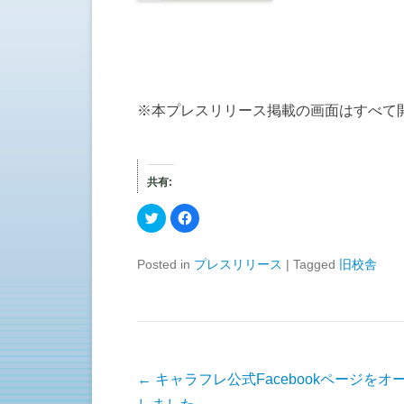
※本プレスリリース掲載の画面はすべて
共有:
ク
F
リ
a
ッ
c
ク
e
し
b
Posted in
プレスリリース
|
Tagged
旧校舎
て
o
T
o
w
k
i
で
t
共
t
有
e
す
r
る
で
に
共
は
有
ク
投稿ナビゲーション
←
キャラフレ公式Facebookページをオ
(
リ
新
ッ