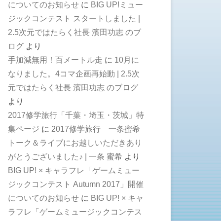
についてのお知らせ
に
BIG UP!ミュー
ジックコンテスト スタートしました |
2.5次元ではたらく社長 濱田功志 のブ
ログ
より
手加減無用！百メートル走
に
10月に
なりました。4コマ企画再始動 | 2.5次
元ではたらく社長 濱田功志 のブログ
より
2017修学旅行「千葉・埼玉・茨城」特
集ページ
に
2017修学旅行 一条蜜希
トーク＆ライブにお越しいただきあり
がとうございました♪ | 一条 蜜希
より
BIG UP! × キャラフレ「ゲームミュー
ジックコンテスト Autumn 2017」開催
についてのお知らせ
に
BIG UP! × キャ
ラフレ「ゲームミュージックコンテス