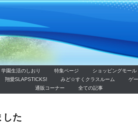
学園生活のしおり
特集ページ
ショッピングモール
翔愛SLAPSTICKS!
みど☆すくクラスルーム
ゲー
通販コーナー
全ての記事
ました