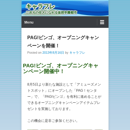
キャラフレ
二次元の住人になれる仮想学園都市
第1メニュー
コンテンツへ移動
Menu
PAG!ビンゴ、オープニングキャン
ペーンを開催！
Posted on
2013年8月16日
by
キャラフレ
PAG!ビンゴ、オープニングキャ
ンペーン開催中！
8月5日より新たな施設として「アミューズメン
トスポット」にオープンした「PAG！センタ
ー」で、「PAG!ビンゴ」を有利に進めることが
できるオープニングキャンペーンアイテムプレ
ゼントを実施しております。
この機会に是非ご参加ください。