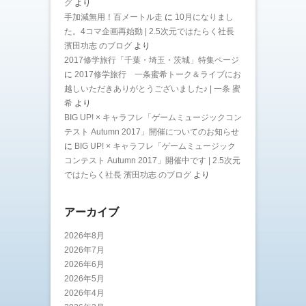
グ
より
手加減無用！百メートル走
に
10月になりまし
た。4コマ企画再始動 | 2.5次元ではたらく社長
濱田功志 のブログ
より
2017修学旅行「千葉・埼玉・茨城」特集ページ
に
2017修学旅行 一条蜜希トーク＆ライブにお
越しいただきありがとうございました♪ | 一条 蜜
希
より
BIG UP! × キャラフレ「ゲームミュージックコン
テスト Autumn 2017」開催についてのお知らせ
に
BIG UP! × キャラフレ「ゲームミュージック
コンテスト Autumn 2017」開催中です | 2.5次元
ではたらく社長 濱田功志 のブログ
より
アーカイブ
2026年8月
2026年7月
2026年6月
2026年5月
2026年4月