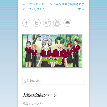
e
す
投稿ナビゲーション
←
「PAG!センター」が
花火大会が開催されま
r
る
で
に
オープンしました
す
→
共
は
有
ク
(
リ
新
ッ
し
ク
い
し
ウ
て
ィ
く
ン
だ
ド
さ
ウ
い
で
(
開
新
き
し
ま
い
す
ウ
)
ィ
ン
ド
ウ
で
開
き
ま
検索する
す
)
人気の投稿とページ
部活とサークル