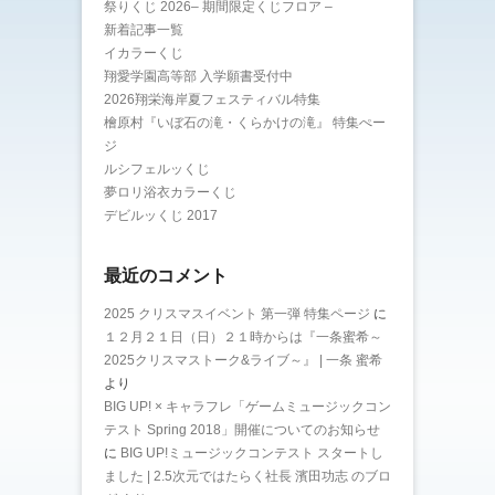
祭りくじ 2026– 期間限定くじフロア –
新着記事一覧
イカラーくじ
翔愛学園高等部 入学願書受付中
2026翔栄海岸夏フェスティバル特集
檜原村『いぼ石の滝・くらかけの滝』 特集ぺー
ジ
ルシフェルッくじ
夢ロリ浴衣カラーくじ
デビルッくじ 2017
最近のコメント
2025 クリスマスイベント 第一弾 特集ページ
に
１２月２１日（日）２１時からは『一条蜜希～
2025クリスマストーク&ライブ～』 | 一条 蜜希
より
BIG UP! × キャラフレ「ゲームミュージックコン
テスト Spring 2018」開催についてのお知らせ
に
BIG UP!ミュージックコンテスト スタートし
ました | 2.5次元ではたらく社長 濱田功志 のブロ