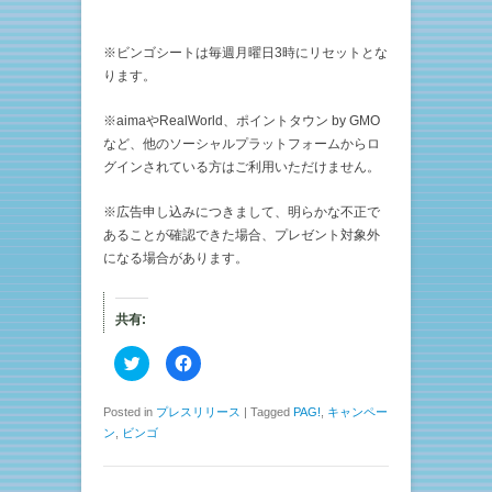
※ビンゴシートは毎週月曜日3時にリセットとな
ります。
※aimaやRealWorld、ポイントタウン by GMO
など、他のソーシャルプラットフォームからロ
グインされている方はご利用いただけません。
※広告申し込みにつきまして、明らかな不正で
あることが確認できた場合、プレゼント対象外
になる場合があります。
共有:
ク
F
リ
a
ッ
c
ク
e
し
b
Posted in
プレスリリース
|
Tagged
PAG!
,
キャンペー
て
o
ン
,
ビンゴ
T
o
w
k
i
で
t
共
t
有