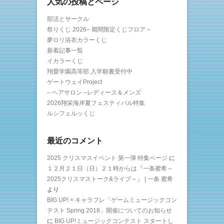
人気の投稿とページ
部活とサークル
祭りくじ 2026– 期間限定くじフロア –
夢ロリ浴衣カラーくじ
新着記事一覧
イカラーくじ
翔愛学園高等部 入学願書受付中
ゲートウェイProject
– ヘアサロン –レディース＆メンズ
2026翔栄海岸夏フェスティバル特集
ルシフェルッくじ
最近のコメント
2025 クリスマスイベント 第一弾 特集ページ
に
１２月２１日（日）２１時からは『一条蜜希～
2025クリスマストーク&ライブ～』 | 一条 蜜希
より
BIG UP! × キャラフレ「ゲームミュージックコン
テスト Spring 2018」開催についてのお知らせ
に
BIG UP!ミュージックコンテスト スタートし