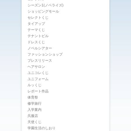
シーズン1(ノベライズ)
ショッピングモール
セレクトくじ
タイアップ
テーマくじ
テナントビル
ドレスくじ
ノベルシアター
ファッションショップ
プレスリリース
ヘアサロン
ユニコレくじ
ユニフォーム
ルッくじ
レポート作品
体育祭
修学旅行
入学案内
呉服店
天使くじ
学園生活のしおり