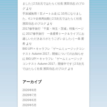
ました | 2.5次元ではたらく社長 濱田功志 のブロ
グ
より
手加減無用！百メートル走
に
10月になりまし
た。4コマ企画再始動 | 2.5次元ではたらく社長
濱田功志 のブログ
より
2017修学旅行「千葉・埼玉・茨城」特集ページ
に
2017修学旅行 一条蜜希トーク＆ライブにお
越しいただきありがとうございました♪ | 一条 蜜
希
より
BIG UP! × キャラフレ「ゲームミュージックコン
テスト Autumn 2017」開催についてのお知らせ
に
BIG UP! × キャラフレ「ゲームミュージック
コンテスト Autumn 2017」開催中です | 2.5次元
ではたらく社長 濱田功志 のブログ
より
アーカイブ
2026年8月
2026年7月
2026年6月
2026年5月