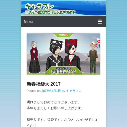
キャラフレ
二次元の住人になれる仮想学園都市
第1メニュー
コンテンツへ移動
Menu
新春福袋大 2017
Posted on
2017年1月1日
by
キャラフレ
明けましておめでとうございます。
本年もよろしくお願い申し上げます。
初売りです。福袋です。おひとついかがでしょ
うか！