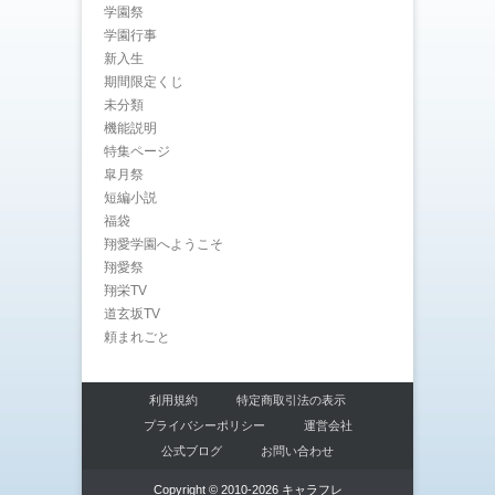
学園祭
学園行事
新入生
期間限定くじ
未分類
機能説明
特集ページ
皐月祭
短編小説
福袋
翔愛学園へようこそ
翔愛祭
翔栄TV
道玄坂TV
頼まれごと
利用規約
特定商取引法の表示
プライバシーポリシー
運営会社
公式ブログ
お問い合わせ
Copyright © 2010-2026 キャラフレ