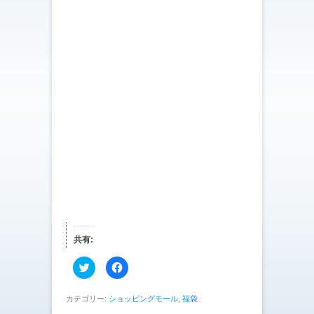
共有:
ク
F
リ
a
ッ
c
ク
e
し
b
カテゴリー:
ショッピングモール
,
福袋
て
o