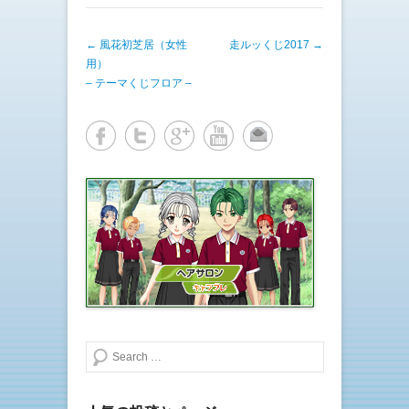
T
o
w
k
i
で
t
共
投稿ナビゲーション
←
風花初芝居（女性
t
有
走ルッくじ2017
→
e
す
用）
r
る
で
に
– テーマくじフロア –
共
は
有
ク
(
リ
新
ッ
し
ク
い
し
ウ
て
ィ
く
ン
だ
ド
さ
ウ
い
で
(
開
新
き
し
ま
い
す
ウ
)
ィ
ン
ド
ウ
で
開
き
ま
検索する
す
)