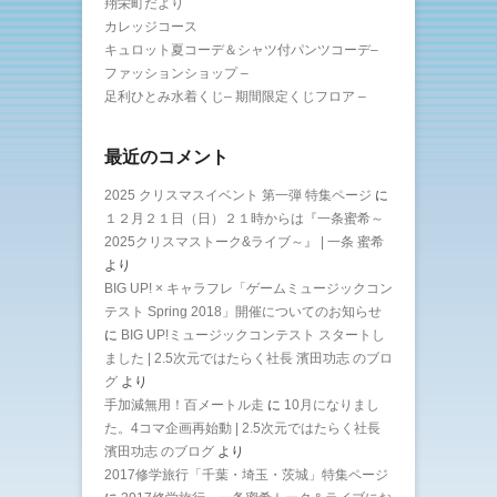
翔栄町だより
カレッジコース
キュロット夏コーデ＆シャツ付パンツコーデ–
ファッションショップ –
足利ひとみ水着くじ– 期間限定くじフロア –
最近のコメント
2025 クリスマスイベント 第一弾 特集ページ
に
１２月２１日（日）２１時からは『一条蜜希～
2025クリスマストーク&ライブ～』 | 一条 蜜希
より
BIG UP! × キャラフレ「ゲームミュージックコン
テスト Spring 2018」開催についてのお知らせ
に
BIG UP!ミュージックコンテスト スタートし
ました | 2.5次元ではたらく社長 濱田功志 のブロ
グ
より
手加減無用！百メートル走
に
10月になりまし
た。4コマ企画再始動 | 2.5次元ではたらく社長
濱田功志 のブログ
より
2017修学旅行「千葉・埼玉・茨城」特集ページ