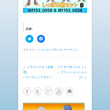
共有:
ク
F
リ
a
ッ
c
ク
e
し
b
カテゴリー:
ショッピングモール
,
テーマくじ
て
o
T
o
w
k
i
で
t
共
投稿ナビゲーション
←
ジラフパーク（女性
t
有
パーカー付ジャケット
e
す
用）
– ファッションショッ
r
る
で
に
– テーマくじフロア –
プ–
→
共
は
有
ク
(
リ
新
ッ
し
ク
い
し
ウ
て
ィ
く
ン
だ
ド
さ
ウ
い