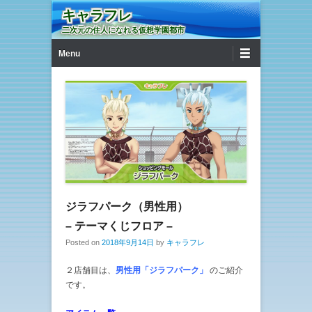
キャラフレ
二次元の住人になれる仮想学園都市
第1メニュー
コンテンツへ移動
Menu
ジラフパーク（男性用）
– テーマくじフロア –
Posted on
2018年9月14日
by
キャラフレ
２店舗目は、
男性用「ジラフパーク」
のご紹介
です。