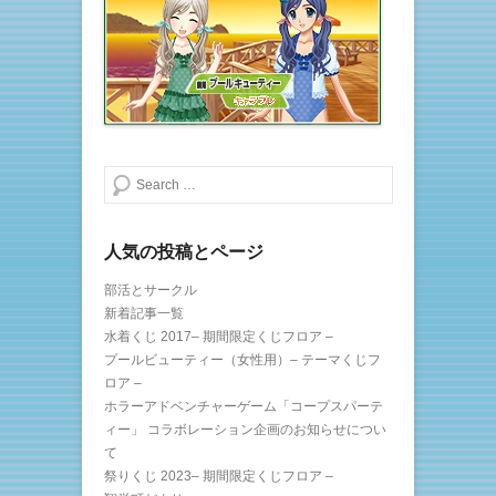
で
(
開
新
き
し
ま
い
す
ウ
)
ィ
ン
ド
ウ
で
開
き
ま
検索する
す
)
人気の投稿とページ
部活とサークル
新着記事一覧
水着くじ 2017– 期間限定くじフロア –
プールビューティー（女性用）– テーマくじフ
ロア –
ホラーアドベンチャーゲーム「コープスパーテ
ィー」 コラボレーション企画のお知らせについ
て
祭りくじ 2023– 期間限定くじフロア –