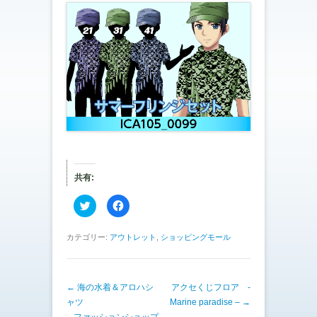
共有:
ク
F
リ
a
ッ
c
ク
e
し
b
カテゴリー:
アウトレット
,
ショッピングモール
て
o
T
o
w
k
i
で
t
共
投稿ナビゲーション
←
海の水着＆アロハシ
t
有
アクセくじフロア -
e
す
ャツ
Marine paradise –
→
r
る
で
に