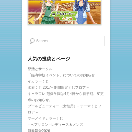
検索する
人気の投稿とページ
部活とサークル
「臨海学校イベント」についてのお知らせ
イカラーくじ
水着くじ 2017– 期間限定くじフロア –
キャラフレ-翔愛学園は4月4日から新学期。変更
点のお知らせ。
プールビューティー（女性用）– テーマくじフ
ロア –
マーメイドカラーくじ
– ヘアサロン –レディース＆メンズ
新春福袋2026