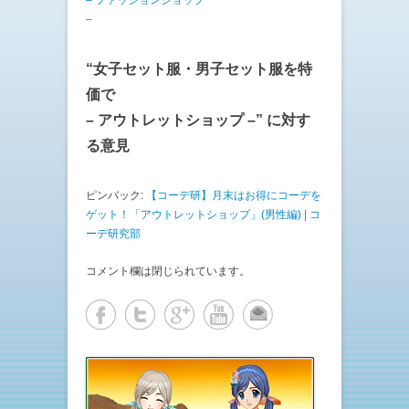
– ファッションショップ
共
は
有
ク
–
(
リ
新
ッ
し
ク
い
し
“
女子セット服・男子セット服を特
ウ
て
ィ
く
価で
ン
だ
ド
さ
ウ
い
– アウトレットショップ –
” に対す
で
(
開
新
る意見
き
し
ま
い
す
ウ
)
ィ
ン
ピンバック:
【コーデ研】月末はお得にコーデを
ド
ウ
ゲット！「アウトレットショップ」(男性編) | コ
で
ーデ研究部
開
き
ま
す
コメント欄は閉じられています。
)