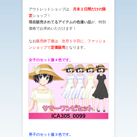
アウトレットショップは、
月末２日間だけの限
定
ショップ！
現在販売されてるアイテムの色違い品
が、特別
価格でお求めいただけます！
なお
販売終了後は、次月１０日に、ファッショ
ンショップで
定価販売
となります。
女子のセット服４色です。
男子のセット服３色です。