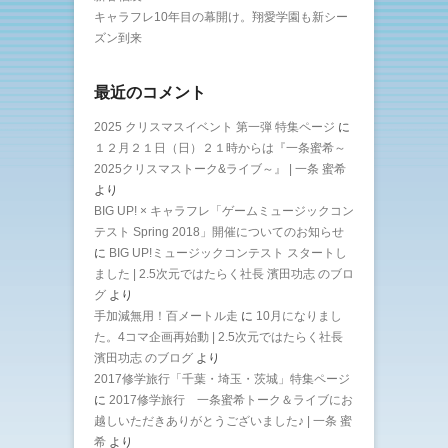
キャラフレ10年目の幕開け。翔愛学園も新シー
ズン到来
最近のコメント
2025 クリスマスイベント 第一弾 特集ページ
に
１２月２１日（日）２１時からは『一条蜜希～
2025クリスマストーク&ライブ～』 | 一条 蜜希
より
BIG UP! × キャラフレ「ゲームミュージックコン
テスト Spring 2018」開催についてのお知らせ
に
BIG UP!ミュージックコンテスト スタートし
ました | 2.5次元ではたらく社長 濱田功志 のブロ
グ
より
手加減無用！百メートル走
に
10月になりまし
た。4コマ企画再始動 | 2.5次元ではたらく社長
濱田功志 のブログ
より
2017修学旅行「千葉・埼玉・茨城」特集ページ
に
2017修学旅行 一条蜜希トーク＆ライブにお
越しいただきありがとうございました♪ | 一条 蜜
希
より