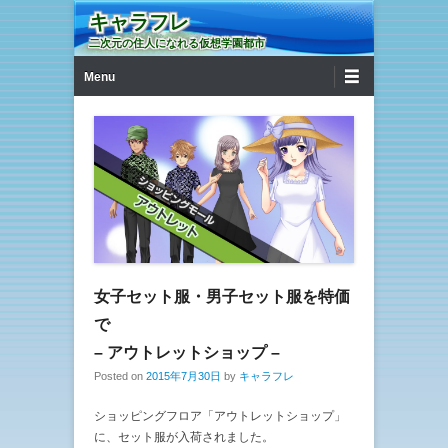
キャラフレ
二次元の住人になれる仮想学園都市
第1メニュー
コンテンツへ移動
Menu
女子セット服・男子セット服を特価
で
– アウトレットショップ –
Posted on
2015年7月30日
by
キャラフレ
ショッピングフロア「アウトレットショップ」
に、セット服が入荷されました。