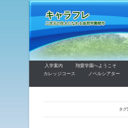
キャラフレ
二次元の住人になれる仮想学園都市
第1メニュー
コンテンツへ移動
入学案内
翔愛学園へようこそ
カレッジコース
ノベルシアター
タグ