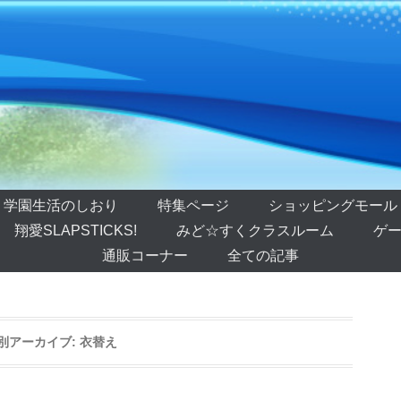
学園生活のしおり
特集ページ
ショッピングモール
翔愛SLAPSTICKS!
みど☆すくクラスルーム
ゲー
通販コーナー
全ての記事
別アーカイブ:
衣替え