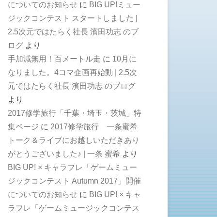
についてのお知らせ
に
BIG UP!ミュー
ジックコンテスト スタートしました |
2.5次元ではたらく社長 濱田功志 のブ
ログ
より
手加減無用！百メートル走
に
10月に
なりました。4コマ企画再始動 | 2.5次
元ではたらく社長 濱田功志 のブログ
より
2017修学旅行「千葉・埼玉・茨城」特
集ページ
に
2017修学旅行 一条蜜希
トーク＆ライブにお越しいただきあり
がとうございました♪ | 一条 蜜希
より
BIG UP! × キャラフレ「ゲームミュー
ジックコンテスト Autumn 2017」開催
についてのお知らせ
に
BIG UP! × キャ
ラフレ「ゲームミュージックコンテス