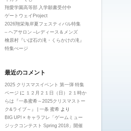
翔愛学園高等部 入学願書受付中
ゲートウェイProject
2026翔栄海岸夏フェスティバル特集
– ヘアサロン –レディース＆メンズ
檜原村『いぼ石の滝・くらかけの滝』
特集ぺージ
最近のコメント
2025 クリスマスイベント 第一弾 特集
ページ
に
１２月２１日（日）２１時か
らは『一条蜜希～2025クリスマストー
ク&ライブ～』 | 一条 蜜希
より
BIG UP! × キャラフレ「ゲームミュー
ジックコンテスト Spring 2018」開催