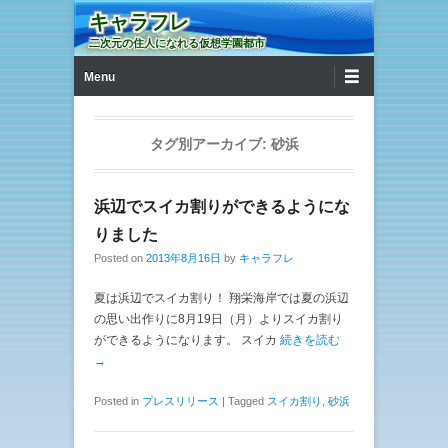
キャラフレ
二次元の住人になれる仮想学園都市
第1メニュー
コンテンツへ移動
Menu
タグ別アーカイブ:
砂浜
浜辺でスイカ割りができるようにな
りました
Posted on
2013年8月16日
by
キャラフレ
夏は浜辺でスイカ割り！ 翔栄海岸では夏の浜辺
の思い出作りに8月19日（月）よりスイカ割り
ができるようになります。 スイカ
続きを読む
→
Posted in
プレスリリース
|
Tagged
スイカ割り
,
砂浜