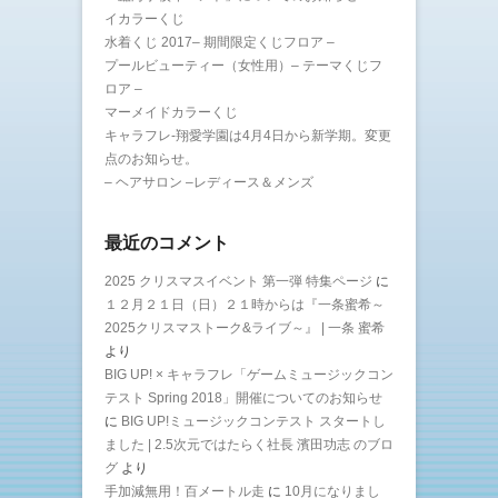
イカラーくじ
水着くじ 2017– 期間限定くじフロア –
プールビューティー（女性用）– テーマくじフ
ロア –
マーメイドカラーくじ
キャラフレ-翔愛学園は4月4日から新学期。変更
点のお知らせ。
– ヘアサロン –レディース＆メンズ
最近のコメント
2025 クリスマスイベント 第一弾 特集ページ
に
１２月２１日（日）２１時からは『一条蜜希～
2025クリスマストーク&ライブ～』 | 一条 蜜希
より
BIG UP! × キャラフレ「ゲームミュージックコン
テスト Spring 2018」開催についてのお知らせ
に
BIG UP!ミュージックコンテスト スタートし
ました | 2.5次元ではたらく社長 濱田功志 のブロ
グ
より
手加減無用！百メートル走
に
10月になりまし