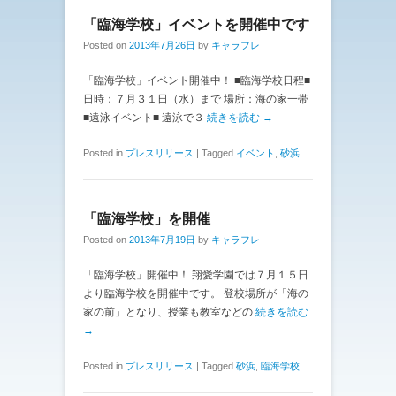
「臨海学校」イベントを開催中です
Posted on
2013年7月26日
by
キャラフレ
「臨海学校」イベント開催中！ ■臨海学校日程■
日時：７月３１日（水）まで 場所：海の家一帯
■遠泳イベント■ 遠泳で３
続きを読む →
Posted in
プレスリリース
|
Tagged
イベント
,
砂浜
「臨海学校」を開催
Posted on
2013年7月19日
by
キャラフレ
「臨海学校」開催中！ 翔愛学園では７月１５日
より臨海学校を開催中です。 登校場所が「海の
家の前」となり、授業も教室などの
続きを読む
→
Posted in
プレスリリース
|
Tagged
砂浜
,
臨海学校