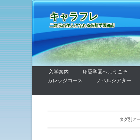
キャラフレ
二次元の住人になれる仮想学園都市
第1メニュー
コンテンツへ移動
入学案内
翔愛学園へようこそ
カレッジコース
ノベルシアター
タグ別アー