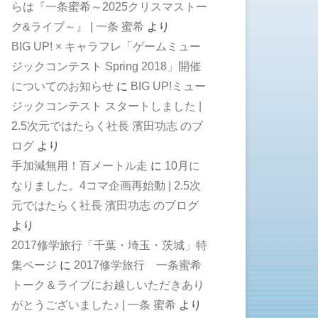
らは『一条蜜希～2025クリスマストー
ク&ライブ～』 | 一条 蜜希
より
BIG UP! × キャラフレ「ゲームミュー
ジックコンテスト Spring 2018」開催
についてのお知らせ
に
BIG UP!ミュー
ジックコンテスト スタートしました |
2.5次元ではたらく社長 濱田功志 のブ
ログ
より
手加減無用！百メートル走
に
10月に
なりました。4コマ企画再始動 | 2.5次
元ではたらく社長 濱田功志 のブログ
より
2017修学旅行「千葉・埼玉・茨城」特
集ページ
に
2017修学旅行 一条蜜希
トーク＆ライブにお越しいただきあり
がとうございました♪ | 一条 蜜希
より