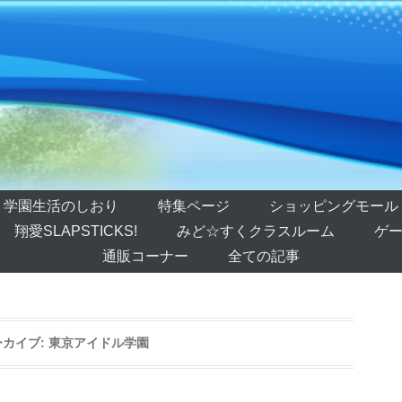
学園生活のしおり
特集ページ
ショッピングモール
翔愛SLAPSTICKS!
みど☆すくクラスルーム
ゲー
通販コーナー
全ての記事
カイブ:
東京アイドル学園