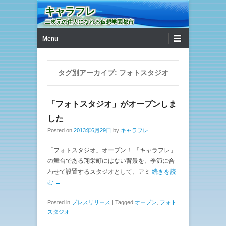
キャラフレ
二次元の住人になれる仮想学園都市
第1メニュー
コンテンツへ移動
Menu
タグ別アーカイブ:
フォトスタジオ
「フォトスタジオ」がオープンしま
した
Posted on
2013年6月29日
by
キャラフレ
「フォトスタジオ」オープン！ 「キャラフレ」
の舞台である翔栄町にはない背景を、季節に合
わせて設置するスタジオとして、アミ
続きを読
む →
Posted in
プレスリリース
|
Tagged
オープン
,
フォト
スタジオ