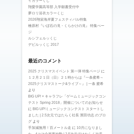
イカラーくじ
翔愛学園高等部 入学願書受付中
夢ロリ浴衣カラーくじ
2026翔栄海岸夏フェスティバル特集
檜原村『いぼ石の滝・くらかけの滝』 特集ぺー
ジ
ルシフェルッくじ
デビルッくじ 2017
最近のコメント
2025 クリスマスイベント 第一弾 特集ページ
に
１２月２１日（日）２１時からは『一条蜜希～
2025クリスマストーク&ライブ～』 | 一条 蜜希
より
BIG UP! × キャラフレ「ゲームミュージックコン
テスト Spring 2018」開催についてのお知らせ
に
BIG UP!ミュージックコンテスト スタートし
ました | 2.5次元ではたらく社長 濱田功志 のブロ
グ
より
手加減無用！百メートル走
に
10月になりまし
た。4コマ企画再始動 | 2.5次元ではたらく社長