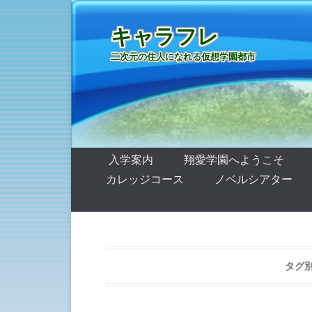
キャラフレ
二次元の住人になれる仮想学園都市
第1メニュー
コンテンツへ移動
入学案内
翔愛学園へようこそ
カレッジコース
ノベルシアター
タグ