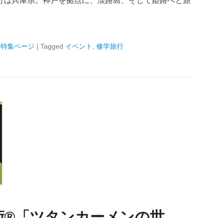
行は兵庫県。神戸を拠点に、淡路島、そして姫路へと旅
,
特集ページ
|
Tagged
イベント
,
修学旅行
術®「ツタンカーメンの世