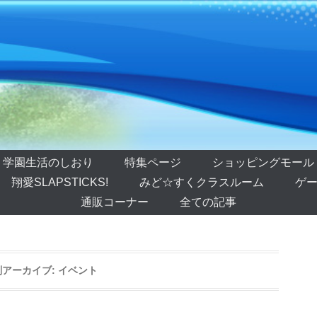
学園生活のしおり
特集ページ
ショッピングモール
翔愛SLAPSTICKS!
みど☆すくクラスルーム
ゲー
通販コーナー
全ての記事
別アーカイブ:
イベント