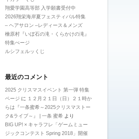
翔愛学園高等部 入学願書受付中
2026翔栄海岸夏フェスティバル特集
– ヘアサロン –レディース＆メンズ
檜原村『いぼ石の滝・くらかけの滝』
特集ぺージ
ルシフェルッくじ
最近のコメント
2025 クリスマスイベント 第一弾 特集
ページ
に
１２月２１日（日）２１時か
らは『一条蜜希～2025クリスマストー
ク&ライブ～』 | 一条 蜜希
より
BIG UP! × キャラフレ「ゲームミュー
ジックコンテスト Spring 2018」開催