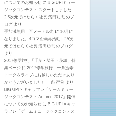
についてのお知らせ
に
BIG UP!ミュー
ジックコンテスト スタートしました |
2.5次元ではたらく社長 濱田功志 のブ
ログ
より
手加減無用！百メートル走
に
10月に
なりました。4コマ企画再始動 | 2.5次
元ではたらく社長 濱田功志 のブログ
より
2017修学旅行「千葉・埼玉・茨城」特
集ページ
に
2017修学旅行 一条蜜希
トーク＆ライブにお越しいただきあり
がとうございました♪ | 一条 蜜希
より
BIG UP! × キャラフレ「ゲームミュー
ジックコンテスト Autumn 2017」開催
についてのお知らせ
に
BIG UP! × キャ
ラフレ「ゲームミュージックコンテス