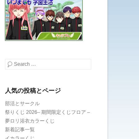
検索する
人気の投稿とページ
部活とサークル
祭りくじ 2026– 期間限定くじフロア –
夢ロリ浴衣カラーくじ
新着記事一覧
イカラーくじ