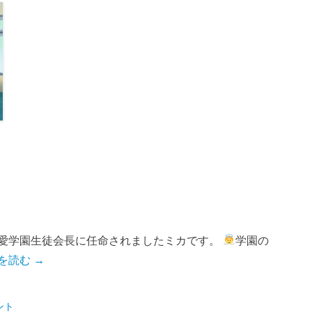
翔愛学園生徒会長に任命されましたミカです。
学園の
を読む →
ント