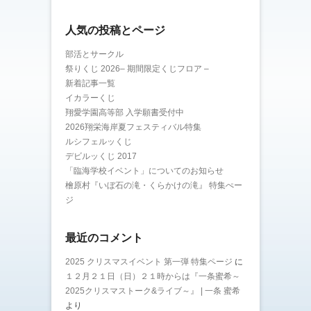
人気の投稿とページ
部活とサークル
祭りくじ 2026– 期間限定くじフロア –
新着記事一覧
イカラーくじ
翔愛学園高等部 入学願書受付中
2026翔栄海岸夏フェスティバル特集
ルシフェルッくじ
デビルッくじ 2017
「臨海学校イベント」についてのお知らせ
檜原村『いぼ石の滝・くらかけの滝』 特集ぺー
ジ
最近のコメント
2025 クリスマスイベント 第一弾 特集ページ
に
１２月２１日（日）２１時からは『一条蜜希～
2025クリスマストーク&ライブ～』 | 一条 蜜希
より