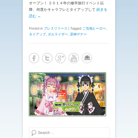
オープン！ ２０１４年の修学旅行イベント以
降、何度かキャラフレとタイアップして
続きを
読む →
Posted in
プレスリリース
|
Tagged
ご当地ヒーロー
,
タイアップ
,
ダルライザー
,
丞神デナー
検索する