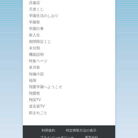
呉服店
天使くじ
学園生活のしおり
学園祭
学園行事
新入生
期間限定くじ
未分類
機能説明
特集ページ
皐月祭
短編小説
福袋
翔愛学園へようこそ
翔愛祭
翔栄TV
道玄坂TV
頼まれごと
利用規約
特定商取引法の表示
プライバシーポリシー
運営会社