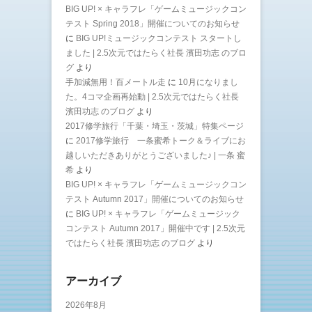
BIG UP! × キャラフレ「ゲームミュージックコン
テスト Spring 2018」開催についてのお知らせ
に
BIG UP!ミュージックコンテスト スタートし
ました | 2.5次元ではたらく社長 濱田功志 のブロ
グ
より
手加減無用！百メートル走
に
10月になりまし
た。4コマ企画再始動 | 2.5次元ではたらく社長
濱田功志 のブログ
より
2017修学旅行「千葉・埼玉・茨城」特集ページ
に
2017修学旅行 一条蜜希トーク＆ライブにお
越しいただきありがとうございました♪ | 一条 蜜
希
より
BIG UP! × キャラフレ「ゲームミュージックコン
テスト Autumn 2017」開催についてのお知らせ
に
BIG UP! × キャラフレ「ゲームミュージック
コンテスト Autumn 2017」開催中です | 2.5次元
ではたらく社長 濱田功志 のブログ
より
アーカイブ
2026年8月