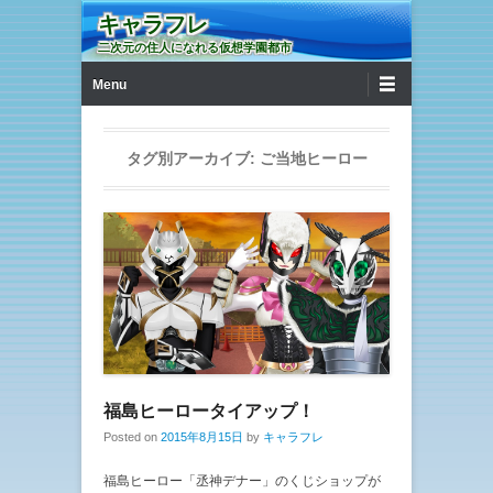
キャラフレ
二次元の住人になれる仮想学園都市
第1メニュー
コンテンツへ移動
Menu
タグ別アーカイブ:
ご当地ヒーロー
福島ヒーロータイアップ！
Posted on
2015年8月15日
by
キャラフレ
福島ヒーロー「丞神デナー」のくじショップが