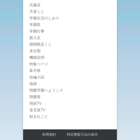
呉服店
天使くじ
学園生活のしおり
学園祭
学園行事
新入生
期間限定くじ
未分類
機能説明
特集ページ
皐月祭
短編小説
福袋
翔愛学園へようこそ
翔愛祭
翔栄TV
道玄坂TV
頼まれごと
利用規約
特定商取引法の表示