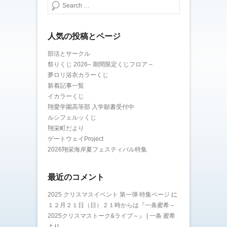
検索する
人気の投稿とページ
部活とサークル
祭りくじ 2026– 期間限定くじフロア –
夢ロリ浴衣カラーくじ
新着記事一覧
イカラーくじ
翔愛学園高等部 入学願書受付中
ルシフェルッくじ
翔栄町だより
ゲートウェイProject
2026翔栄海岸夏フェスティバル特集
最近のコメント
2025 クリスマスイベント 第一弾 特集ページ
に
１２月２１日（日）２１時からは『一条蜜希～
2025クリスマストーク&ライブ～』 | 一条 蜜希
より