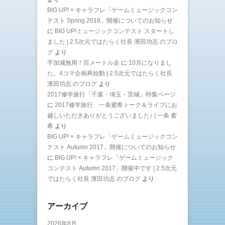
BIG UP! × キャラフレ「ゲームミュージックコン
テスト Spring 2018」開催についてのお知らせ
に
BIG UP!ミュージックコンテスト スタートし
ました | 2.5次元ではたらく社長 濱田功志 のブロ
グ
より
手加減無用！百メートル走
に
10月になりまし
た。4コマ企画再始動 | 2.5次元ではたらく社長
濱田功志 のブログ
より
2017修学旅行「千葉・埼玉・茨城」特集ページ
に
2017修学旅行 一条蜜希トーク＆ライブにお
越しいただきありがとうございました♪ | 一条 蜜
希
より
BIG UP! × キャラフレ「ゲームミュージックコン
テスト Autumn 2017」開催についてのお知らせ
に
BIG UP! × キャラフレ「ゲームミュージック
コンテスト Autumn 2017」開催中です | 2.5次元
ではたらく社長 濱田功志 のブログ
より
アーカイブ
2026年8月