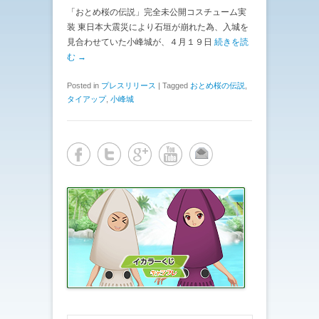
「おとめ桜の伝説」完全未公開コスチューム実
装 東日本大震災により石垣が崩れた為、入城を
見合わせていた小峰城が、４月１９日
続きを読
む →
Posted in
プレスリリース
|
Tagged
おとめ桜の伝説
,
タイアップ
,
小峰城