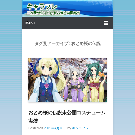
キャラフレ
二次元の住人になれる仮想学園都市
第1メニュー
コンテンツへ移動
Menu
タグ別アーカイブ:
おとめ桜の伝説
おとめ桜の伝説未公開コスチューム
実装
Posted on
2015年4月16日
by
キャラフレ