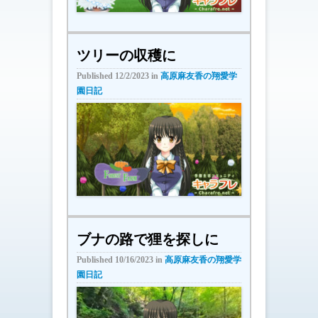
ツリーの収穫に
Published
12/2/2023
in
高原麻友香の翔愛学
園日記
ブナの路で狸を探しに
Published
10/16/2023
in
高原麻友香の翔愛学
園日記