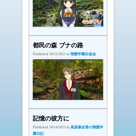
都民の森 ブナの路
Published
10/15/2023
in
翔愛学園生徒会
記憶の彼方に
Published
10/14/2023
in
高原麻友香の翔愛学
園日記