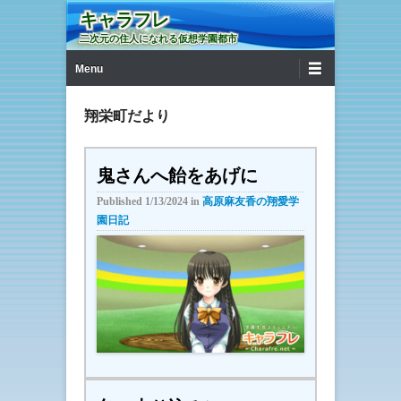
キャラフレ
二次元の住人になれる仮想学園都市
第1メニュー
コンテンツへ移動
Menu
翔栄町だより
鬼さんへ飴をあげに
Published
1/13/2024
in
高原麻友香の翔愛学
園日記