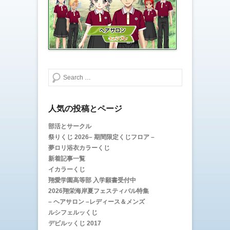
新
ッ
し
ク
い
し
ウ
て
ィ
く
ン
だ
ド
さ
ウ
い
で
(
開
新
き
し
ま
い
検索する
す
ウ
)
ィ
ン
ド
ウ
で
人気の投稿とページ
開
き
ま
部活とサークル
す
祭りくじ 2026– 期間限定くじフロア –
)
夢ロリ浴衣カラーくじ
新着記事一覧
イカラーくじ
翔愛学園高等部 入学願書受付中
2026翔栄海岸夏フェスティバル特集
– ヘアサロン –レディース＆メンズ
ルシフェルッくじ
デビルッくじ 2017