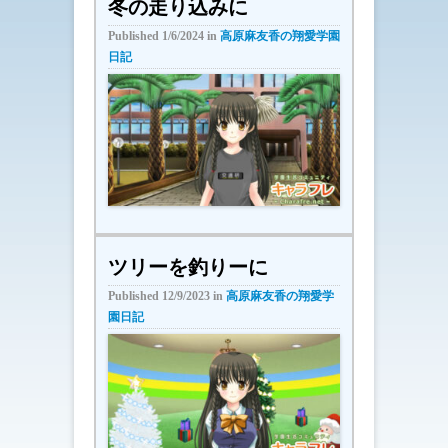
冬の走り込みに
Published
1/6/2024
in
高原麻友香の翔愛学園
日記
ツリーを釣りーに
Published
12/9/2023
in
高原麻友香の翔愛学
園日記