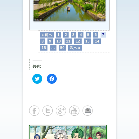
« 前へ
1
2
3
4
5
6
7
8
9
10
11
12
13
14
15
…
50
次へ »
共有:
ク
F
リ
a
ッ
c
ク
e
し
b
て
o
T
o
w
k
i
で
t
共
t
有
e
す
r
る
で
に
共
は
有
ク
(
リ