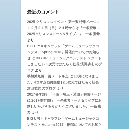
最近のコメント
2025 クリスマスイベント 第一弾 特集ページ
に
１２月２１日（日）２１時からは『一条蜜希～
2025クリスマストーク&ライブ～』 | 一条 蜜希
より
BIG UP! × キャラフレ「ゲームミュージックコ
ンテスト Spring 2018」開催についてのお知ら
せ
に
BIG UP!ミュージックコンテスト スタート
しました | 2.5次元ではたらく社長 濱田功志 のブ
ログ
より
手加減無用！百メートル走
に
10月になりまし
た。4コマ企画再始動 | 2.5次元ではたらく社長
濱田功志 のブログ
より
2017修学旅行「千葉・埼玉・茨城」特集ページ
に
2017修学旅行 一条蜜希トーク＆ライブにお
越しいただきありがとうございました♪ | 一条 蜜
希
より
BIG UP! × キャラフレ「ゲームミュージックコ
ンテスト Autumn 2017」開催についてのお知ら