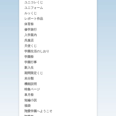
ユニコレくじ
ユニフォーム
ルッくじ
レポート作品
体育祭
修学旅行
入学案内
呉服店
天使くじ
学園生活のしおり
学園祭
学園行事
新入生
期間限定くじ
未分類
機能説明
特集ページ
皐月祭
短編小説
福袋
翔愛学園へようこそ