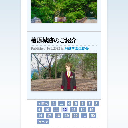
檜原城跡のご紹介
Published
4/30/2022
in
翔愛学園生徒会
« 前へ
1
…
4
5
6
7
8
9
10
11
12
13
14
15
16
17
18
19
20
…
50
次へ »