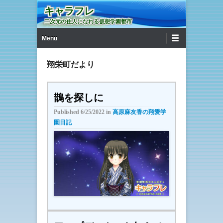
キャラフレ
二次元の住人になれる仮想学園都市
第1メニュー
コンテンツへ移動
Menu
翔栄町だより
鵲を探しに
Published
6/25/2022
in
高原麻友香の翔愛学
園日記