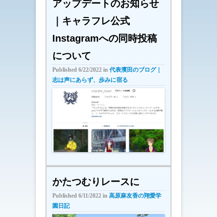
アップデートのお知らせ
｜キャラフレ公式
Instagramへの同時投稿
について
Published
6/22/2022
in
代表濱田のブログ｜
志は声にあらず、歩みに宿る
かたつむりレースに
Published
6/11/2022
in
高原麻友香の翔愛学
園日記