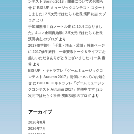
ンテスト Spring 2018」開催についてのお知ら
せ
に
BIG UP!ミュージックコンテスト スタート
しました | 2.5次元ではたらく社長 濱田功志 のブ
ログ
より
手加減無用！百メートル走
に
10月になりまし
た。4コマ企画再始動 | 2.5次元ではたらく社長
濱田功志 のブログ
より
2017修学旅行「千葉・埼玉・茨城」特集ページ
に
2017修学旅行 一条蜜希トーク＆ライブにお
越しいただきありがとうございました♪ | 一条 蜜
希
より
BIG UP! × キャラフレ「ゲームミュージックコ
ンテスト Autumn 2017」開催についてのお知ら
せ
に
BIG UP! × キャラフレ「ゲームミュージッ
クコンテスト Autumn 2017」開催中です | 2.5
次元ではたらく社長 濱田功志 のブログ
より
アーカイブ
2026年8月
2026年7月