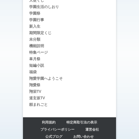
天使くじ
学園生活のしおり
学園祭
学園行事
新入生
期間限定くじ
未分類
機能説明
特集ページ
皐月祭
短編小説
福袋
翔愛学園へようこそ
翔愛祭
翔栄TV
道玄坂TV
頼まれごと
利用規約
特定商取引法の表示
プライバシーポリシー
運営会社
公式ブログ
お問い合わせ