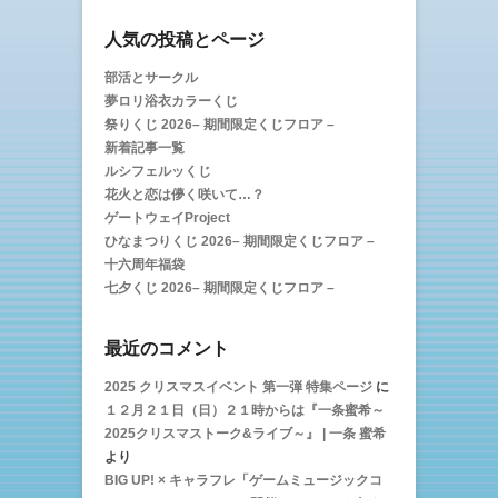
ド
ウ
で
人気の投稿とページ
開
き
ま
部活とサークル
す
夢ロリ浴衣カラーくじ
)
祭りくじ 2026– 期間限定くじフロア –
新着記事一覧
ルシフェルッくじ
花火と恋は儚く咲いて…？
ゲートウェイProject
ひなまつりくじ 2026– 期間限定くじフロア –
十六周年福袋
七夕くじ 2026– 期間限定くじフロア –
最近のコメント
2025 クリスマスイベント 第一弾 特集ページ
に
１２月２１日（日）２１時からは『一条蜜希～
2025クリスマストーク&ライブ～』 | 一条 蜜希
より
BIG UP! × キャラフレ「ゲームミュージックコ