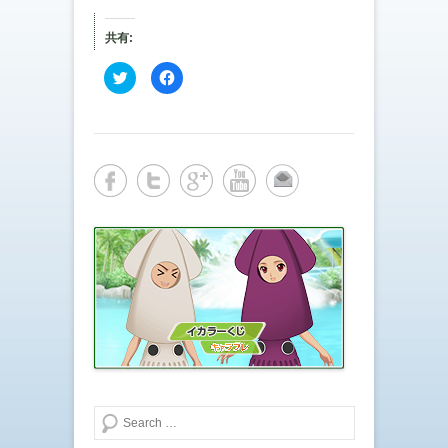
共有:
ク
F
リ
a
ッ
c
ク
e
し
b
て
o
T
o
w
k
i
で
t
共
t
有
e
す
r
る
で
に
共
は
有
ク
(
リ
新
ッ
し
ク
い
し
ウ
て
ィ
く
ン
だ
ド
さ
ウ
い
で
(
開
新
き
し
ま
い
検索する
す
ウ
)
ィ
ン