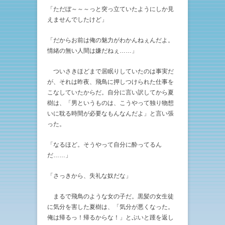
「ただぼ～～～っと突っ立ていたようにしか見
えませんでしたけど」
「だからお前は俺の魅力がわかんねぇんだよ。
情緒の無い人間は嫌だねぇ……」
ついさきほどまで居眠りしていたのは事実だ
が、それは昨夜、飛鳥に押しつけられた仕事を
こなしていたからだ。自分に言い訳してから夏
樹は、「男というものは、こうやって独り物想
いに耽る時間が必要なもんなんだよ」と言い張
った。
「なるほど。そうやって自分に酔ってるん
だ……」
「さっきから、失礼な奴だな」
まるで飛鳥のような女の子だ。黒髪の女生徒
に気分を害した夏樹は、「気分が悪くなった。
俺は帰るっ！帰るからな！」とぷいと踵を返し