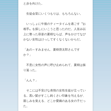
と歩を向けた。
生徒会室にいくつもりは、もちろんない。
いっしょに午後のティータイムを過ごす〝お
相手〟を探しにいこうと思ったのだ。人並み以
上に整った容姿の夏樹ならば、声をかけてなび
かない女性はけっしてすくなくないからだ。
「あの～すみません、夏樹啓太郎さんです
か？」
不意に女性の声に呼び止められて、夏樹は振
り返った。
「んん？」
そこには不安げな表情の女性生徒が立ってい
る。黒い髪がすこし鈍くさい印象を与えるが、
親しみを覚える、どこか愛嬌のある女の子だっ
た。