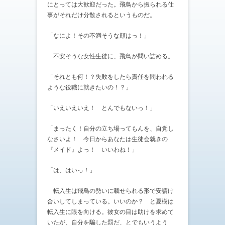
にとっては大歓迎だった。飛鳥から振られる仕
事がそれだけ分散されるというものだ。
「なによ！その不満そうな顔はっ！」
不安そうな女性生徒に、飛鳥が問い詰める。
「それとも何！？失敗をしたら責任を問われる
ような役職に就きたいの！？」
「いえいえいえ！ とんでもないっ！」
「まったく！自分の立ち場ってもんを、自覚し
なさいよ！ 今日からあなたは生徒会就きの
『メイド』よっ！ いいわね！」
「は、はいっ！」
転入生は飛鳥の勢いに載せられる形で安請け
合いしてしまっている。いいのか？ と夏樹は
転入生に眼を向ける。彼女の目は助けを求めて
いたが、自分を騙した罰だ、とでもいうよう