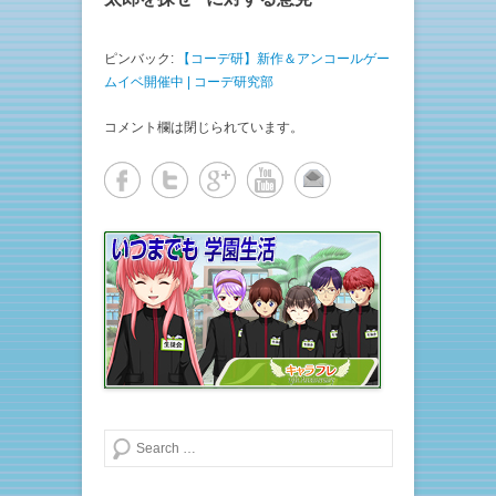
ィ
く
ン
だ
ド
さ
ウ
い
ピンバック:
【コーデ研】新作＆アンコールゲー
で
(
開
新
ムイベ開催中 | コーデ研究部
き
し
ま
い
す
ウ
)
ィ
コメント欄は閉じられています。
ン
ド
ウ
で
開
き
ま
す
)
検索する