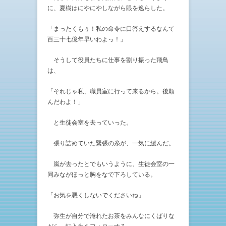
に、夏樹はにやにやしながら眼を逸らした。
「まったくもぅ！私の命令に口答えするなんて
百三十七億年早いわよっ！」
そうして役員たちに仕事を割り振った飛鳥
は、
「それじゃ私、職員室に行って来るから。後頼
んだわよ！」
と生徒会室を去っていった。
張り詰めていた緊張の糸が、一気に緩んだ。
嵐が去ったとでもいうように、生徒会室の一
同みながほっと胸をなで下ろしている。
「お気を悪くしないでくださいね」
弥生が自分で淹れたお茶をみんなにくばりな