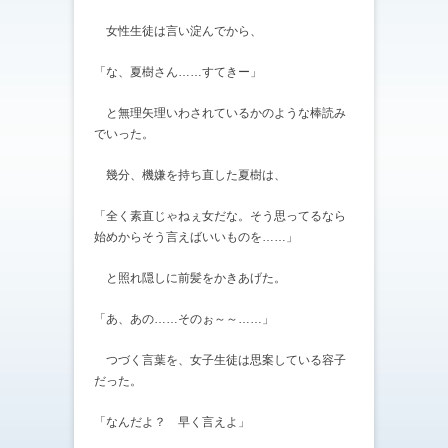
女性生徒は言い淀んでから、
「な、夏樹さん……すてきー」
と無理矢理いわされているかのような棒読み
でいった。
幾分、機嫌を持ち直した夏樹は、
「全く素直じゃねぇ女だな。そう思ってるなら
始めからそう言えばいいものを……」
と照れ隠しに前髪をかきあげた。
「あ、あの……そのぉ～～……」
つづく言葉を、女子生徒は思案している容子
だった。
「なんだよ？ 早く言えよ」