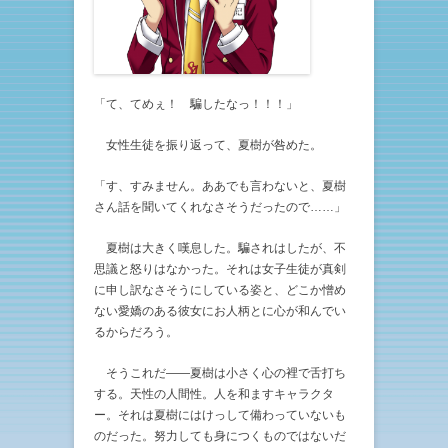
「て、てめぇ！ 騙したなっ！！！」
女性生徒を振り返って、夏樹が咎めた。
「す、すみません。ああでも言わないと、夏樹
さん話を聞いてくれなさそうだったので……」
夏樹は大きく嘆息した。騙されはしたが、不
思議と怒りはなかった。それは女子生徒が真剣
に申し訳なさそうにしている姿と、どこか憎め
ない愛嬌のある彼女にお人柄とに心が和んでい
るからだろう。
そうこれだ——夏樹は小さく心の裡で舌打ち
する。天性の人間性。人を和ますキャラクタ
ー。それは夏樹にはけっして備わっていないも
のだった。努力しても身につくものではないだ