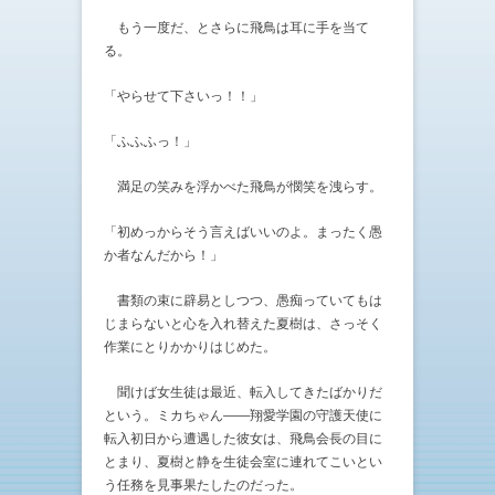
もう一度だ、とさらに飛鳥は耳に手を当て
る。
「やらせて下さいっ！！」
「ふふふっ！」
満足の笑みを浮かべた飛鳥が憫笑を洩らす。
「初めっからそう言えばいいのよ。まったく愚
か者なんだから！」
書類の束に辟易としつつ、愚痴っていてもは
じまらないと心を入れ替えた夏樹は、さっそく
作業にとりかかりはじめた。
聞けば女生徒は最近、転入してきたばかりだ
という。ミカちゃん——翔愛学園の守護天使に
転入初日から遭遇した彼女は、飛鳥会長の目に
とまり、夏樹と静を生徒会室に連れてこいとい
う任務を見事果たしたのだった。