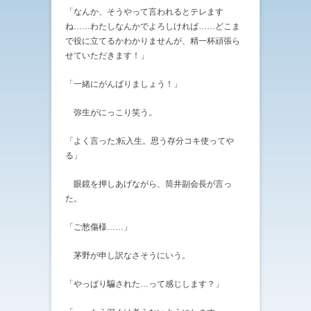
「なんか、そうやって言われるとテレます
ね……わたしなんかでよろしければ……どこま
で役に立てるかわかりませんが、精一杯頑張ら
せていただきます！」
「一緒にがんばりましょう！」
弥生がにっこり笑う。
「よく言った;転入生。思う存分コキ使ってや
る」
眼鏡を押しあげながら、筒井副会長が言っ
た。
「ご愁傷様……」
茅野が申し訳なさそうにいう。
「やっぱり騙された…って感じします？」