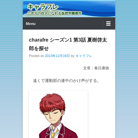
キャラフレ
二次元の住人になれる仮想学園都市
第1メニュー
コンテンツへ移動
Menu
charafre シーズン1 第3話 夏樹啓太
郎を探せ
Posted on
2013年12月16日
by
キャラフレ
文章：春日康徳
遠くで運動部の連中のかけ声がする。