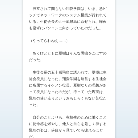
設立されて間もない翔愛学園は、いま、急ピ
ッチでネットワークのシステム構築が行われて
いる。生徒会長の五十嵐飛鳥に命ぜられ、昨夜
も寝ずにパソコンに向かっていたのだった。
（やってられねえ……）
あくびとともに夏樹はそんな愚痴をこぼすの
だった。
生徒会長の五十嵐飛鳥に誘われて、夏樹は生
徒会役員になった。翔愛学園を運営する生徒会
に所属するイケメン役員。夏樹なりの理想があ
って役員になったのだが、待っていた現実は、
飛鳥の使い走りというおもしろくもない苦役だ
った。
自分のことよりも、在校生のために働くこと
に使命感を燃やし、他人と自らを厳しく律する
飛鳥の姿は、傍目から見ていても疲れるほど
だ。