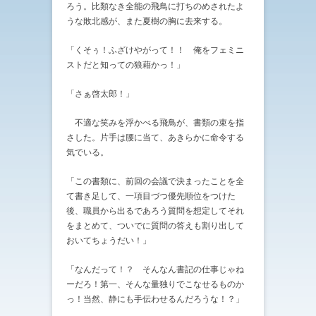
ろう。比類なき全能の飛鳥に打ちのめされたよ
うな敗北感が、また夏樹の胸に去来する。
「くそぅ！ふざけやがって！！ 俺をフェミニ
ストだと知っての狼藉かっ！」
「さぁ啓太郎！」
不適な笑みを浮かべる飛鳥が、書類の束を指
さした。片手は腰に当て、あきらかに命令する
気でいる。
「この書類に、前回の会議で決まったことを全
て書き足して、一項目づつ優先順位をつけた
後、職員から出るであろう質問を想定してそれ
をまとめて、ついでに質問の答えも割り出して
おいてちょうだい！」
「なんだって！？ そんなん書記の仕事じゃね
ーだろ！第一、そんな量独りでこなせるものか
っ！当然、静にも手伝わせるんだろうな！？」