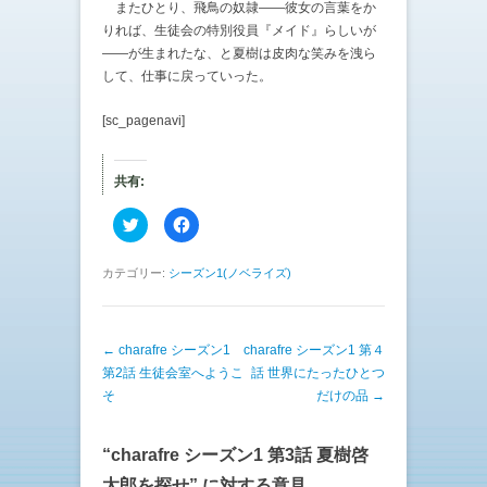
またひとり、飛鳥の奴隷——彼女の言葉をか
りれば、生徒会の特別役員『メイド』らしいが
——が生まれたな、と夏樹は皮肉な笑みを洩ら
して、仕事に戻っていった。
[sc_pagenavi]
共有:
ク
F
リ
a
ッ
c
ク
e
し
b
カテゴリー:
シーズン1(ノベライズ)
て
o
T
o
w
k
i
で
t
共
投稿ナビゲーション
←
charafre シーズン1
t
有
charafre シーズン1 第４
e
す
第2話 生徒会室へようこ
話 世界にたったひとつ
r
る
で
に
そ
だけの品
→
共
は
有
ク
(
リ
新
ッ
“
charafre シーズン1 第3話 夏樹啓
し
ク
い
し
ウ
て
太郎を探せ
” に対する意見