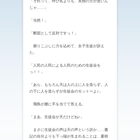
「それって、呼び名よりも、実態の方が悪いん
じゃ……」
「当然！」
「断固として反対ですっ！」
握りこぶしに力を込めて、女子生徒が訴え
た。
「人民の人民による人民のための生徒会を
っ！！」
「あら、もちろん天は人の上に人を造らず。人
の下に人を造らずが生徒会のモットーよ♪」
飛鳥が腰に手を当てて答える。
「まあ、生徒会が天だけどね♪」
まさに生徒会の声は天の声という訳か……書
記の自分よりも下っ端が生まれることは、夏樹