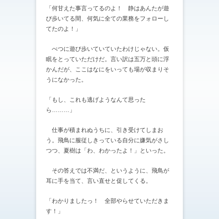
「何甘えた事言ってるのよ！ 静はあんたが遊
び歩いてる間、何気に全ての業務をフォローし
てたのよ！」
べつに遊び歩いていていたわけじゃない。仮
眠をとっていただけだ。言い訳は五万と頭に浮
かんだが、ここはなにをいっても場が収まりそ
うになかった。
「もし、これも逃げようなんて思った
ら………」
仕事が積まれぬうちに、引き受けてしまお
う。飛鳥に服従しきっている自分に嫌気がさし
つつ、夏樹は「わ、わかったよ！」といった。
その答えでは不満だ、というように、飛鳥が
耳に手を当て、言い直せと促してくる。
「わかりましたっ！ 全部やらせていただきま
す！」