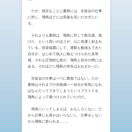
だが、残念なことに夏樹には、生徒会の仕事
に対し、飛鳥ほどには意義を見いだせずにい
る。
それよりも夏樹は、飛鳥に対して敗北感、負
けた、という思いのほうが、心に色濃く刻まれ
ている。容姿端麗にして、運動も勉強もできた
自分が、はじめて他人に植えつけられた劣等
感。それも圧倒的な差が、飛鳥と自分の間には
ある。それほどに飛鳥の存在はおおきかった。
生徒会の仕事はべつに勝負ではない。だが、
夏樹はそれまでの全能感——自分が本気になれ
ばなんだってできてしまうというプライドを、
飛鳥によって傷つけられていたのだ。
簡単にいってしまえば、おもしろくない。だ
から仕事にも身がはいらないし、仕事をしない
から飛鳥に怒られる……。