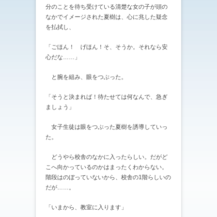
分のことを待ち受けている清楚な女の子が頭の
なかでイメージされた夏樹は、心に兆した疑念
を払拭し、
「ごほん！ げほん！そ、そうか。それなら安
心だな……」
と腕を組み、眼をつぶった。
「そうと決まれば！待たせては何なんで、急ぎ
ましょう」
女子生徒は眼をつぶった夏樹を誘導していっ
た。
どうやら校舎のなかに入ったらしい。だがど
こへ向かっているのかはまったくわからない。
階段はのぼっていないから、校舎の1階らしいの
だが……。
「いまから、教室に入ります」