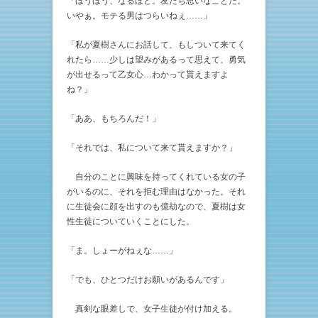
「ほうほう、なるほど。友だち思いなことだ。
いやぁ。モテる男はつらいねぇ……」
「私が夏樹さんにお話して、もしついて来てく
れたら……少しは望みがあるって思えて、勇気
が出せるって乙女心…わかって貰えますよ
ね？」
「ああ、もちろんだ！」
「それでは、私について来て貰えますか？」
自分のことに興味を持ってくれている女の子
がいるのに、それを拒む理由はなかった。それ
に生徒会に顔を出すのも億劫なので、夏樹は女
性生徒についていくことにした。
「ま。しょーがねぇな……」
「でも、ひとつだけお願いがあるんです」
真剣な眼差しで、女子生徒が付け加える。