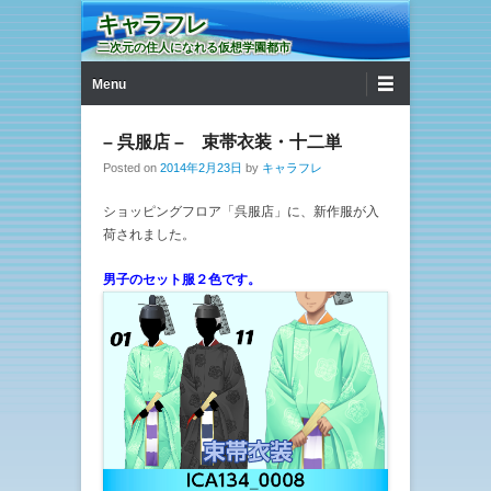
キャラフレ
二次元の住人になれる仮想学園都市
第1メニュー
コンテンツへ移動
Menu
– 呉服店 – 束帯衣装・十二単
Posted on
2014年2月23日
by
キャラフレ
ショッピングフロア「呉服店」に、新作服が入
荷されました。
男子のセット服２色です。