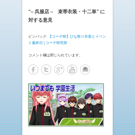
有
ク
(
リ
新
ッ
“
– 呉服店 – 束帯衣装・十二単
” に
し
ク
い
し
ウ
て
対する意見
ィ
く
ン
だ
ド
さ
ウ
い
ピンバック:
【コーデ研】ひな祭り衣装とイベン
で
(
開
新
ト最終日 | コーデ研究部
き
し
ま
い
す
ウ
)
ィ
コメント欄は閉じられています。
ン
ド
ウ
で
開
き
ま
す
)