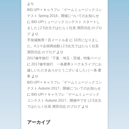
より
BIG UP! × キャラフレ「ゲームミュージックコン
テスト Spring 2018」開催についてのお知らせ
に
BIG UP!ミュージックコンテスト スタートし
ました | 2.5次元ではたらく社長 濱田功志 のブロ
グ
より
手加減無用！百メートル走
に
10月になりまし
た。4コマ企画再始動 | 2.5次元ではたらく社長
濱田功志 のブログ
より
2017修学旅行「千葉・埼玉・茨城」特集ページ
に
2017修学旅行 一条蜜希トーク＆ライブにお
越しいただきありがとうございました♪ | 一条 蜜
希
より
BIG UP! × キャラフレ「ゲームミュージックコン
テスト Autumn 2017」開催についてのお知らせ
に
BIG UP! × キャラフレ「ゲームミュージック
コンテスト Autumn 2017」開催中です | 2.5次元
ではたらく社長 濱田功志 のブログ
より
アーカイブ