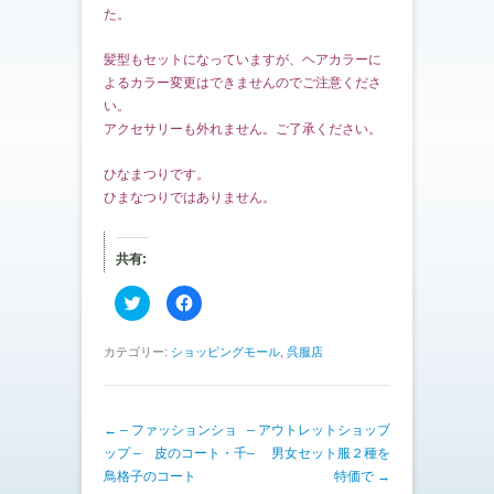
た。
髪型もセットになっていますが、ヘアカラーに
よるカラー変更はできませんのでご注意くださ
い。
アクセサリーも外れません。ご了承ください。
ひなまつりです。
ひまなつりではありません。
共有:
ク
F
リ
a
ッ
c
ク
e
し
b
カテゴリー:
ショッピングモール
,
呉服店
て
o
T
o
w
k
i
で
t
共
投稿ナビゲーション
←
– ファッションショ
t
有
– アウトレットショップ
e
す
ップ – 皮のコート・千
– 男女セット服２種を
r
る
で
に
鳥格子のコート
特価で
→
共
は