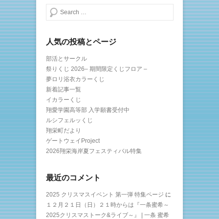
検索する
人気の投稿とページ
部活とサークル
祭りくじ 2026– 期間限定くじフロア –
夢ロリ浴衣カラーくじ
新着記事一覧
イカラーくじ
翔愛学園高等部 入学願書受付中
ルシフェルッくじ
翔栄町だより
ゲートウェイProject
2026翔栄海岸夏フェスティバル特集
最近のコメント
2025 クリスマスイベント 第一弾 特集ページ
に
１２月２１日（日）２１時からは『一条蜜希～
2025クリスマストーク&ライブ～』 | 一条 蜜希