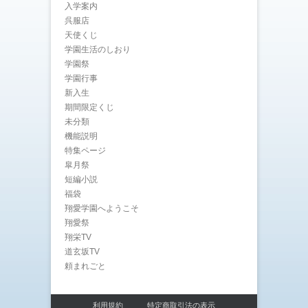
入学案内
呉服店
天使くじ
学園生活のしおり
学園祭
学園行事
新入生
期間限定くじ
未分類
機能説明
特集ページ
皐月祭
短編小説
福袋
翔愛学園へようこそ
翔愛祭
翔栄TV
道玄坂TV
頼まれごと
利用規約
特定商取引法の表示