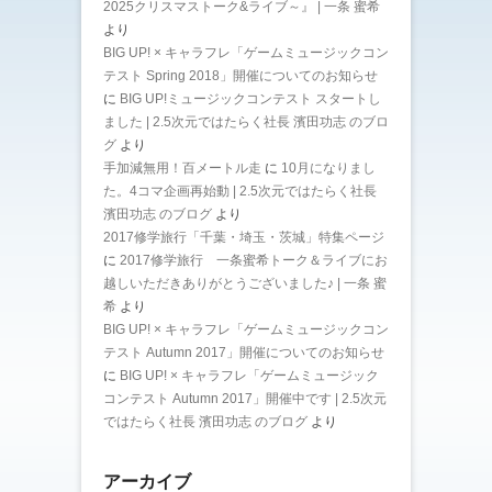
2025クリスマストーク&ライブ～』 | 一条 蜜希
より
BIG UP! × キャラフレ「ゲームミュージックコン
テスト Spring 2018」開催についてのお知らせ
に
BIG UP!ミュージックコンテスト スタートし
ました | 2.5次元ではたらく社長 濱田功志 のブロ
グ
より
手加減無用！百メートル走
に
10月になりまし
た。4コマ企画再始動 | 2.5次元ではたらく社長
濱田功志 のブログ
より
2017修学旅行「千葉・埼玉・茨城」特集ページ
に
2017修学旅行 一条蜜希トーク＆ライブにお
越しいただきありがとうございました♪ | 一条 蜜
希
より
BIG UP! × キャラフレ「ゲームミュージックコン
テスト Autumn 2017」開催についてのお知らせ
に
BIG UP! × キャラフレ「ゲームミュージック
コンテスト Autumn 2017」開催中です | 2.5次元
ではたらく社長 濱田功志 のブログ
より
アーカイブ