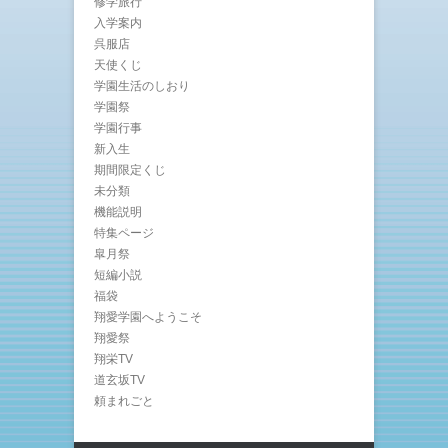
修学旅行
入学案内
呉服店
天使くじ
学園生活のしおり
学園祭
学園行事
新入生
期間限定くじ
未分類
機能説明
特集ページ
皐月祭
短編小説
福袋
翔愛学園へようこそ
翔愛祭
翔栄TV
道玄坂TV
頼まれごと