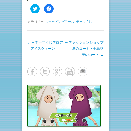
ク
F
リ
a
ッ
c
ク
e
し
b
カテゴリー:
ショッピングモール
,
テーマくじ
て
o
T
o
w
k
i
で
t
共
投稿ナビゲーション
←
– テーマくじフロア
t
有
– ファッションショップ
e
す
– アイスクィーン
– 皮のコート・千鳥格
r
る
で
に
子のコート
→
共
は
有
ク
(
リ
新
ッ
し
ク
い
し
ウ
て
ィ
く
ン
だ
ド
さ
ウ
い
で
(
開
新
き
し
ま
い
す
ウ
)
ィ
ン
ド
ウ
で
開