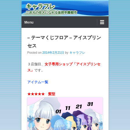
キャラフレ
二次元の住人になれる仮想学園都市
第1メニュー
コンテンツへ移動
Menu
– テーマくじフロア – アイスプリン
セス
Posted on
2014年2月21日
by
キャラフレ
３店舗目、
女子専用ショップ「アイスプリンセ
ス」
です。
アイテム一覧
★★★★★ 髪型