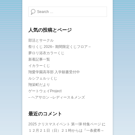
き
ま
検索する
す
)
人気の投稿とページ
部活とサークル
祭りくじ 2026– 期間限定くじフロア –
夢ロリ浴衣カラーくじ
新着記事一覧
イカラーくじ
翔愛学園高等部 入学願書受付中
ルシフェルッくじ
翔栄町だより
ゲートウェイProject
– ヘアサロン –レディース＆メンズ
最近のコメント
2025 クリスマスイベント 第一弾 特集ページ
に
１２月２１日（日）２１時からは『一条蜜希～