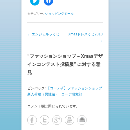
リ
a
ッ
c
ク
e
し
b
カテゴリー:
ショッピングモール
て
o
T
o
w
k
i
で
t
共
投稿ナビゲーション
←
エンジェルッくじ
t
有
Xmasドレスくじ2013
e
す
→
r
る
で
に
共
は
有
ク
(
リ
“
ファッションショップ – Xmasデザ
新
ッ
し
ク
インコンテスト投稿服
” に対する意
い
し
ウ
て
見
ィ
く
ン
だ
ド
さ
ウ
い
で
(
ピンバック:
【コーデ研】ファッションショップ
開
新
き
し
新入荷服（男性編） | コーデ研究部
ま
い
す
ウ
)
ィ
コメント欄は閉じられています。
ン
ド
ウ
で
開
き
ま