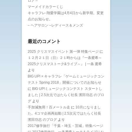
ロア –
マーメイドカラーくじ
キャラフレ-翔愛学園は4月4日から新学期。変更
点のお知らせ。
– ヘアサロン –レディース＆メンズ
最近のコメント
2025 クリスマスイベント 第一弾 特集ページ
に
１２月２１日（日）２１時からは『一条蜜希～
2025クリスマストーク&ライブ～』 | 一条 蜜希
より
BIG UP! × キャラフレ「ゲームミュージックコン
テスト Spring 2018」開催についてのお知らせ
に
BIG UP!ミュージックコンテスト スタートし
ました | 2.5次元ではたらく社長 濱田功志 のブロ
グ
より
手加減無用！百メートル走
に
10月になりまし
た。4コマ企画再始動 | 2.5次元ではたらく社長
濱田功志 のブログ
より
2017修学旅行「千葉・埼玉・茨城」特集ページ
に
2017修学旅行 一条蜜希トーク＆ライブにお