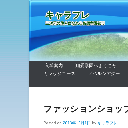
キャラフレ
二次元の住人になれる仮想学園都市
第1メニュー
コンテンツへ移動
入学案内
翔愛学園へようこそ
カレッジコース
ノベルシアター
ファッションショップ
Posted on
2013年12月1日
by
キャラフレ