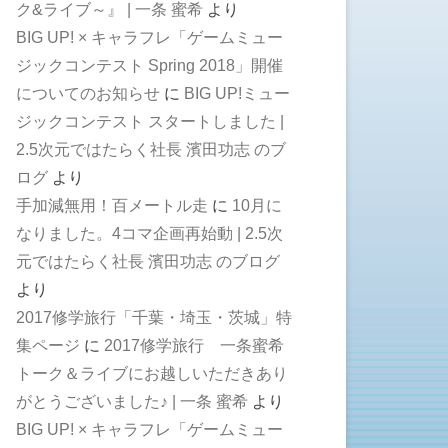
ク&ライブ～』 | 一条 蜜希
より
BIG UP! × キャラフレ「ゲームミュー
ジックコンテスト Spring 2018」開催
についてのお知らせ
に
BIG UP!ミュー
ジックコンテスト スタートしました |
2.5次元ではたらく社長 濱田功志 のブ
ログ
より
手加減無用！百メートル走
に
10月に
なりました。4コマ企画再始動 | 2.5次
元ではたらく社長 濱田功志 のブログ
より
2017修学旅行「千葉・埼玉・茨城」特
集ページ
に
2017修学旅行 一条蜜希
トーク＆ライブにお越しいただきあり
がとうございました♪ | 一条 蜜希
より
BIG UP! × キャラフレ「ゲームミュー