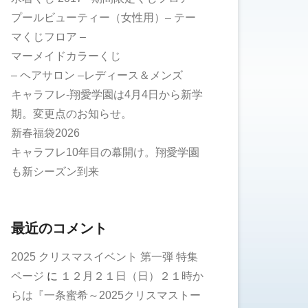
プールビューティー（女性用）– テー
マくじフロア –
マーメイドカラーくじ
– ヘアサロン –レディース＆メンズ
キャラフレ-翔愛学園は4月4日から新学
期。変更点のお知らせ。
新春福袋2026
キャラフレ10年目の幕開け。翔愛学園
も新シーズン到来
最近のコメント
2025 クリスマスイベント 第一弾 特集
ページ
に
１２月２１日（日）２１時か
らは『一条蜜希～2025クリスマストー