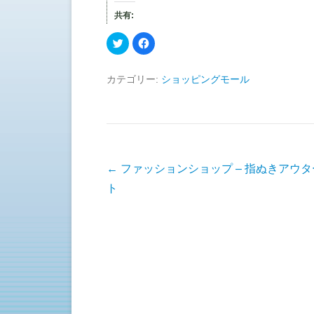
共有:
ク
F
リ
a
ッ
c
ク
e
し
b
カテゴリー:
ショッピングモール
て
o
T
o
w
k
i
で
t
共
t
有
e
す
r
る
で
に
共
は
有
ク
投稿ナビゲーション
←
ファッションショップ – 指ぬきアウ
(
リ
新
ッ
ト
し
ク
い
し
ウ
て
ィ
く
ン
だ
ド
さ
ウ
い
で
(
開
新
き
し
ま
い
す
ウ
)
ィ
ン
ド