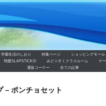
学園生活のしおり
特集ページ
ショッピングモール
翔愛SLAPSTICKS!
みど☆すくクラスルーム
ゲー
通販コーナー
全ての記事
 – ポンチョセット