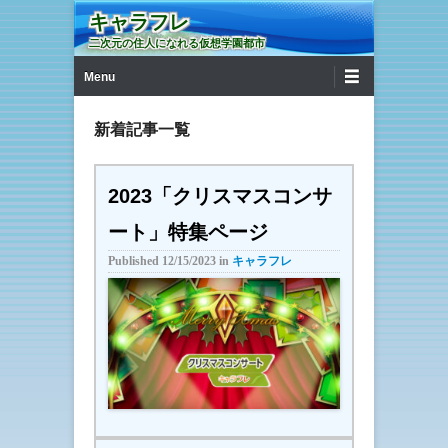
キャラフレ
二次元の住人になれる仮想学園都市
第1メニュー
コンテンツへ移動
Menu
新着記事一覧
2023「クリスマスコンサ
ート」特集ページ
Published
12/15/2023
in
キャラフレ