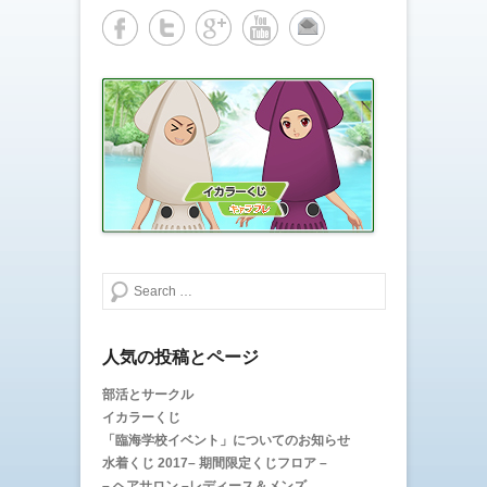
w
k
i
で
t
共
t
有
e
す
r
る
で
に
共
は
有
ク
(
リ
新
ッ
し
ク
い
し
ウ
て
ィ
く
ン
だ
ド
さ
ウ
い
で
(
開
新
き
し
ま
い
検索する
す
ウ
)
ィ
ン
ド
ウ
で
人気の投稿とページ
開
き
ま
部活とサークル
す
イカラーくじ
)
「臨海学校イベント」についてのお知らせ
水着くじ 2017– 期間限定くじフロア –
– ヘアサロン –レディース＆メンズ