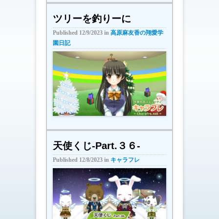
ツリーを釣りーに
Published
12/9/2023
in
高原麻友香の翔愛学
園日記
天使くじ-Part.３６-
Published
12/8/2023
in
キャラフレ