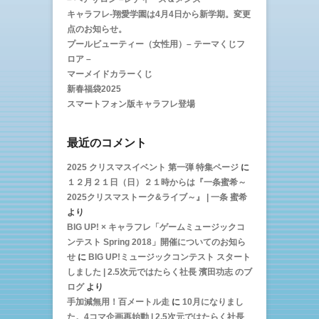
キャラフレ-翔愛学園は4月4日から新学期。変更
点のお知らせ。
プールビューティー（女性用）– テーマくじフ
ロア –
マーメイドカラーくじ
新春福袋2025
スマートフォン版キャラフレ登場
最近のコメント
2025 クリスマスイベント 第一弾 特集ページ
に
１２月２１日（日）２１時からは『一条蜜希～
2025クリスマストーク&ライブ～』 | 一条 蜜希
より
BIG UP! × キャラフレ「ゲームミュージックコ
ンテスト Spring 2018」開催についてのお知ら
せ
に
BIG UP!ミュージックコンテスト スタート
しました | 2.5次元ではたらく社長 濱田功志 のブ
ログ
より
手加減無用！百メートル走
に
10月になりまし
た。4コマ企画再始動 | 2.5次元ではたらく社長