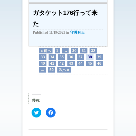
ガタケット176行って来
た
Published
11/19/2023
in
守護月天
« 前へ
1
…
30
31
32
33
34
35
36
37
38
39
40
41
42
43
44
45
46
…
50
次へ »
共有:
ク
F
リ
a
ッ
c
ク
e
し
b
て
o
T
o