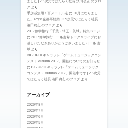
ました | 2.5次元ではたらく社長 濱田功志 のブロ
グ
より
手加減無用！百メートル走
に
10月になりまし
た。4コマ企画再始動 | 2.5次元ではたらく社長
濱田功志 のブログ
より
2017修学旅行「千葉・埼玉・茨城」特集ページ
に
2017修学旅行 一条蜜希トーク＆ライブにお
越しいただきありがとうございました♪ | 一条 蜜
希
より
BIG UP! × キャラフレ「ゲームミュージックコン
テスト Autumn 2017」開催についてのお知らせ
に
BIG UP! × キャラフレ「ゲームミュージック
コンテスト Autumn 2017」開催中です | 2.5次元
ではたらく社長 濱田功志 のブログ
より
アーカイブ
2026年8月
2026年7月
2026年6月
2026年5月