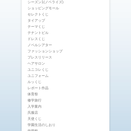
シーズン1(ノベライズ)
ショッピングモール
セレクトくじ
タイアップ
テーマくじ
テナントビル
ドレスくじ
ノベルシアター
ファッションショップ
プレスリリース
ヘアサロン
ユニコレくじ
ユニフォーム
ルッくじ
レポート作品
体育祭
修学旅行
入学案内
呉服店
天使くじ
学園生活のしおり