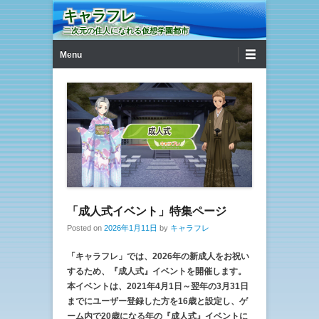
キャラフレ
二次元の住人になれる仮想学園都市
第1メニュー
コンテンツへ移動
Menu
「成人式イベント」特集ページ
Posted on
2026年1月11日
by
キャラフレ
「キャラフレ」では、2026年の新成人をお祝い
するため、『成人式』イベントを開催します。
本イベントは、2021年4月1日～翌年の3月31日
までにユーザー登録した方を16歳と設定し、ゲ
ーム内で20歳になる年の『成人式』イベントに