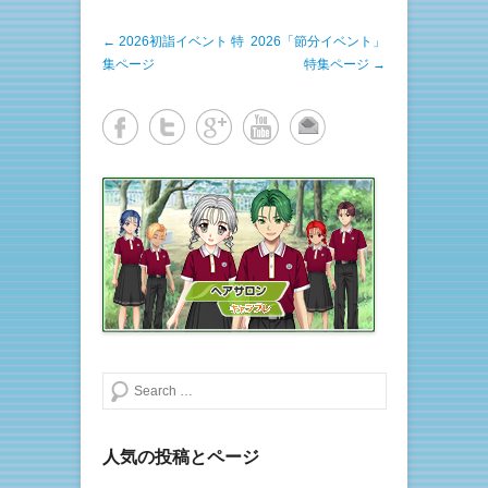
w
k
i
で
t
共
投稿ナビゲーション
←
2026初詣イベント 特
t
有
2026「節分イベント」
e
す
集ページ
特集ページ
→
r
る
で
に
共
は
有
ク
(
リ
新
ッ
し
ク
い
し
ウ
て
ィ
く
ン
だ
ド
さ
ウ
い
で
(
開
新
き
し
ま
い
す
ウ
)
ィ
ン
ド
ウ
で
開
き
検索する
ま
す
)
人気の投稿とページ