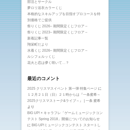
部活とサークル
夢ロリ浴衣カラーくじ
本格的なスキルアップを目指すプロコースを特
別価格でご提供
祭りくじ 2026– 期間限定くじフロア –
祭りくじ 2023– 期間限定くじフロア –
新着記事一覧
翔栄町だより
水着くじ 2026– 期間限定くじフロア –
ルシフェルッくじ
花火と恋は儚く咲いて…？
最近のコメント
2025 クリスマスイベント 第一弾 特集ページ
に
１２月２１日（日）２１時からは『一条蜜希～
2025クリスマストーク&ライブ～』 | 一条 蜜希
より
BIG UP! × キャラフレ「ゲームミュージックコン
テスト Spring 2018」開催についてのお知らせ
に
BIG UP!ミュージックコンテスト スタートし