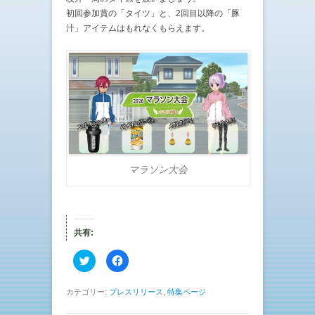
初回参加賞の「タイツ」と、2回目以降の「豚
汁」アイテムはもれなくもらえます。
マラソン大会
共有:
ク
F
リ
a
ッ
c
ク
e
し
b
カテゴリー:
プレスリリース
,
特集ページ
て
o
T
o