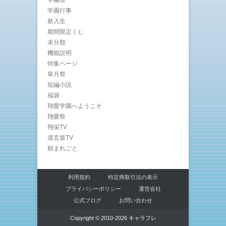
学園祭
学園行事
新入生
期間限定くじ
未分類
機能説明
特集ページ
皐月祭
短編小説
福袋
翔愛学園へようこそ
翔愛祭
翔栄TV
道玄坂TV
頼まれごと
利用規約
特定商取引法の表示
プライバシーポリシー
運営会社
公式ブログ
お問い合わせ
Copyright © 2010-2026 キャラフレ