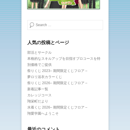
)
ィ
ン
ド
ウ
で
開
き
検索する
ま
す
)
人気の投稿とページ
部活とサークル
本格的なスキルアップを目指すプロコースを特
別価格でご提供
祭りくじ 2023– 期間限定くじフロア –
夢ロリ浴衣カラーくじ
祭りくじ 2026– 期間限定くじフロア –
新着記事一覧
カレッジコース
翔栄町だより
水着くじ 2026– 期間限定くじフロア –
翔愛学園へようこそ
最近のコメント