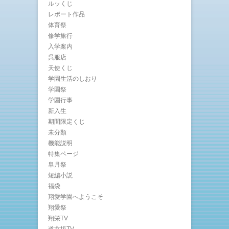
ルッくじ
レポート作品
体育祭
修学旅行
入学案内
呉服店
天使くじ
学園生活のしおり
学園祭
学園行事
新入生
期間限定くじ
未分類
機能説明
特集ページ
皐月祭
短編小説
福袋
翔愛学園へようこそ
翔愛祭
翔栄TV
道玄坂TV