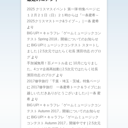
2025 クリスマスイベント 第一弾 特集ページ
に
１２月２１日（日）２１時からは『一条蜜希～
2025クリスマストーク&ライブ～』 | 一条 蜜希
より
BIG UP! × キャラフレ「ゲームミュージックコン
テスト Spring 2018」開催についてのお知らせ
に
BIG UP!ミュージックコンテスト スタートし
ました | 2.5次元ではたらく社長 濱田功志 のブロ
グ
より
手加減無用！百メートル走
に
10月になりまし
た。4コマ企画再始動 | 2.5次元ではたらく社長
濱田功志 のブログ
より
2017修学旅行「千葉・埼玉・茨城」特集ページ
に
2017修学旅行 一条蜜希トーク＆ライブにお
越しいただきありがとうございました♪ | 一条 蜜
希
より
BIG UP! × キャラフレ「ゲームミュージックコン
テスト Autumn 2017」開催についてのお知らせ
に
BIG UP! × キャラフレ「ゲームミュージック
コンテスト Autumn 2017」開催中です | 2.5次元