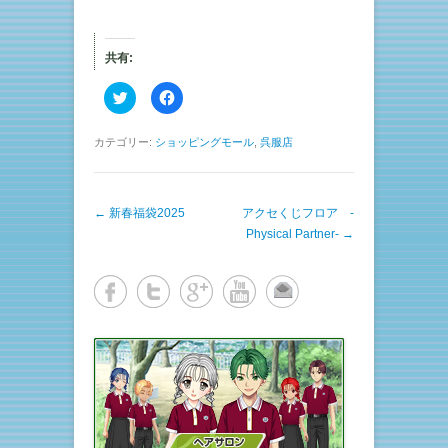
共有:
ク
F
リ
a
ッ
c
ク
e
し
b
カテゴリー:
ショッピングモール
,
呉服店
て
o
T
o
w
k
i
で
t
共
投稿ナビゲーション
←
新春福袋2025
t
有
アクセくじフロア -
e
す
Physical Partner-
→
r
る
で
に
共
は
有
ク
(
リ
新
ッ
し
ク
い
し
ウ
て
ィ
く
ン
だ
ド
さ
ウ
い
で
(
開
新
き
し
ま
い
す
ウ