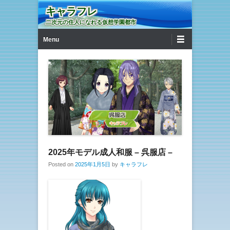
キャラフレ
二次元の住人になれる仮想学園都市
第1メニュー
コンテンツへ移動
Menu
2025年モデル成人和服 – 呉服店 –
Posted on
2025年1月5日
by
キャラフレ