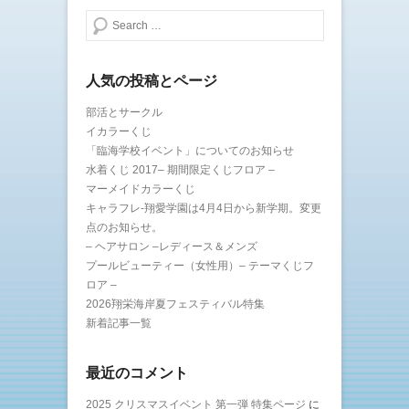
開
き
検索する
ま
す
)
人気の投稿とページ
部活とサークル
イカラーくじ
「臨海学校イベント」についてのお知らせ
水着くじ 2017– 期間限定くじフロア –
マーメイドカラーくじ
キャラフレ-翔愛学園は4月4日から新学期。変更
点のお知らせ。
– ヘアサロン –レディース＆メンズ
プールビューティー（女性用）– テーマくじフ
ロア –
2026翔栄海岸夏フェスティバル特集
新着記事一覧
最近のコメント
2025 クリスマスイベント 第一弾 特集ページ
に