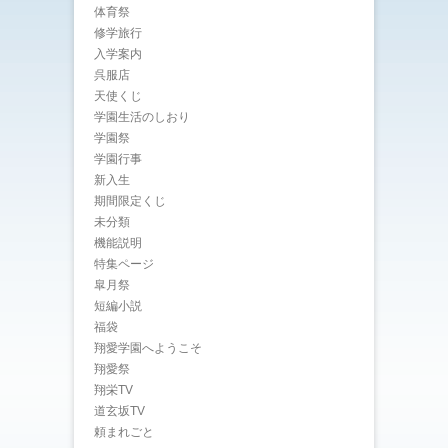
体育祭
修学旅行
入学案内
呉服店
天使くじ
学園生活のしおり
学園祭
学園行事
新入生
期間限定くじ
未分類
機能説明
特集ページ
皐月祭
短編小説
福袋
翔愛学園へようこそ
翔愛祭
翔栄TV
道玄坂TV
頼まれごと