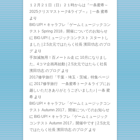
１２月２１日（日）２１時からは『一条蜜希～
2025クリスマストーク&ライブ～』 | 一条 蜜希
より
BIG UP! × キャラフレ「ゲームミュージックコン
テスト Spring 2018」開催についてのお知らせ
に
BIG UP!ミュージックコンテスト スタートし
ました | 2.5次元ではたらく社長 濱田功志 のブロ
グ
より
手加減無用！百メートル走
に
10月になりまし
た。4コマ企画再始動 | 2.5次元ではたらく社長
濱田功志 のブログ
より
2017修学旅行「千葉・埼玉・茨城」特集ページ
に
2017修学旅行 一条蜜希トーク＆ライブにお
越しいただきありがとうございました♪ | 一条 蜜
希
より
BIG UP! × キャラフレ「ゲームミュージックコン
テスト Autumn 2017」開催についてのお知らせ
に
BIG UP! × キャラフレ「ゲームミュージック
コンテスト Autumn 2017」開催中です | 2.5次元
ではたらく社長 濱田功志 のブログ
より