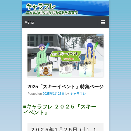
キャラフレ
二次元の住人になれる仮想学園都市
第1メニュー
コンテンツへ移動
Menu
2025「スキーイベント」特集ページ
Posted on
2025年1月25日
by
キャラフレ
■キャラフレ ２０２５『スキー
イベント』
２０２５年１月２５日（土） １