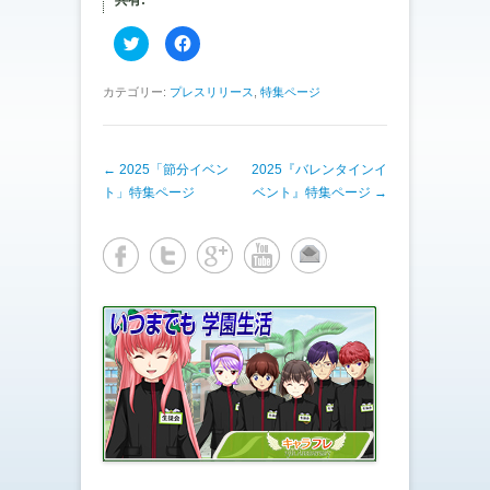
共有:
ク
F
リ
a
ッ
c
ク
e
し
b
カテゴリー:
プレスリリース
,
特集ページ
て
o
T
o
w
k
i
で
t
共
投稿ナビゲーション
←
2025「節分イベン
t
有
2025『バレンタインイ
e
す
ト」特集ページ
ベント』特集ページ
→
r
る
で
に
共
は
有
ク
(
リ
新
ッ
し
ク
い
し
ウ
て
ィ
く
ン
だ
ド
さ
ウ
い
で
(
開
新
き
し
ま
い
す
ウ
)
ィ
ン
ド
ウ
で