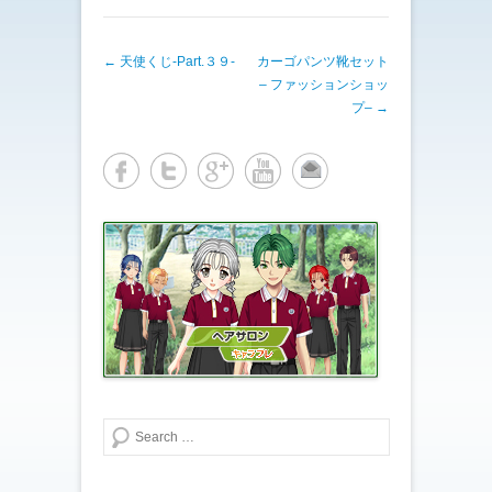
T
o
w
k
i
で
t
共
投稿ナビゲーション
←
天使くじ-Part.３９-
t
有
カーゴパンツ靴セット
e
す
– ファッションショッ
r
る
で
に
プ–
→
共
は
有
ク
(
リ
新
ッ
し
ク
い
し
ウ
て
ィ
く
ン
だ
ド
さ
ウ
い
で
(
開
新
き
し
ま
い
す
ウ
)
ィ
ン
ド
ウ
で
開
き
ま
検索する
す
)