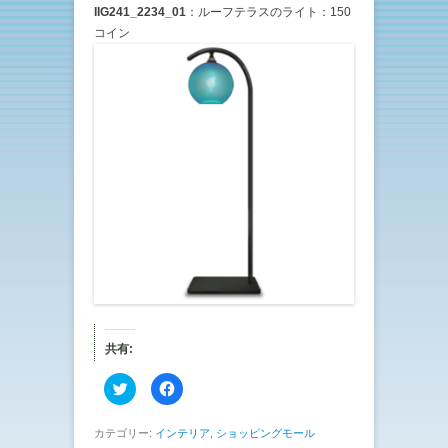
IIG241_2234_01
：ルーフテラスのライト：150
コイン
共有:
ク
F
リ
a
ッ
c
ク
e
し
b
カテゴリー:
インテリア
,
ショッピングモール
て
o