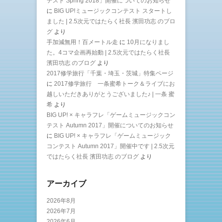
テスト Spring 2018」開催についてのお知らせ
に
BIG UP!ミュージックコンテスト スタートし
ました | 2.5次元ではたらく社長 濱田功志 のブロ
グ
より
手加減無用！百メートル走
に
10月になりまし
た。4コマ企画再始動 | 2.5次元ではたらく社長
濱田功志 のブログ
より
2017修学旅行「千葉・埼玉・茨城」特集ページ
に
2017修学旅行 一条蜜希トーク＆ライブにお
越しいただきありがとうございました♪ | 一条 蜜
希
より
BIG UP! × キャラフレ「ゲームミュージックコン
テスト Autumn 2017」開催についてのお知らせ
に
BIG UP! × キャラフレ「ゲームミュージック
コンテスト Autumn 2017」開催中です | 2.5次元
ではたらく社長 濱田功志 のブログ
より
アーカイブ
2026年8月
2026年7月
2026年6月