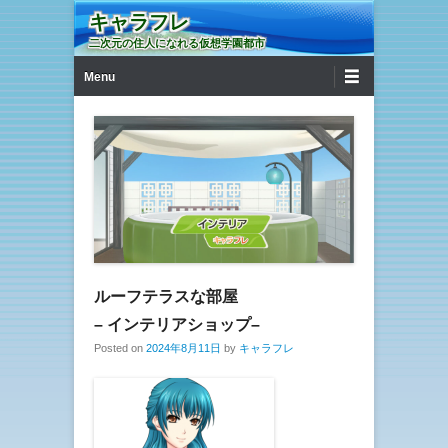
キャラフレ
二次元の住人になれる仮想学園都市
第1メニュー
コンテンツへ移動
Menu
ルーフテラスな部屋
– インテリアショップ–
Posted on
2024年8月11日
by
キャラフレ