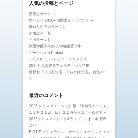
人気の投稿とページ
部活とサークル
祭りくじ 2026– 期間限定くじフロア –
夢ロリ浴衣カラーくじ
新着記事一覧
イカラーくじ
翔愛学園高等部 入学願書受付中
ゲートウェイProject
– ヘアサロン –レディース＆メンズ
2026翔栄海岸夏フェスティバル特集
檜原村『いぼ石の滝・くらかけの滝』 特集ぺー
ジ
最近のコメント
2025 クリスマスイベント 第一弾 特集ページ
に
１２月２１日（日）２１時からは『一条蜜希～
2025クリスマストーク&ライブ～』 | 一条 蜜希
より
BIG UP! × キャラフレ「ゲームミュージックコン