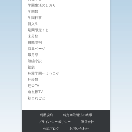
学園生活のしおり
学園祭
学園行事
新入生
期間限定くじ
未分類
機能説明
特集ページ
皐月祭
短編小説
福袋
翔愛学園へようこそ
翔愛祭
翔栄TV
道玄坂TV
頼まれごと
利用規約
特定商取引法の表示
プライバシーポリシー
運営会社
公式ブログ
お問い合わせ