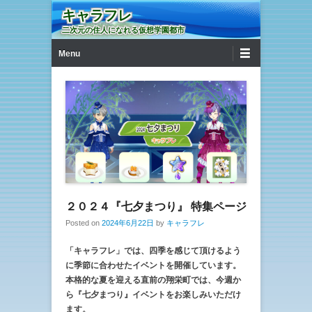
キャラフレ
二次元の住人になれる仮想学園都市
第1メニュー
コンテンツへ移動
Menu
２０２４『七夕まつり』 特集ページ
Posted on
2024年6月22日
by
キャラフレ
「キャラフレ」では、四季を感じて頂けるよう
に季節に合わせたイベントを開催しています。
本格的な夏を迎える直前の翔栄町では、今週か
ら『七夕まつり』イベントをお楽しみいただけ
ます。