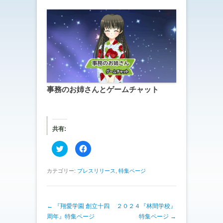
事務のお姉さんとゲームチャット
共有:
ク
F
リ
a
ッ
c
ク
e
し
b
カテゴリー:
プレスリリース
,
特集ページ
て
o
T
o
w
k
i
で
t
共
投稿ナビゲーション
←
『翔愛学園 創立十四
t
有
２０２４『林間学校』
e
す
周年』特集ページ
特集ページ
→
r
る