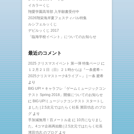
イカラーくじ
翔愛学園高等部 入学願書受付中
2026翔栄海岸夏フェスティバル特集
ルシフェルッくじ
デビルッくじ 2017
「臨海学校イベント」についてのお知らせ
最近のコメント
2025 クリスマスイベント 第一弾 特集ページ
に
１２月２１日（日）２１時からは『一条蜜希～
2025クリスマストーク&ライブ～』 | 一条 蜜希
より
BIG UP! × キャラフレ「ゲームミュージックコン
テスト Spring 2018」開催についてのお知らせ
に
BIG UP!ミュージックコンテスト スタートし
ました | 2.5次元ではたらく社長 濱田功志 のブロ
グ
より
手加減無用！百メートル走
に
10月になりまし
た。4コマ企画再始動 | 2.5次元ではたらく社長
濱田功志 のブログ
より