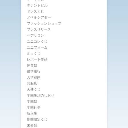
テナントビル
ドレスくじ
ノベルシアター
ファッションショップ
プレスリリース
ヘアサロン
ユニコレくじ
ユニフォーム
ルッくじ
レポート作品
体育祭
修学旅行
入学案内
呉服店
天使くじ
学園生活のしおり
学園祭
学園行事
新入生
期間限定くじ
未分類