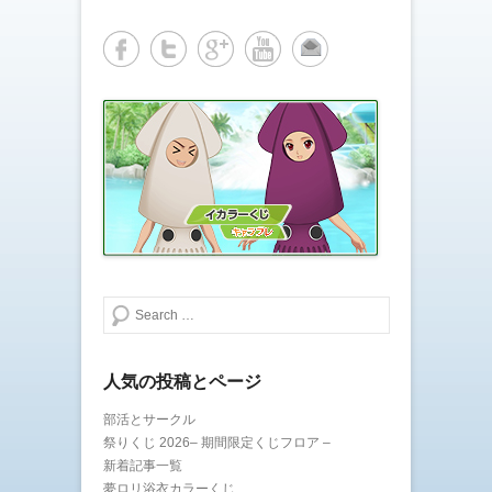
で
に
共
は
有
ク
(
リ
新
ッ
し
ク
い
し
ウ
て
ィ
く
ン
だ
ド
さ
ウ
い
で
(
開
新
き
し
ま
い
す
ウ
)
ィ
ン
ド
ウ
で
開
き
検索する
ま
す
)
人気の投稿とページ
部活とサークル
祭りくじ 2026– 期間限定くじフロア –
新着記事一覧
夢ロリ浴衣カラーくじ