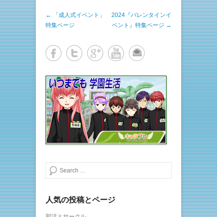
i
で
t
共
投稿ナビゲーション
←
「成人式イベント」
t
有
2024『バレンタインイ
e
す
特集ページ
ベント』特集ページ
→
r
る
で
に
共
は
有
ク
(
リ
新
ッ
し
ク
い
し
ウ
て
ィ
く
ン
だ
ド
さ
ウ
い
で
(
開
新
き
し
ま
い
す
ウ
)
ィ
ン
ド
ウ
で
開
き
検索する
ま
す
)
人気の投稿とページ
部活とサークル