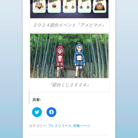
２０２４節分イベント『アメとマメ』
『節分くじ２０２４』
共有:
ク
F
リ
a
ッ
c
ク
e
し
b
カテゴリー:
プレスリリース
,
特集ページ
て
o
T
o
w
k