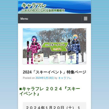
キャラフレ
二次元の住人になれる仮想学園都市
第1メニュー
コンテンツへ移動
Menu
2024「スキーイベント」特集ページ
Posted on
2024年1月19日
by
キャラフレ
■キャラフレ ２０２４『スキー
イベント』
２０２４年１月２０日（土） １