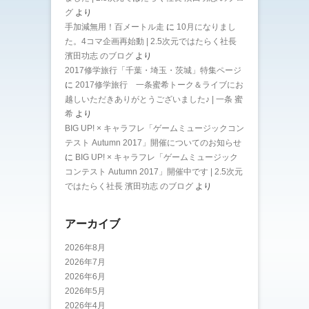
グ
より
手加減無用！百メートル走
に
10月になりまし
た。4コマ企画再始動 | 2.5次元ではたらく社長
濱田功志 のブログ
より
2017修学旅行「千葉・埼玉・茨城」特集ページ
に
2017修学旅行 一条蜜希トーク＆ライブにお
越しいただきありがとうございました♪ | 一条 蜜
希
より
BIG UP! × キャラフレ「ゲームミュージックコン
テスト Autumn 2017」開催についてのお知らせ
に
BIG UP! × キャラフレ「ゲームミュージック
コンテスト Autumn 2017」開催中です | 2.5次元
ではたらく社長 濱田功志 のブログ
より
アーカイブ
2026年8月
2026年7月
2026年6月
2026年5月
2026年4月