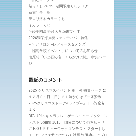
祭りくじ 2026– 期間限定くじフロア –
新着記事一覧
夢ロリ浴衣カラーくじ
イカラーくじ
翔愛学園高等部 入学願書受付中
2026翔栄海岸夏フェスティバル特集
– ヘアサロン –レディース＆メンズ
「臨海学校イベント」についてのお知らせ
檜原村『いぼ石の滝・くらかけの滝』 特集ぺー
ジ
最近のコメント
2025 クリスマスイベント 第一弾 特集ページ
に
１２月２１日（日）２１時からは『一条蜜希～
2025クリスマストーク&ライブ～』 | 一条 蜜希
より
BIG UP! × キャラフレ「ゲームミュージックコン
テスト Spring 2018」開催についてのお知らせ
に
BIG UP!ミュージックコンテスト スタートし
ました | 2.5次元ではたらく社長 濱田功志 のブロ