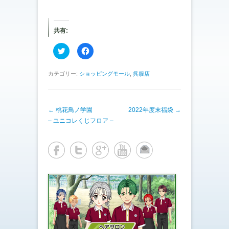
共有:
ク
F
リ
a
ッ
c
ク
e
し
b
カテゴリー:
ショッピングモール
,
呉服店
て
o
T
o
w
k
i
で
t
共
投稿ナビゲーション
←
桃花鳥ノ学園
t
有
2022年度末福袋
→
e
す
– ユニコレくじフロア –
r
る
で
に
共
は
有
ク
(
リ
新
ッ
し
ク
い
し
ウ
て
ィ
く
ン
だ
ド
さ
ウ
い
で
(
開
新
き
し
ま
い
す
ウ