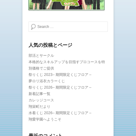
)
ィ
ン
ド
ウ
で
開
き
検索する
ま
す
)
人気の投稿とページ
部活とサークル
本格的なスキルアップを目指すプロコースを特
別価格でご提供
祭りくじ 2023– 期間限定くじフロア –
夢ロリ浴衣カラーくじ
祭りくじ 2026– 期間限定くじフロア –
新着記事一覧
カレッジコース
翔栄町だより
水着くじ 2026– 期間限定くじフロア –
翔愛学園へようこそ
最近のコメント