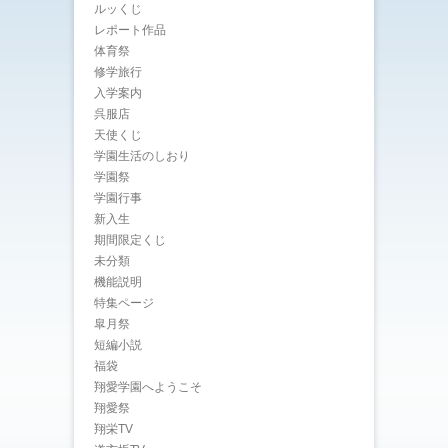
ルッくじ
レポート作品
体育祭
修学旅行
入学案内
呉服店
天使くじ
学園生活のしおり
学園祭
学園行事
新入生
期間限定くじ
未分類
機能説明
特集ページ
皐月祭
短編小説
福袋
翔愛学園へようこそ
翔愛祭
翔栄TV