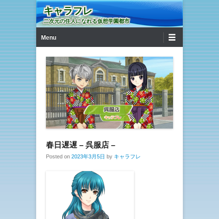
キャラフレ
二次元の住人になれる仮想学園都市
第1メニュー
コンテンツへ移動
Menu
春日遅遅 – 呉服店 –
Posted on
2023年3月5日
by
キャラフレ