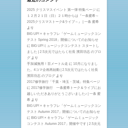
2025 クリスマスイベント 第一弾 特集ページ
に
１２月２１日（日）２１時からは『一条蜜希～
2025クリスマストーク&ライブ～』 | 一条 蜜希
より
BIG UP! × キャラフレ「ゲームミュージックコン
テスト Spring 2018」開催についてのお知らせ
に
BIG UP!ミュージックコンテスト スタートし
ました | 2.5次元ではたらく社長 濱田功志 のブロ
グ
より
手加減無用！百メートル走
に
10月になりまし
た。4コマ企画再始動 | 2.5次元ではたらく社長
濱田功志 のブログ
より
2017修学旅行「千葉・埼玉・茨城」特集ページ
に
2017修学旅行 一条蜜希トーク＆ライブにお
越しいただきありがとうございました♪ | 一条 蜜
希
より
BIG UP! × キャラフレ「ゲームミュージックコン
テスト Autumn 2017」開催についてのお知らせ
に
BIG UP! × キャラフレ「ゲームミュージック
コンテスト Autumn 2017」開催中です | 2.5次元