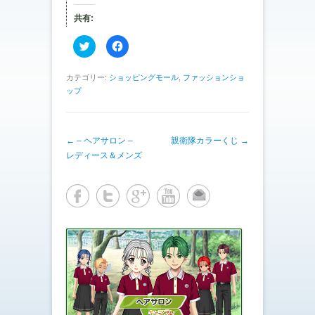
共有:
ク
F
リ
a
ッ
c
ク
e
し
b
カテゴリー:
ショッピングモール
,
ファッションショ
て
o
ップ
T
o
w
k
i
で
t
共
t
有
e
す
投稿ナビゲーション
←
– ヘアサロン –
親衛隊カラーくじ
→
r
る
で
に
レディース＆メンズ
共
は
有
ク
(
リ
新
ッ
し
ク
い
し
ウ
て
ィ
く
ン
だ
ド
さ
ウ
い
で
(
開
新
き
し
ま
い
す
ウ
)
ィ
ン
ド