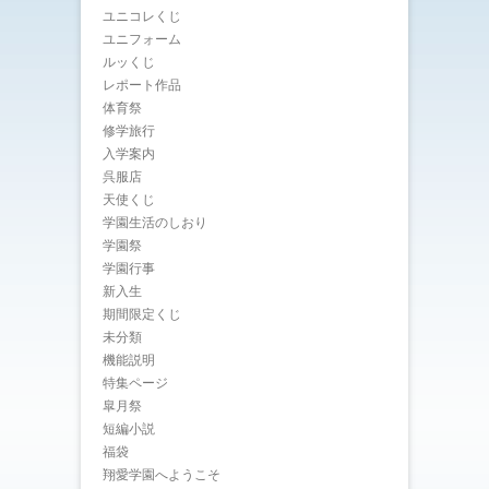
ユニコレくじ
ユニフォーム
ルッくじ
レポート作品
体育祭
修学旅行
入学案内
呉服店
天使くじ
学園生活のしおり
学園祭
学園行事
新入生
期間限定くじ
未分類
機能説明
特集ページ
皐月祭
短編小説
福袋
翔愛学園へようこそ