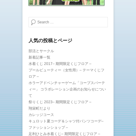
ウ
で
開
き
ま
検索する
す
)
人気の投稿とページ
部活とサークル
新着記事一覧
水着くじ 2017– 期間限定くじフロア –
プールビューティー（女性用）– テーマくじフ
ロア –
ホラーアドベンチャーゲーム「コープスパーテ
ィー」 コラボレーション企画のお知らせについ
て
祭りくじ 2023– 期間限定くじフロア –
翔栄町だより
カレッジコース
キュロット夏コーデ＆シャツ付パンツコーデ–
ファッションショップ –
足利ひとみ水着くじ– 期間限定くじフロア –