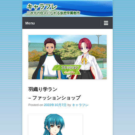
キャラフレ
二次元の住人になれる仮想学園都市
第1メニュー
コンテンツへ移動
Menu
羽織り学ラン
– ファッションショップ
Posted on
2022年10月7日
by
キャラフレ