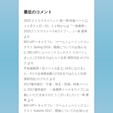
最近のコメント
2025 クリスマスイベント 第一弾 特集ページ
に
１２月２１日（日）２１時からは『一条蜜希～
2025クリスマストーク&ライブ～』 | 一条 蜜希
より
BIG UP! × キャラフレ「ゲームミュージックコン
テスト Spring 2018」開催についてのお知らせ
に
BIG UP!ミュージックコンテスト スタートし
ました | 2.5次元ではたらく社長 濱田功志 のブロ
グ
より
手加減無用！百メートル走
に
10月になりまし
た。4コマ企画再始動 | 2.5次元ではたらく社長
濱田功志 のブログ
より
2017修学旅行「千葉・埼玉・茨城」特集ページ
に
2017修学旅行 一条蜜希トーク＆ライブにお
越しいただきありがとうございました♪ | 一条 蜜
希
より
BIG UP! × キャラフレ「ゲームミュージックコン
テスト Autumn 2017」開催についてのお知らせ