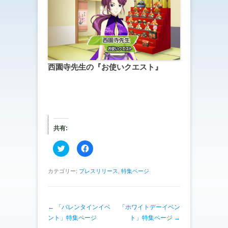
西園寺先生の『お使いクエスト』
共有:
ク
F
リ
a
ッ
c
ク
e
し
b
カテゴリー:
プレスリリース
,
特集ページ
て
o
T
o
w
k
i
で
t
共
投稿ナビゲーション
←
「バレンタインイベ
t
有
「ホワイトデーイベン
e
す
ント」特集ページ
ト」特集ページ
→
r
る
で
に