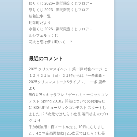
祭りくじ 2026– 期間限定くじフロア –
祭りくじ 2023– 期間限定くじフロア –
新着記事一覧
翔栄町だより
水着くじ 2026– 期間限定くじフロア –
ルシフェルッくじ
花火と恋は儚く咲いて…？
最近のコメント
2025 クリスマスイベント 第一弾 特集ページ
に
１２月２１日（日）２１時からは『一条蜜希～
2025クリスマストーク&ライブ～』 | 一条 蜜希
より
BIG UP! × キャラフレ「ゲームミュージックコン
テスト Spring 2018」開催についてのお知らせ
に
BIG UP!ミュージックコンテスト スタートし
ました | 2.5次元ではたらく社長 濱田功志 のブロ
グ
より
手加減無用！百メートル走
に
10月になりまし
た。4コマ企画再始動 | 2.5次元ではたらく社長