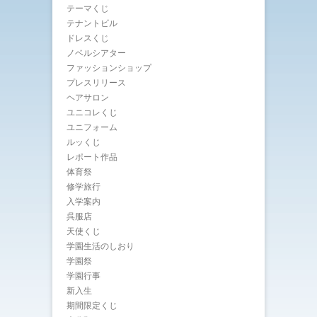
テーマくじ
テナントビル
ドレスくじ
ノベルシアター
ファッションショップ
プレスリリース
ヘアサロン
ユニコレくじ
ユニフォーム
ルッくじ
レポート作品
体育祭
修学旅行
入学案内
呉服店
天使くじ
学園生活のしおり
学園祭
学園行事
新入生
期間限定くじ