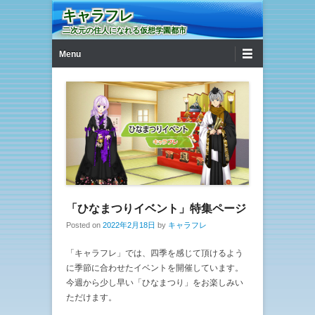
キャラフレ
二次元の住人になれる仮想学園都市
第1メニュー
コンテンツへ移動
Menu
「ひなまつりイベント」特集ページ
Posted on
2022年2月18日
by
キャラフレ
「キャラフレ」では、四季を感じて頂けるよう
に季節に合わせたイベントを開催しています。
今週から少し早い「ひなまつり」をお楽しみい
ただけます。