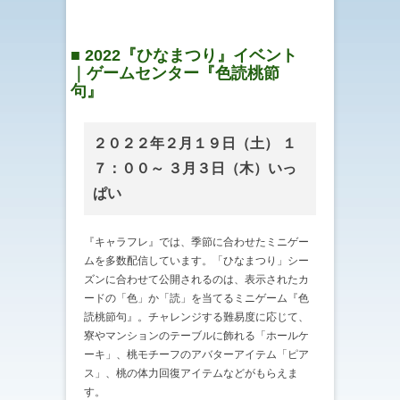
■ 2022『ひなまつり』イベント
｜ゲームセンター『色読桃節
句』
２０２２年２月１９日（土） １
７：００～ ３月３日（木）いっ
ぱい
『キャラフレ』では、季節に合わせたミニゲー
ムを多数配信しています。「ひなまつり」シー
ズンに合わせて公開されるのは、表示されたカ
ードの「色」か「読」を当てるミニゲーム『色
読桃節句』。チャレンジする難易度に応じて、
寮やマンションのテーブルに飾れる「ホールケ
ーキ」、桃モチーフのアバターアイテム「ピア
ス」、桃の体力回復アイテムなどがもらえま
す。