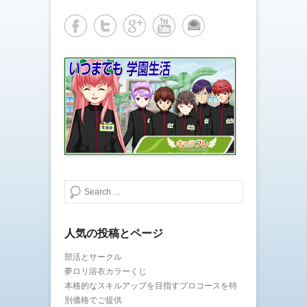
共
は
有
ク
(
リ
新
ッ
し
ク
い
し
ウ
て
ィ
く
ン
だ
ド
さ
ウ
い
で
(
開
新
き
し
ま
い
す
ウ
)
ィ
ン
ド
ウ
で
開
き
検索する
ま
す
)
人気の投稿とページ
部活とサークル
夢ロリ浴衣カラーくじ
本格的なスキルアップを目指すプロコースを特
別価格でご提供