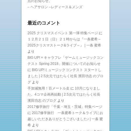
点のお知らせ。
– ヘアサロン –レディース＆メンズ
最近のコメント
2025 クリスマスイベント 第一弾 特集ページ
に
１２月２１日（日）２１時からは『一条蜜希～
2025クリスマストーク&ライブ～』 | 一条 蜜希
より
BIG UP! × キャラフレ「ゲームミュージックコン
テスト Spring 2018」開催についてのお知らせ
に
BIG UP!ミュージックコンテスト スタートし
ました | 2.5次元ではたらく社長 濱田功志 のブロ
グ
より
手加減無用！百メートル走
に
10月になりまし
た。4コマ企画再始動 | 2.5次元ではたらく社長
濱田功志 のブログ
より
2017修学旅行「千葉・埼玉・茨城」特集ページ
に
2017修学旅行 一条蜜希トーク＆ライブにお
越しいただきありがとうございました♪ | 一条 蜜
希
より