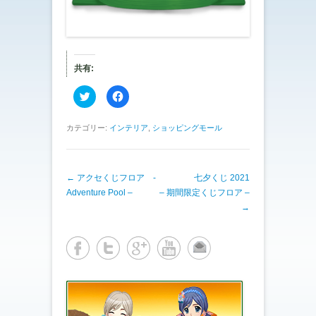
共有:
ク
F
リ
a
ッ
c
ク
e
し
b
カテゴリー:
インテリア
,
ショッピングモール
て
o
T
o
w
k
i
で
t
共
投稿ナビゲーション
←
アクセくじフロア -
t
有
七夕くじ 2021
e
す
Adventure Pool –
– 期間限定くじフロア –
r
る
で
に
→
共
は
有
ク
(
リ
新
ッ
し
ク
い
し
ウ
て
ィ
く
ン
だ
ド
さ
ウ
い
で
(
開
新