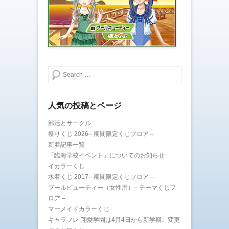
き
し
ま
い
す
ウ
)
ィ
ン
ド
ウ
で
開
き
ま
検索する
す
)
人気の投稿とページ
部活とサークル
祭りくじ 2026– 期間限定くじフロア –
新着記事一覧
「臨海学校イベント」についてのお知らせ
イカラーくじ
水着くじ 2017– 期間限定くじフロア –
プールビューティー（女性用）– テーマくじフ
ロア –
マーメイドカラーくじ
キャラフレ-翔愛学園は4月4日から新学期。変更