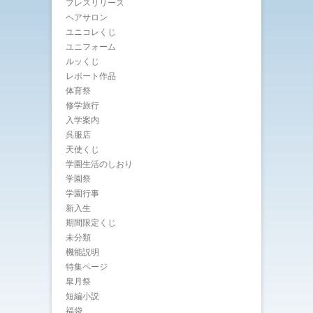
プレスリリース
ヘアサロン
ユニコレくじ
ユニフォーム
ルッくじ
レポート作品
体育祭
修学旅行
入学案内
呉服店
天使くじ
学園生活のしおり
学園祭
学園行事
新入生
期間限定くじ
未分類
機能説明
特集ページ
皐月祭
短編小説
福袋