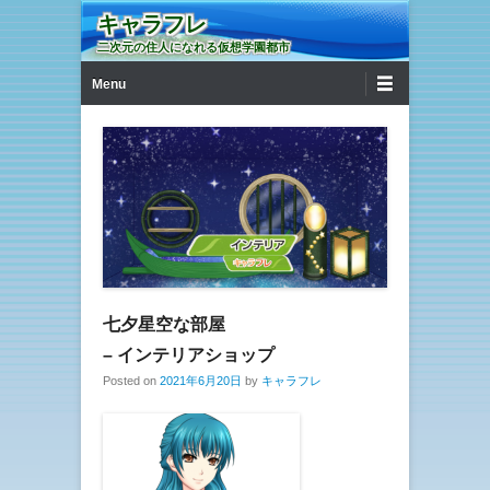
キャラフレ
二次元の住人になれる仮想学園都市
第1メニュー
コンテンツへ移動
Menu
七夕星空な部屋
– インテリアショップ
Posted on
2021年6月20日
by
キャラフレ