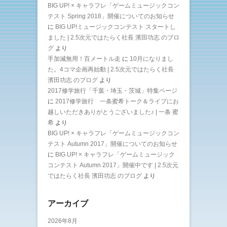
BIG UP! × キャラフレ「ゲームミュージックコン
テスト Spring 2018」開催についてのお知らせ
に
BIG UP!ミュージックコンテスト スタートし
ました | 2.5次元ではたらく社長 濱田功志 のブロ
グ
より
手加減無用！百メートル走
に
10月になりまし
た。4コマ企画再始動 | 2.5次元ではたらく社長
濱田功志 のブログ
より
2017修学旅行「千葉・埼玉・茨城」特集ページ
に
2017修学旅行 一条蜜希トーク＆ライブにお
越しいただきありがとうございました♪ | 一条 蜜
希
より
BIG UP! × キャラフレ「ゲームミュージックコン
テスト Autumn 2017」開催についてのお知らせ
に
BIG UP! × キャラフレ「ゲームミュージック
コンテスト Autumn 2017」開催中です | 2.5次元
ではたらく社長 濱田功志 のブログ
より
アーカイブ
2026年8月