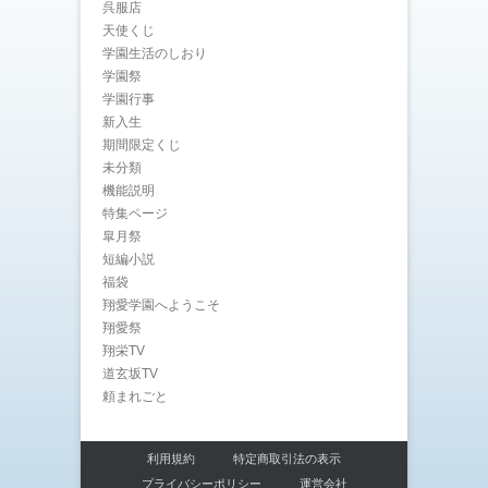
呉服店
天使くじ
学園生活のしおり
学園祭
学園行事
新入生
期間限定くじ
未分類
機能説明
特集ページ
皐月祭
短編小説
福袋
翔愛学園へようこそ
翔愛祭
翔栄TV
道玄坂TV
頼まれごと
利用規約
特定商取引法の表示
プライバシーポリシー
運営会社