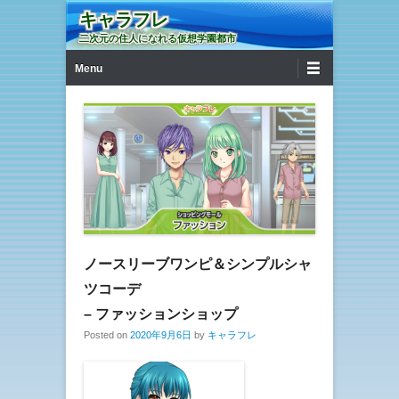
キャラフレ
二次元の住人になれる仮想学園都市
第1メニュー
コンテンツへ移動
Menu
ノースリーブワンピ＆シンプルシャ
ツコーデ
– ファッションショップ
Posted on
2020年9月6日
by
キャラフレ