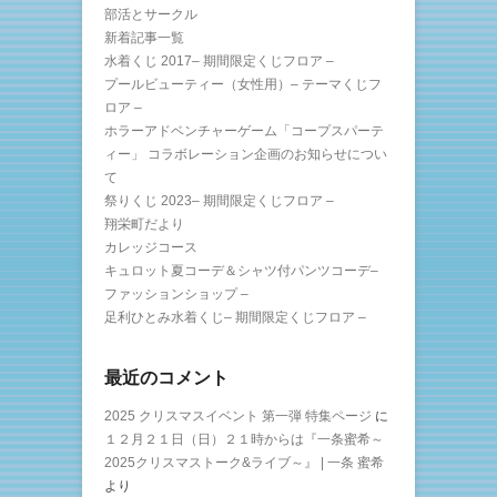
部活とサークル
新着記事一覧
水着くじ 2017– 期間限定くじフロア –
プールビューティー（女性用）– テーマくじフ
ロア –
ホラーアドベンチャーゲーム「コープスパーテ
ィー」 コラボレーション企画のお知らせについ
て
祭りくじ 2023– 期間限定くじフロア –
翔栄町だより
カレッジコース
キュロット夏コーデ＆シャツ付パンツコーデ–
ファッションショップ –
足利ひとみ水着くじ– 期間限定くじフロア –
最近のコメント
2025 クリスマスイベント 第一弾 特集ページ
に
１２月２１日（日）２１時からは『一条蜜希～
2025クリスマストーク&ライブ～』 | 一条 蜜希
より