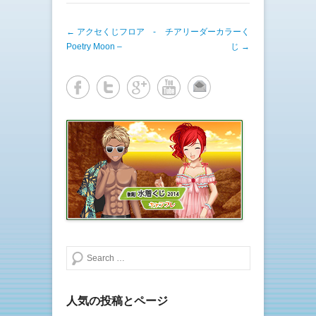
i
で
t
共
t
有
e
す
投稿ナビゲーション
←
アクセくじフロア -
チアリーダーカラーく
r
る
で
に
Poetry Moon –
じ
→
共
は
有
ク
(
リ
新
ッ
し
ク
い
し
ウ
て
ィ
く
ン
だ
ド
さ
ウ
い
で
(
開
新
き
し
ま
い
す
ウ
)
ィ
ン
ド
ウ
で
開
き
ま
検索する
す
)
人気の投稿とページ