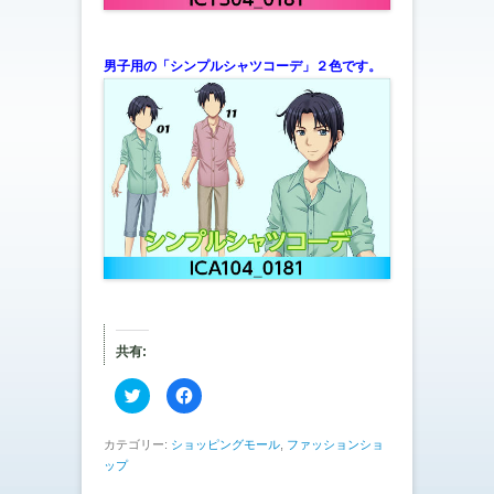
男子用の「シンプルシャツコーデ」２色です。
共有:
ク
F
リ
a
ッ
c
ク
e
し
b
カテゴリー:
ショッピングモール
,
ファッションショ
て
o
ップ
T
o
w
k