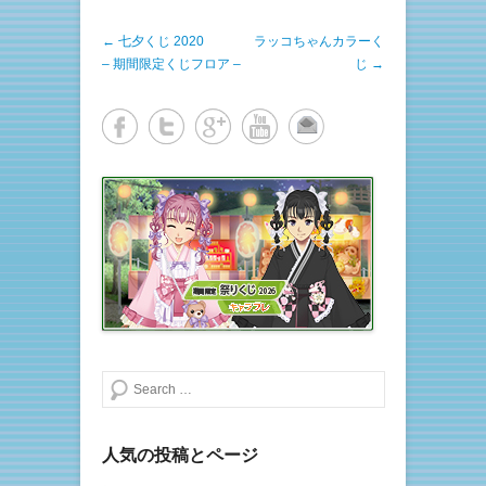
w
k
i
で
t
共
投稿ナビゲーション
←
七夕くじ 2020
t
有
ラッコちゃんカラーく
e
す
– 期間限定くじフロア –
じ
→
r
る
で
に
共
は
有
ク
(
リ
新
ッ
し
ク
い
し
ウ
て
ィ
く
ン
だ
ド
さ
ウ
い
で
(
開
新
き
し
ま
い
す
ウ
)
ィ
ン
ド
ウ
で
開
き
検索する
ま
す
)
人気の投稿とページ