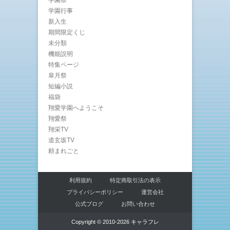
学園行事
新入生
期間限定くじ
未分類
機能説明
特集ページ
皐月祭
短編小説
福袋
翔愛学園へようこそ
翔愛祭
翔栄TV
道玄坂TV
頼まれごと
利用規約
特定商取引法の表示
プライバシーポリシー
運営会社
公式ブログ
お問い合わせ
Copyright © 2010-2026 キャラフレ