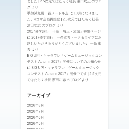
ました | 2.5次元ではたらく社長 濱田功志 のブロ
グ
より
手加減無用！百メートル走
に
10月になりまし
た。4コマ企画再始動 | 2.5次元ではたらく社長
濱田功志 のブログ
より
2017修学旅行「千葉・埼玉・茨城」特集ページ
に
2017修学旅行 一条蜜希トーク＆ライブにお
越しいただきありがとうございました♪ | 一条 蜜
希
より
BIG UP! × キャラフレ「ゲームミュージックコン
テスト Autumn 2017」開催についてのお知らせ
に
BIG UP! × キャラフレ「ゲームミュージック
コンテスト Autumn 2017」開催中です | 2.5次元
ではたらく社長 濱田功志 のブログ
より
アーカイブ
2026年8月
2026年7月
2026年6月
2026年5月