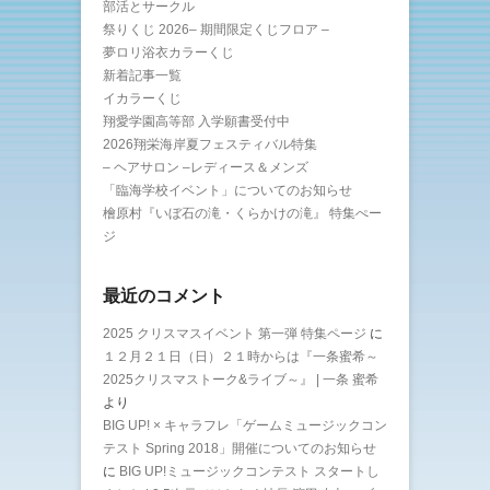
部活とサークル
祭りくじ 2026– 期間限定くじフロア –
夢ロリ浴衣カラーくじ
新着記事一覧
イカラーくじ
翔愛学園高等部 入学願書受付中
2026翔栄海岸夏フェスティバル特集
– ヘアサロン –レディース＆メンズ
「臨海学校イベント」についてのお知らせ
檜原村『いぼ石の滝・くらかけの滝』 特集ぺー
ジ
最近のコメント
2025 クリスマスイベント 第一弾 特集ページ
に
１２月２１日（日）２１時からは『一条蜜希～
2025クリスマストーク&ライブ～』 | 一条 蜜希
より
BIG UP! × キャラフレ「ゲームミュージックコン
テスト Spring 2018」開催についてのお知らせ
に
BIG UP!ミュージックコンテスト スタートし