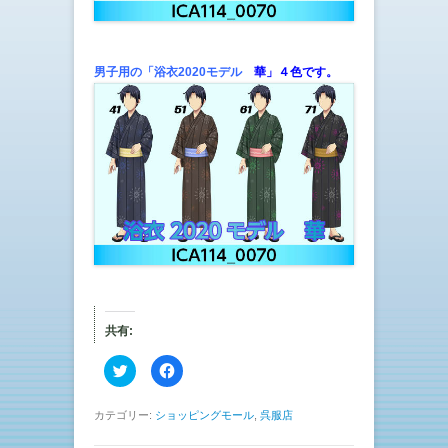
男子用の「浴衣2020モデル
華」４色です。
共有:
ク
F
リ
a
ッ
c
ク
e
し
b
カテゴリー:
ショッピングモール
,
呉服店
て
o
T
o