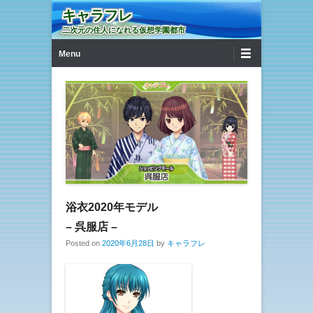
キャラフレ
二次元の住人になれる仮想学園都市
第1メニュー
コンテンツへ移動
Menu
浴衣2020年モデル
– 呉服店 –
Posted on
2020年6月28日
by
キャラフレ