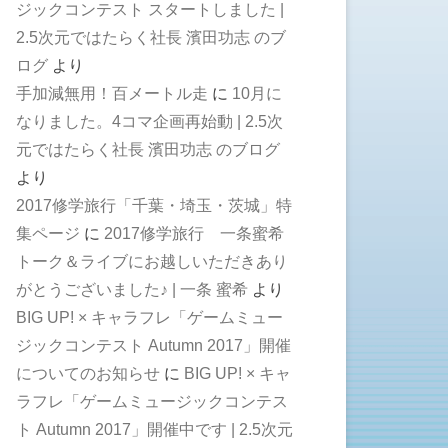
ジックコンテスト スタートしました |
2.5次元ではたらく社長 濱田功志 のブ
ログ
より
手加減無用！百メートル走
に
10月に
なりました。4コマ企画再始動 | 2.5次
元ではたらく社長 濱田功志 のブログ
より
2017修学旅行「千葉・埼玉・茨城」特
集ページ
に
2017修学旅行 一条蜜希
トーク＆ライブにお越しいただきあり
がとうございました♪ | 一条 蜜希
より
BIG UP! × キャラフレ「ゲームミュー
ジックコンテスト Autumn 2017」開催
についてのお知らせ
に
BIG UP! × キャ
ラフレ「ゲームミュージックコンテス
ト Autumn 2017」開催中です | 2.5次元