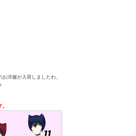
のお洋服が入荷しましたわ。
？
す。