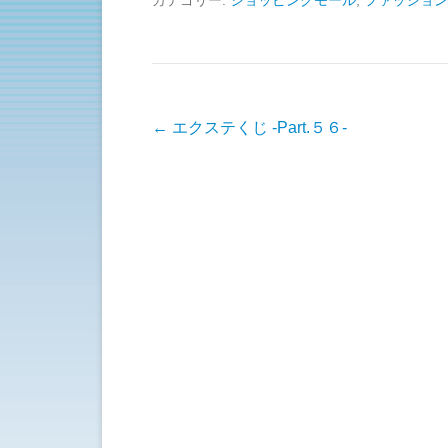
て
o
T
o
w
k
i
で
t
共
t
有
e
す
r
る
で
に
共
は
有
ク
投稿ナビゲーション
←
エクステくじ -Part.５６-
(
リ
新
ッ
し
ク
い
し
ウ
て
ィ
く
ン
だ
ド
さ
ウ
い
で
(
開
新
き
し
ま
い
す
ウ
)
ィ
ン
ド
ウ
で
開
き
ま
す
)