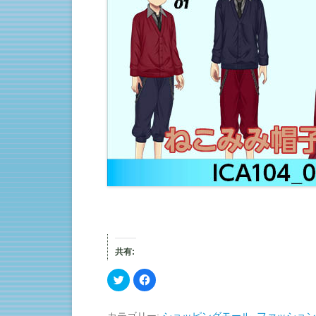
共有:
ク
F
リ
a
ッ
c
ク
e
し
b
カテゴリー:
ショッピングモール
,
ファッション