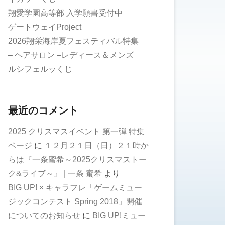
翔愛学園高等部 入学願書受付中
ゲートウェイProject
2026翔栄海岸夏フェスティバル特集
– ヘアサロン –レディース＆メンズ
ルシフェルッくじ
最近のコメント
2025 クリスマスイベント 第一弾 特集
ページ
に
１２月２１日（日）２１時か
らは『一条蜜希～2025クリスマストー
ク&ライブ～』 | 一条 蜜希
より
BIG UP! × キャラフレ「ゲームミュー
ジックコンテスト Spring 2018」開催
についてのお知らせ
に
BIG UP!ミュー