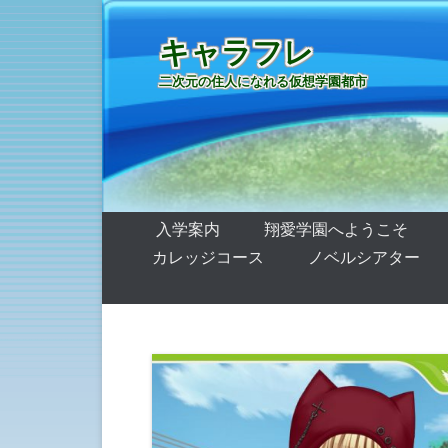
キャラフレ
二次元の住人になれる仮想学園都市
第1メニュー
コンテンツへ移動
入学案内
翔愛学園へようこそ
カレッジコース
ノベルシアター