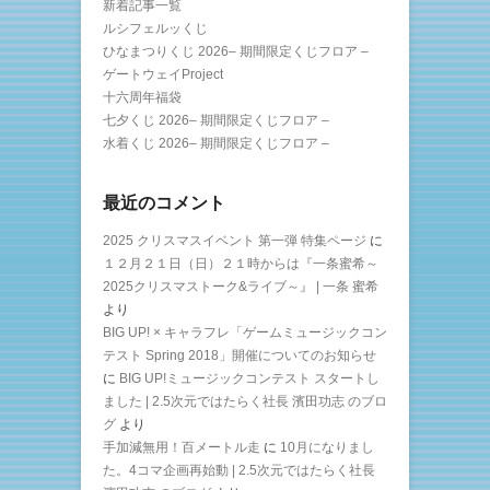
新着記事一覧
ルシフェルッくじ
ひなまつりくじ 2026– 期間限定くじフロア –
ゲートウェイProject
十六周年福袋
七夕くじ 2026– 期間限定くじフロア –
水着くじ 2026– 期間限定くじフロア –
最近のコメント
2025 クリスマスイベント 第一弾 特集ページ
に
１２月２１日（日）２１時からは『一条蜜希～
2025クリスマストーク&ライブ～』 | 一条 蜜希
より
BIG UP! × キャラフレ「ゲームミュージックコン
テスト Spring 2018」開催についてのお知らせ
に
BIG UP!ミュージックコンテスト スタートし
ました | 2.5次元ではたらく社長 濱田功志 のブロ
グ
より
手加減無用！百メートル走
に
10月になりまし
た。4コマ企画再始動 | 2.5次元ではたらく社長