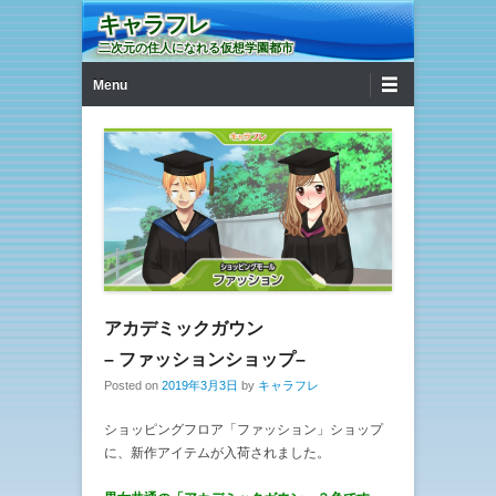
キャラフレ
二次元の住人になれる仮想学園都市
第1メニュー
コンテンツへ移動
Menu
アカデミックガウン
– ファッションショップ–
Posted on
2019年3月3日
by
キャラフレ
ショッピングフロア「ファッション」ショップ
に、新作アイテムが入荷されました。