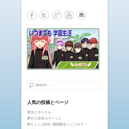
共
は
有
ク
(
リ
新
ッ
し
ク
い
し
ウ
て
ィ
く
ン
だ
ド
さ
ウ
い
で
(
開
新
き
し
ま
い
す
ウ
)
ィ
ン
ド
ウ
で
開
き
ま
検索する
す
)
人気の投稿とページ
部活とサークル
夢ロリ浴衣カラーくじ
祭りくじ 2026– 期間限定くじフロア –