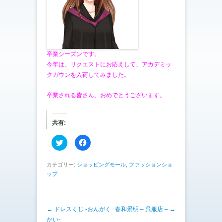
卒業シーズンです。
今年は、リクエストにお応えして、アカデミッ
クガウンを入荷してみました。
卒業される皆さん、おめでとうございます。
共有:
ク
F
リ
a
ッ
c
ク
e
し
b
カテゴリー:
ショッピングモール
,
ファッションショ
て
o
ップ
T
o
w
k
i
で
t
共
t
有
e
す
投稿ナビゲーション
←
ドレスくじ -おんがく
春和景明 – 呉服店 –
→
r
る
で
に
かい-