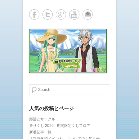
(
リ
新
ッ
し
ク
い
し
ウ
て
ィ
く
ン
だ
ド
さ
ウ
い
で
(
開
新
き
し
ま
い
す
ウ
)
ィ
ン
ド
ウ
で
開
き
ま
す
)
検索する
人気の投稿とページ
部活とサークル
祭りくじ 2026– 期間限定くじフロア –
新着記事一覧
「臨海学校イベント」についてのお知らせ