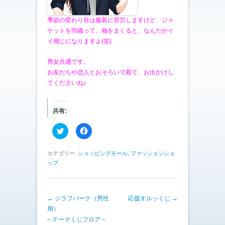
季節の変わり目は服装に苦労しますけど、ジャ
ケットを羽織って、袖をまくると、なんだかイ
イ感じになりますよ(笑)
男女共通です。
お友だちや恋人とおそろいで着て、お出かけし
てくださいね♪
共有:
ク
F
リ
a
ッ
c
ク
e
し
b
カテゴリー:
ショッピングモール
,
ファッションショ
て
o
ップ
T
o
w
k
i
で
t
共
t
有
e
す
投稿ナビゲーション
←
ジラフパーク（男性
応援すルッくじ
→
r
る
で
に
用）
共
は
有
ク
– テーマくじフロア –