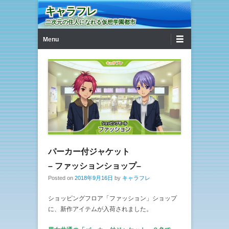
キャラフレ
二次元の住人になれる仮想学園都市
第1メニュー
コンテンツへ移動
Menu
パーカー付ジャケット
– ファッションショップ–
Posted on
2018年9月16日
by
キャラフレ
ショッピングフロア「ファッション」ショップ
に、新作アイテムが入荷されました。