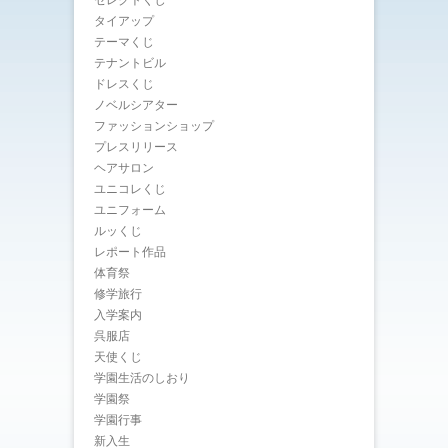
タイアップ
テーマくじ
テナントビル
ドレスくじ
ノベルシアター
ファッションショップ
プレスリリース
ヘアサロン
ユニコレくじ
ユニフォーム
ルッくじ
レポート作品
体育祭
修学旅行
入学案内
呉服店
天使くじ
学園生活のしおり
学園祭
学園行事
新入生