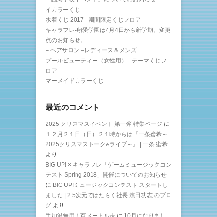
イカラーくじ
水着くじ 2017– 期間限定くじフロア –
キャラフレ-翔愛学園は4月4日から新学期。変更
点のお知らせ。
– ヘアサロン –レディース＆メンズ
プールビューティー（女性用）– テーマくじフ
ロア –
マーメイドカラーくじ
最近のコメント
2025 クリスマスイベント 第一弾 特集ページ
に
１２月２１日（日）２１時からは『一条蜜希～
2025クリスマストーク&ライブ～』 | 一条 蜜希
より
BIG UP! × キャラフレ「ゲームミュージックコン
テスト Spring 2018」開催についてのお知らせ
に
BIG UP!ミュージックコンテスト スタートし
ました | 2.5次元ではたらく社長 濱田功志 のブロ
グ
より
手加減無用！百メートル走
に
10月になりまし