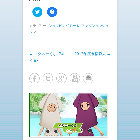
ク
F
リ
a
ッ
c
ク
e
し
b
カテゴリー:
ショッピングモール
,
ファッションショ
て
o
ップ
T
o
w
k
i
で
t
共
t
有
e
す
投稿ナビゲーション
←
エクステくじ -Part.
2017年度末福袋大
→
r
る
で
に
４８-
共
は
有
ク
(
リ
新
ッ
し
ク
い
し
ウ
て
ィ
く
ン
だ
ド
さ
ウ
い
で
(
開
新
き
し
ま
い
す
ウ
)
ィ
ン
ド
ウ
で