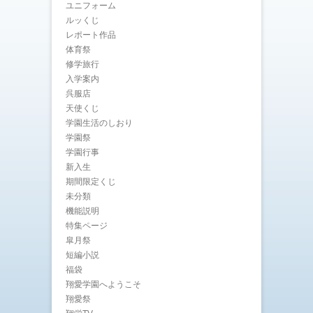
ユニフォーム
ルッくじ
レポート作品
体育祭
修学旅行
入学案内
呉服店
天使くじ
学園生活のしおり
学園祭
学園行事
新入生
期間限定くじ
未分類
機能説明
特集ページ
皐月祭
短編小説
福袋
翔愛学園へようこそ
翔愛祭