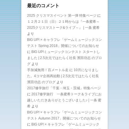
最近のコメント
2025 クリスマスイベント 第一弾 特集ページ
に
１２月２１日（日）２１時からは『一条蜜希～
2025クリスマストーク&ライブ～』 | 一条 蜜希
より
BIG UP! × キャラフレ「ゲームミュージックコン
テスト Spring 2018」開催についてのお知らせ
に
BIG UP!ミュージックコンテスト スタートし
ました | 2.5次元ではたらく社長 濱田功志 のブロ
グ
より
手加減無用！百メートル走
に
10月になりまし
た。4コマ企画再始動 | 2.5次元ではたらく社長
濱田功志 のブログ
より
2017修学旅行「千葉・埼玉・茨城」特集ページ
に
2017修学旅行 一条蜜希トーク＆ライブにお
越しいただきありがとうございました♪ | 一条 蜜
希
より
BIG UP! × キャラフレ「ゲームミュージックコン
テスト Autumn 2017」開催についてのお知らせ
に
BIG UP! × キャラフレ「ゲームミュージック