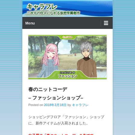
キャラフレ
二次元の住人になれる仮想学園都市
第1メニュー
コンテンツへ移動
Menu
春のニットコーデ
– ファッションショップ–
Posted on
2018年3月18日
by
キャラフレ
ショッピングフロア「ファッション」ショップ
に、新作アイテムが入荷されました。