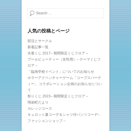
開
き
ま
検索する
す
)
人気の投稿とページ
部活とサークル
新着記事一覧
水着くじ 2017– 期間限定くじフロア –
プールビューティー（女性用）– テーマくじフ
ロア –
「臨海学校イベント」についてのお知らせ
ホラーアドベンチャーゲーム「コープスパーテ
ィー」 コラボレーション企画のお知らせについ
て
祭りくじ 2023– 期間限定くじフロア –
翔栄町だより
カレッジコース
キュロット夏コーデ＆シャツ付パンツコーデ–
ファッションショップ –