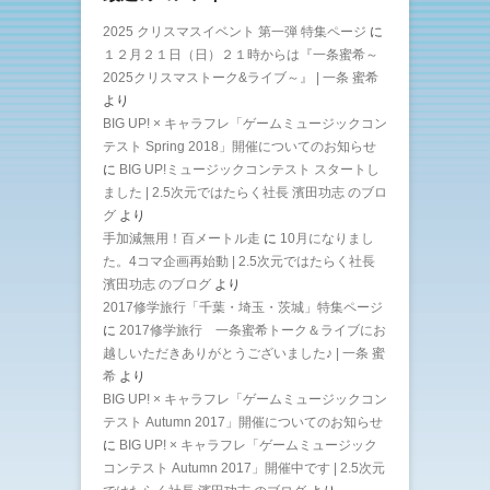
2025 クリスマスイベント 第一弾 特集ページ
に
１２月２１日（日）２１時からは『一条蜜希～
2025クリスマストーク&ライブ～』 | 一条 蜜希
より
BIG UP! × キャラフレ「ゲームミュージックコン
テスト Spring 2018」開催についてのお知らせ
に
BIG UP!ミュージックコンテスト スタートし
ました | 2.5次元ではたらく社長 濱田功志 のブロ
グ
より
手加減無用！百メートル走
に
10月になりまし
た。4コマ企画再始動 | 2.5次元ではたらく社長
濱田功志 のブログ
より
2017修学旅行「千葉・埼玉・茨城」特集ページ
に
2017修学旅行 一条蜜希トーク＆ライブにお
越しいただきありがとうございました♪ | 一条 蜜
希
より
BIG UP! × キャラフレ「ゲームミュージックコン
テスト Autumn 2017」開催についてのお知らせ
に
BIG UP! × キャラフレ「ゲームミュージック
コンテスト Autumn 2017」開催中です | 2.5次元