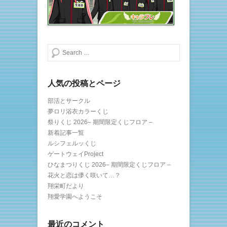
ド
ウ
で
開
き
ま
す
)
検索する
人気の投稿とページ
部活とサークル
夢ロリ浴衣カラーくじ
祭りくじ 2026– 期間限定くじフロア –
新着記事一覧
ルシフェルッくじ
ゲートウェイProject
ひなまつりくじ 2026– 期間限定くじフロア –
花火と恋は儚く咲いて…？
翔栄町だより
翔愛学園へようこそ
最近のコメント