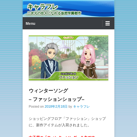
キャラフレ
二次元の住人になれる仮想学園都市
第1メニュー
コンテンツへ移動
Menu
ウィンターソング
– ファッションショップ–
Posted on
2018年2月18日
by
キャラフレ
ショッピングフロア「ファッション」ショップ
に、新作アイテムが入荷されました。