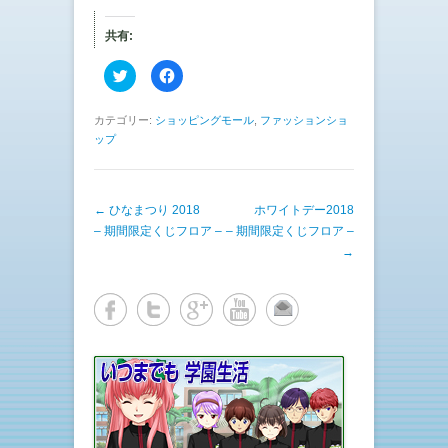
共有:
ク
F
リ
a
ッ
c
ク
e
し
b
カテゴリー:
ショッピングモール
,
ファッションショ
て
o
ップ
T
o
w
k
i
で
t
共
t
有
e
す
投稿ナビゲーション
←
ひなまつり 2018
ホワイトデー2018
r
る
で
に
– 期間限定くじフロア –
– 期間限定くじフロア –
共
は
有
ク
→
(
リ
新
ッ
し
ク
い
し
ウ
て
ィ
く
ン
だ
ド
さ
ウ
い
で
(
開
新
き
し
ま
い
す
ウ
)
ィ
ン