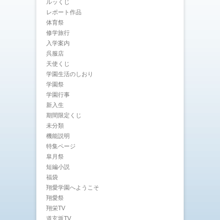
ルッくじ
レポート作品
体育祭
修学旅行
入学案内
呉服店
天使くじ
学園生活のしおり
学園祭
学園行事
新入生
期間限定くじ
未分類
機能説明
特集ページ
皐月祭
短編小説
福袋
翔愛学園へようこそ
翔愛祭
翔栄TV
道玄坂TV