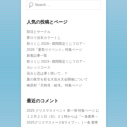
検索する
人気の投稿とページ
部活とサークル
夢ロリ浴衣カラーくじ
祭りくじ 2026– 期間限定くじフロア –
2026『夏祭りイベント』特集ページ
新着記事一覧
祭りくじ 2023– 期間限定くじフロア –
カレッジコース
花火と恋は儚く咲いて…？
夏の夜空を彩る大花火大会開催について
檜原村『天狗滝・綾滝』 特集ぺージ
最近のコメント
2025 クリスマスイベント 第一弾 特集ページ
に
１２月２１日（日）２１時からは『一条蜜希～
2025クリスマストーク&ライブ～』 | 一条 蜜希