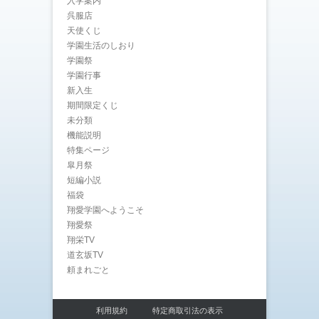
入学案内
呉服店
天使くじ
学園生活のしおり
学園祭
学園行事
新入生
期間限定くじ
未分類
機能説明
特集ページ
皐月祭
短編小説
福袋
翔愛学園へようこそ
翔愛祭
翔栄TV
道玄坂TV
頼まれごと
利用規約
特定商取引法の表示