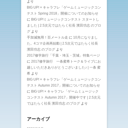
より
BIG UP! × キャラフレ「ゲームミュージックコン
テスト Spring 2018」開催についてのお知らせ
に
BIG UP!ミュージックコンテスト スタートし
ました | 2.5次元ではたらく社長 濱田功志 のブロ
グ
より
手加減無用！百メートル走
に
10月になりまし
た。4コマ企画再始動 | 2.5次元ではたらく社長
濱田功志 のブログ
より
2017修学旅行「千葉・埼玉・茨城」特集ページ
に
2017修学旅行 一条蜜希トーク＆ライブにお
越しいただきありがとうございました♪ | 一条 蜜
希
より
BIG UP! × キャラフレ「ゲームミュージックコン
テスト Autumn 2017」開催についてのお知らせ
に
BIG UP! × キャラフレ「ゲームミュージック
コンテスト Autumn 2017」開催中です | 2.5次元
ではたらく社長 濱田功志 のブログ
より
アーカイブ