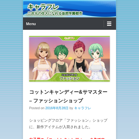
キャラフレ
二次元の住人になれる仮想学園都市
第1メニュー
コンテンツへ移動
Menu
コットンキャンディー&サマスター
– ファッションショップ
Posted on
2016年8月28日
by
キャラフレ
ショッピングフロア「ファッション」ショップ
に、新作アイテムが入荷されました。