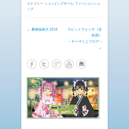
ク
e
し
b
カテゴリー:
ショッピングモール
,
ファッションショ
て
o
ップ
T
o
w
k
i
で
t
共
t
有
e
す
投稿ナビゲーション
←
夏物福袋大 2016
ラビットウォッチ（女
r
る
で
に
性用）
共
は
有
ク
– テーマくじフロア –
(
リ
→
新
ッ
し
ク
い
し
ウ
て
ィ
く
ン
だ
ド
さ
ウ
い
で
(
開
新
き
し
ま
い
す
ウ
)
ィ
ン
ド
ウ
で
開
き
ま
す
)