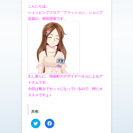
こんにちは。
ショッピングフロア「ファッション」ショップ
店員の、袴田望美です。
久し振りに、翔栄町のデザイナーさんによるア
イテムです。
今回は靴までセットになっているので、特にオ
ススメですよ♪
共有:
ク
F
リ
a
ッ
c