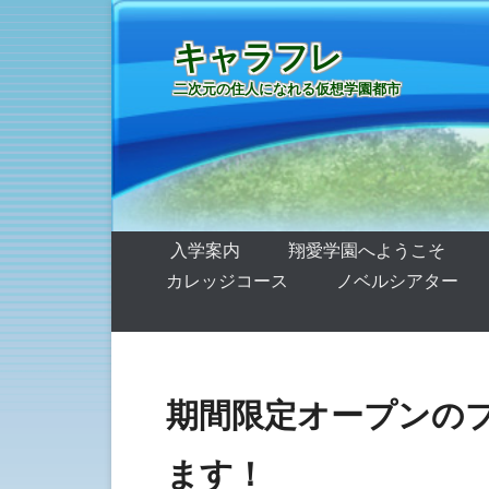
キャラフレ
二次元の住人になれる仮想学園都市
第1メニュー
コンテンツへ移動
入学案内
翔愛学園へようこそ
カレッジコース
ノベルシアター
期間限定オープンの
ます！