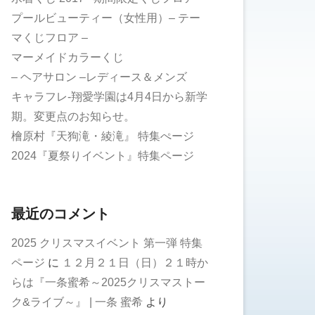
プールビューティー（女性用）– テー
マくじフロア –
マーメイドカラーくじ
– ヘアサロン –レディース＆メンズ
キャラフレ-翔愛学園は4月4日から新学
期。変更点のお知らせ。
檜原村『天狗滝・綾滝』 特集ぺージ
2024『夏祭りイベント』特集ページ
最近のコメント
2025 クリスマスイベント 第一弾 特集
ページ
に
１２月２１日（日）２１時か
らは『一条蜜希～2025クリスマストー
ク&ライブ～』 | 一条 蜜希
より