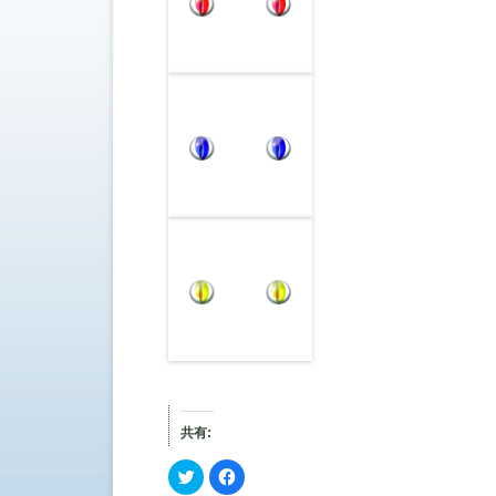
共有:
ク
F
リ
a