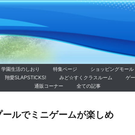
学園生活のしおり
特集ページ
ショッピングモール
翔愛SLAPSTICKS!
みど☆すくクラスルーム
ゲー
通販コーナー
全ての記事
プールでミニゲームが楽しめ