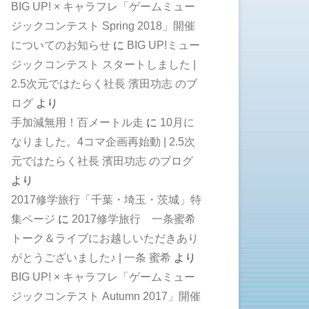
BIG UP! × キャラフレ「ゲームミュー
ジックコンテスト Spring 2018」開催
についてのお知らせ
に
BIG UP!ミュー
ジックコンテスト スタートしました |
2.5次元ではたらく社長 濱田功志 のブ
ログ
より
手加減無用！百メートル走
に
10月に
なりました。4コマ企画再始動 | 2.5次
元ではたらく社長 濱田功志 のブログ
より
2017修学旅行「千葉・埼玉・茨城」特
集ページ
に
2017修学旅行 一条蜜希
トーク＆ライブにお越しいただきあり
がとうございました♪ | 一条 蜜希
より
BIG UP! × キャラフレ「ゲームミュー
ジックコンテスト Autumn 2017」開催