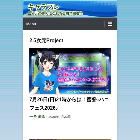
キャラフレ
二次元の住人になれる仮想学園都市
第1メニュー
コンテンツへ移動
Menu
2.5次元Project
7月26日(日)21時からは！蜜祭♪ハニ
フェス2026♪
一条 蜜希
-
2026年7月23日