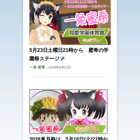
5月23日土曜日21時から 蜜希の学
園祭ステージ
一条 蜜希
-
2026年5月21日
2026皐月祭は、5月16日(土)21時か