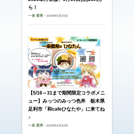
ら！
一条 蜜希
-
2026年5月15日
【5/16～31まで期間限定コラボメニ
ュー】みっつのみっつ色丼 栃木県
足利市「和cafeひなたや」に来てね
♪
一条 蜜希
-
2026年4月24日