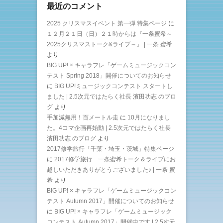
最近のコメント
2025 クリスマスイベント 第一弾 特集ページ
に
１２月２１日（日）２１時からは『一条蜜希～
2025クリスマストーク&ライブ～』 | 一条 蜜希
より
BIG UP! × キャラフレ「ゲームミュージックコン
テスト Spring 2018」開催についてのお知らせ
に
BIG UP!ミュージックコンテスト スタートし
ました | 2.5次元ではたらく社長 濱田功志 のブロ
グ
より
手加減無用！百メートル走
に
10月になりまし
た。4コマ企画再始動 | 2.5次元ではたらく社長
濱田功志 のブログ
より
2017修学旅行「千葉・埼玉・茨城」特集ページ
に
2017修学旅行 一条蜜希トーク＆ライブにお
越しいただきありがとうございました♪ | 一条 蜜
希
より
BIG UP! × キャラフレ「ゲームミュージックコン
テスト Autumn 2017」開催についてのお知らせ
に
BIG UP! × キャラフレ「ゲームミュージック
コンテスト Autumn 2017」開催中です | 2.5次元