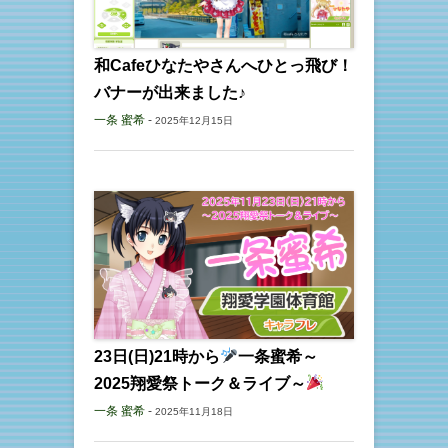
和Cafeひなたやさんへひとっ飛び！
バナーが出来ました♪
一条 蜜希
-
2025年12月15日
23日(日)21時から
一条蜜希～
2025翔愛祭トーク＆ライブ～
一条 蜜希
-
2025年11月18日