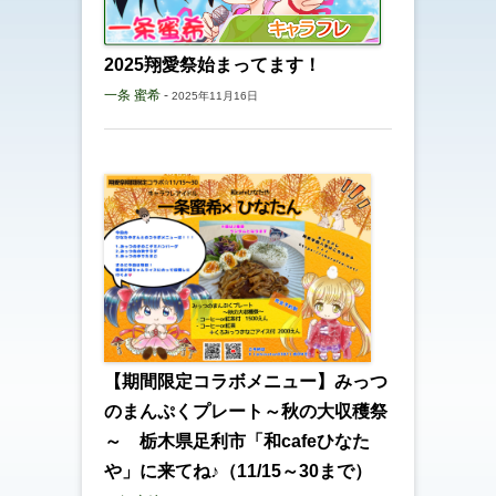
2025翔愛祭始まってます！
一条 蜜希
-
2025年11月16日
【期間限定コラボメニュー】みっつ
のまんぷくプレート～秋の大収穫祭
～ 栃木県足利市「和cafeひなた
や」に来てね♪（11/15～30まで）