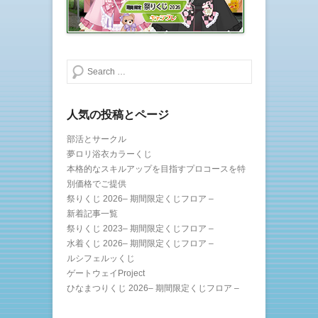
ィ
く
ン
だ
ド
さ
ウ
い
で
(
開
新
き
し
ま
い
検索する
す
ウ
)
ィ
ン
ド
ウ
で
人気の投稿とページ
開
き
ま
部活とサークル
す
夢ロリ浴衣カラーくじ
)
本格的なスキルアップを目指すプロコースを特
別価格でご提供
祭りくじ 2026– 期間限定くじフロア –
新着記事一覧
祭りくじ 2023– 期間限定くじフロア –
水着くじ 2026– 期間限定くじフロア –
ルシフェルッくじ
ゲートウェイProject
ひなまつりくじ 2026– 期間限定くじフロア –