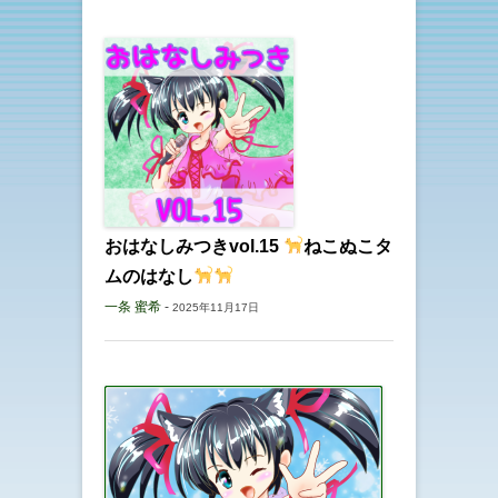
おはなしみつきvol.15
ねこぬこタ
ムのはなし
一条 蜜希
-
2025年11月17日