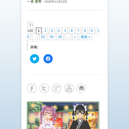
一条 蜜希
-
2025年11月12日
1 /
188
1
2
3
4
5
6
7
8
9
1
0
...
20
30
40
...
»
最後 »
共有:
ク
F
リ
a
ッ
c
ク
e
し
b
て
o
T
o
w
k
i
で
t
共
t
有
e
す
r
る
で
に
共
は
有
ク
(
リ
新
ッ
し
ク
い
し
ウ
て