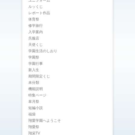
ユニフォーム
ルッくじ
レポート作品
体育祭
修学旅行
入学案内
呉服店
天使くじ
学園生活のしおり
学園祭
学園行事
新入生
期間限定くじ
未分類
機能説明
特集ページ
皐月祭
短編小説
福袋
翔愛学園へようこそ
翔愛祭
翔栄TV