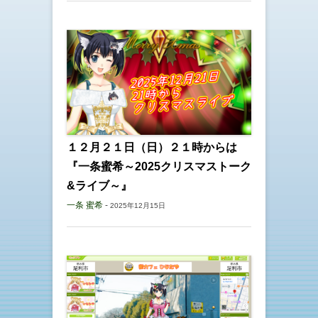
１２月２１日（日）２１時からは
『一条蜜希～2025クリスマストーク
&ライブ～』
一条 蜜希
-
2025年12月15日