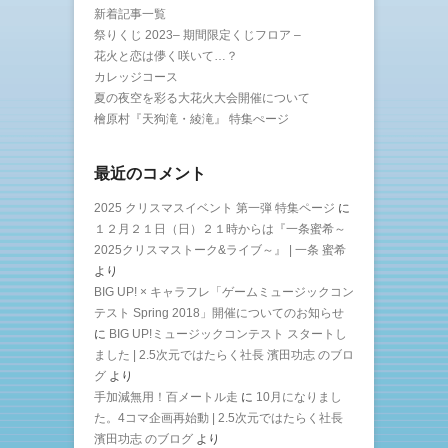
新着記事一覧
祭りくじ 2023– 期間限定くじフロア –
花火と恋は儚く咲いて…？
カレッジコース
夏の夜空を彩る大花火大会開催について
檜原村『天狗滝・綾滝』 特集ぺージ
最近のコメント
2025 クリスマスイベント 第一弾 特集ページ
に
１２月２１日（日）２１時からは『一条蜜希～
2025クリスマストーク&ライブ～』 | 一条 蜜希
より
BIG UP! × キャラフレ「ゲームミュージックコン
テスト Spring 2018」開催についてのお知らせ
に
BIG UP!ミュージックコンテスト スタートし
ました | 2.5次元ではたらく社長 濱田功志 のブロ
グ
より
手加減無用！百メートル走
に
10月になりまし
た。4コマ企画再始動 | 2.5次元ではたらく社長
濱田功志 のブログ
より