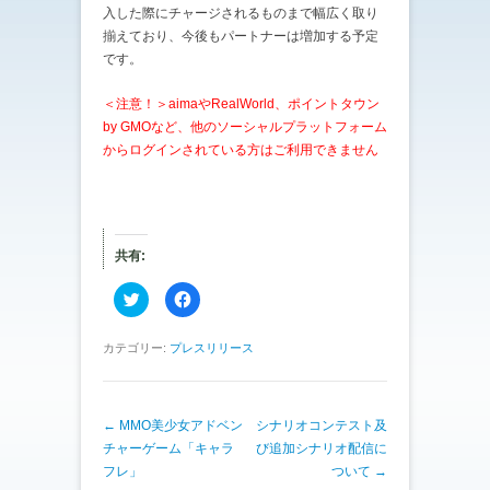
入した際にチャージされるものまで幅広く取り
揃えており、今後もパートナーは増加する予定
です。
＜注意！＞aimaやRealWorld、ポイントタウン
by GMOなど、他のソーシャルプラットフォーム
からログインされている方はご利用できません
共有:
ク
F
リ
a
ッ
c
ク
e
し
b
カテゴリー:
プレスリリース
て
o
T
o
w
k
i
で
t
共
投稿ナビゲーション
←
MMO美少女アドベン
t
有
シナリオコンテスト及
e
す
チャーゲーム「キャラ
び追加シナリオ配信に
r
る
で
に
フレ」
ついて
→
共
は