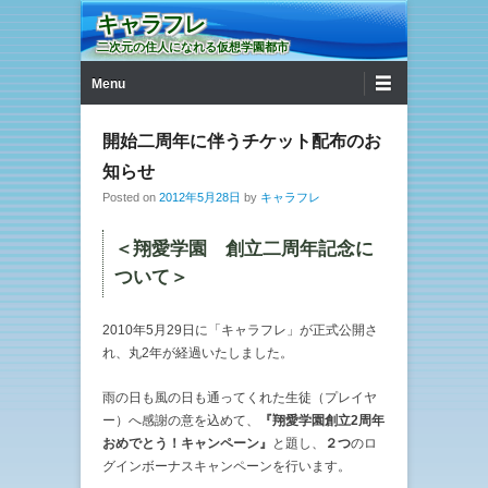
キャラフレ
二次元の住人になれる仮想学園都市
第1メニュー
コンテンツへ移動
Menu
開始二周年に伴うチケット配布のお
知らせ
Posted on
2012年5月28日
by
キャラフレ
＜翔愛学園 創立二周年記念に
ついて＞
2010年5月29日に「キャラフレ」が正式公開さ
れ、丸2年が経過いたしました。
雨の日も風の日も通ってくれた生徒（プレイヤ
ー）へ感謝の意を込めて、
『翔愛学園創立2周年
おめでとう！キャンペーン』
と題し、
２つ
のロ
グインボーナスキャンペーンを行います。