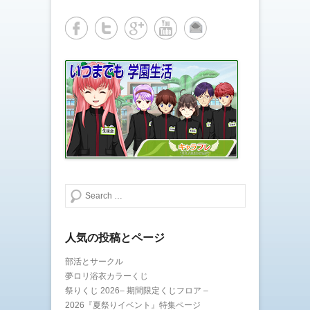
有
ク
(
リ
新
ッ
し
ク
い
し
ウ
て
ィ
く
ン
だ
ド
さ
ウ
い
で
(
開
新
き
し
ま
い
す
ウ
)
ィ
ン
ド
ウ
で
開
き
ま
検索する
す
)
人気の投稿とページ
部活とサークル
夢ロリ浴衣カラーくじ
祭りくじ 2026– 期間限定くじフロア –
2026『夏祭りイベント』特集ページ