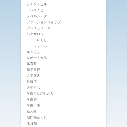
テナントビル
ドレスくじ
ノベルシアター
ファッションショップ
プレスリリース
ヘアサロン
ユニコレくじ
ユニフォーム
ルッくじ
レポート作品
体育祭
修学旅行
入学案内
呉服店
天使くじ
学園生活のしおり
学園祭
学園行事
新入生
期間限定くじ
未分類