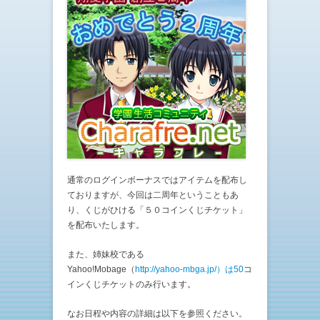
通常のログインボーナスではアイテムを配布し
ておりますが、今回は二周年ということもあ
り、くじがひける「５０コインくじチケット」
を配布いたします。
また、姉妹校である
Yahoo!Mobage（
http://yahoo-mbga.jp/）は50
コ
インくじチケットのみ行います。
なお日程や内容の詳細は以下を参照ください。