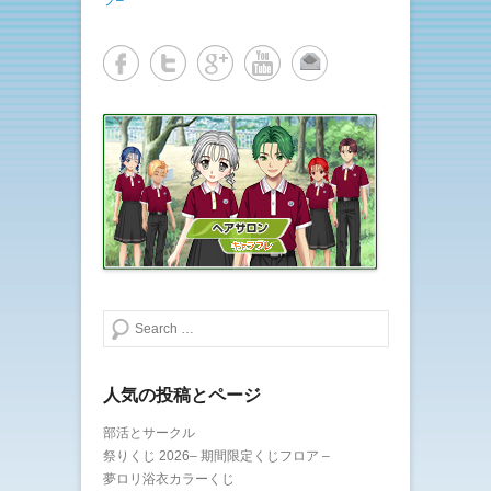
共
は
有
ク
(
リ
新
ッ
し
ク
い
し
ウ
て
ィ
く
ン
だ
ド
さ
ウ
い
で
(
開
新
き
し
ま
い
す
ウ
)
ィ
ン
ド
ウ
で
開
き
ま
検索する
す
)
人気の投稿とページ
部活とサークル
祭りくじ 2026– 期間限定くじフロア –
夢ロリ浴衣カラーくじ