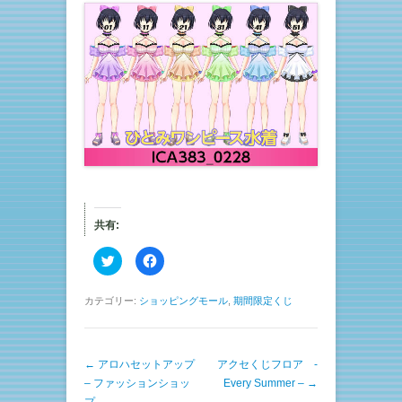
共有:
ク
F
リ
a
ッ
c
ク
e
し
b
カテゴリー:
ショッピングモール
,
期間限定くじ
て
o
T
o
w
k
i
で
t
共
投稿ナビゲーション
←
アロハセットアップ
t
有
アクセくじフロア -
e
す
– ファッションショッ
Every Summer –
→
r
る
で
に
プ–