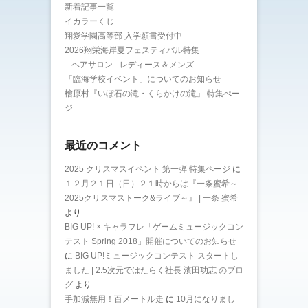
新着記事一覧
イカラーくじ
翔愛学園高等部 入学願書受付中
2026翔栄海岸夏フェスティバル特集
– ヘアサロン –レディース＆メンズ
「臨海学校イベント」についてのお知らせ
檜原村『いぼ石の滝・くらかけの滝』 特集ぺー
ジ
最近のコメント
2025 クリスマスイベント 第一弾 特集ページ
に
１２月２１日（日）２１時からは『一条蜜希～
2025クリスマストーク&ライブ～』 | 一条 蜜希
より
BIG UP! × キャラフレ「ゲームミュージックコン
テスト Spring 2018」開催についてのお知らせ
に
BIG UP!ミュージックコンテスト スタートし
ました | 2.5次元ではたらく社長 濱田功志 のブロ
グ
より
手加減無用！百メートル走
に
10月になりまし