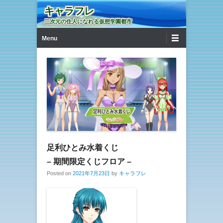
キャラフレ
二次元の住人になれる仮想学園都市
第1メニュー
コンテンツへ移動
Menu
足利ひとみ水着くじ
– 期間限定くじフロア –
Posted on
2021年7月23日
by
キャラフレ