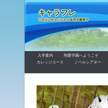
キャラフレ
二次元の住人になれる仮想学園都市
第1メニュー
コンテンツへ移動
入学案内
翔愛学園へようこそ
カレッジコース
ノベルシアター