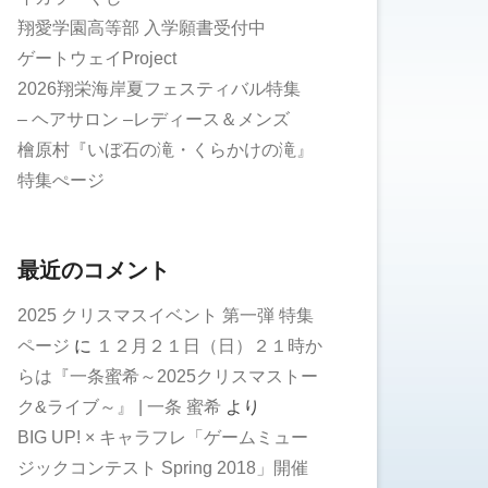
翔愛学園高等部 入学願書受付中
ゲートウェイProject
2026翔栄海岸夏フェスティバル特集
– ヘアサロン –レディース＆メンズ
檜原村『いぼ石の滝・くらかけの滝』
特集ぺージ
最近のコメント
2025 クリスマスイベント 第一弾 特集
ページ
に
１２月２１日（日）２１時か
らは『一条蜜希～2025クリスマストー
ク&ライブ～』 | 一条 蜜希
より
BIG UP! × キャラフレ「ゲームミュー
ジックコンテスト Spring 2018」開催