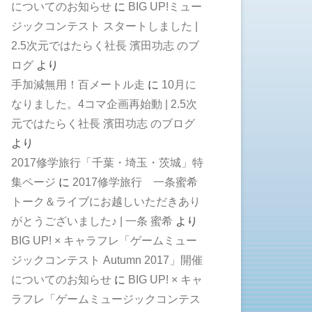
についてのお知らせ
に
BIG UP!ミュー
ジックコンテスト スタートしました |
2.5次元ではたらく社長 濱田功志 のブ
ログ
より
手加減無用！百メートル走
に
10月に
なりました。4コマ企画再始動 | 2.5次
元ではたらく社長 濱田功志 のブログ
より
2017修学旅行「千葉・埼玉・茨城」特
集ページ
に
2017修学旅行 一条蜜希
トーク＆ライブにお越しいただきあり
がとうございました♪ | 一条 蜜希
より
BIG UP! × キャラフレ「ゲームミュー
ジックコンテスト Autumn 2017」開催
についてのお知らせ
に
BIG UP! × キャ
ラフレ「ゲームミュージックコンテス