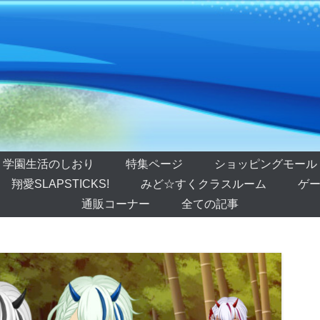
学園生活のしおり
特集ページ
ショッピングモール
翔愛SLAPSTICKS!
みど☆すくクラスルーム
ゲー
通販コーナー
全ての記事