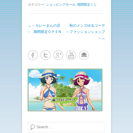
ク
e
し
b
カテゴリー:
ショッピングモール
,
期間限定くじ
て
o
T
o
w
k
i
で
t
共
投稿ナビゲーション
←
– カレーまんの店
t
有
秋のメンズゆるコーデ
e
す
– 期間限定ＯＰＥN
– ファッションショップ
r
る
で
に
–
→
共
は
有
ク
(
リ
新
ッ
し
ク
い
し
ウ
て
ィ
く
ン
だ
ド
さ
ウ
い
で
(
開
新
き
し
ま
い
す
ウ
)
ィ
ン
ド
ウ
で
開
き
ま
検索する
す
)