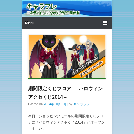
キャラフレ
二次元の住人になれる仮想学園都市
第1メニュー
コンテンツへ移動
Menu
期間限定くじフロア - ハロウィン
アクセくじ2014 –
Posted on
2014年10月10日
by
キャラフレ
本日、ショッピングモールの期間限定くじフロ
アに「ハロウィンアクセくじ2014」がオープン
しました。