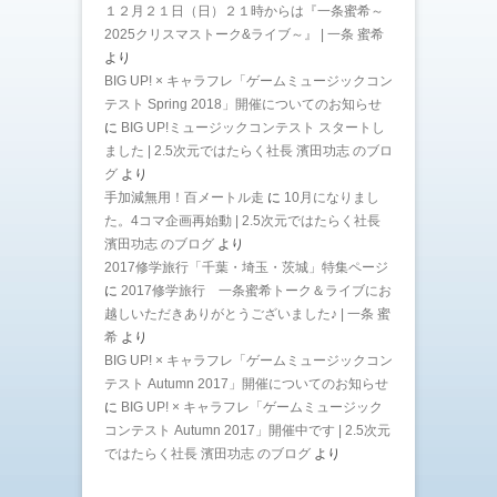
１２月２１日（日）２１時からは『一条蜜希～
2025クリスマストーク&ライブ～』 | 一条 蜜希
より
BIG UP! × キャラフレ「ゲームミュージックコン
テスト Spring 2018」開催についてのお知らせ
に
BIG UP!ミュージックコンテスト スタートし
ました | 2.5次元ではたらく社長 濱田功志 のブロ
グ
より
手加減無用！百メートル走
に
10月になりまし
た。4コマ企画再始動 | 2.5次元ではたらく社長
濱田功志 のブログ
より
2017修学旅行「千葉・埼玉・茨城」特集ページ
に
2017修学旅行 一条蜜希トーク＆ライブにお
越しいただきありがとうございました♪ | 一条 蜜
希
より
BIG UP! × キャラフレ「ゲームミュージックコン
テスト Autumn 2017」開催についてのお知らせ
に
BIG UP! × キャラフレ「ゲームミュージック
コンテスト Autumn 2017」開催中です | 2.5次元
ではたらく社長 濱田功志 のブログ
より