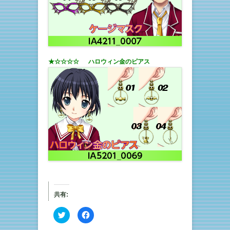
★☆☆☆☆ ハロウィン金のピアス
共有:
ク
F
リ
a
ッ
c