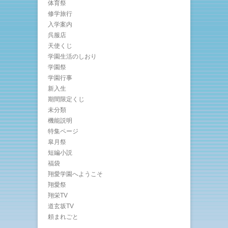
体育祭
修学旅行
入学案内
呉服店
天使くじ
学園生活のしおり
学園祭
学園行事
新入生
期間限定くじ
未分類
機能説明
特集ページ
皐月祭
短編小説
福袋
翔愛学園へようこそ
翔愛祭
翔栄TV
道玄坂TV
頼まれごと