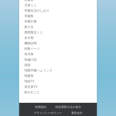
天使くじ
学園生活のしおり
学園祭
学園行事
新入生
期間限定くじ
未分類
機能説明
特集ページ
皐月祭
短編小説
福袋
翔愛学園へようこそ
翔愛祭
翔栄TV
道玄坂TV
頼まれごと
利用規約
特定商取引法の表示
プライバシーポリシー
運営会社