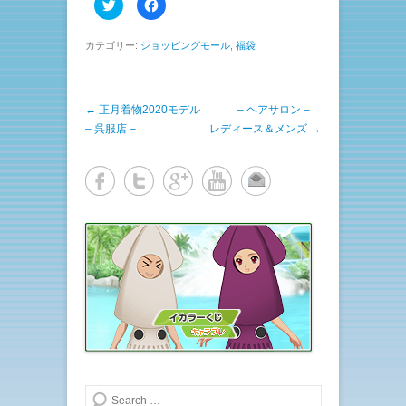
ク
F
リ
a
ッ
c
ク
e
し
b
カテゴリー:
ショッピングモール
,
福袋
て
o
T
o
w
k
i
で
t
共
投稿ナビゲーション
←
正月着物2020モデル
t
有
– ヘアサロン –
e
す
– 呉服店 –
レディース＆メンズ
→
r
る
で
に
共
は
有
ク
(
リ
新
ッ
し
ク
い
し
ウ
て
ィ
く
ン
だ
ド
さ
ウ
い
で
(
開
新
き
し
ま
い
す
ウ
)
ィ
ン
ド
ウ
で
開
き
検索する
ま