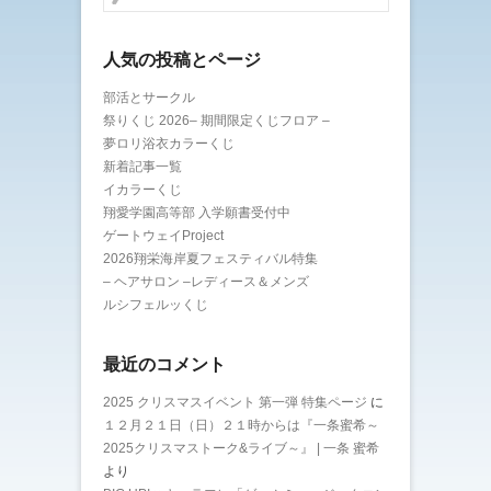
す
)
人気の投稿とページ
部活とサークル
祭りくじ 2026– 期間限定くじフロア –
夢ロリ浴衣カラーくじ
新着記事一覧
イカラーくじ
翔愛学園高等部 入学願書受付中
ゲートウェイProject
2026翔栄海岸夏フェスティバル特集
– ヘアサロン –レディース＆メンズ
ルシフェルッくじ
最近のコメント
2025 クリスマスイベント 第一弾 特集ページ
に
１２月２１日（日）２１時からは『一条蜜希～
2025クリスマストーク&ライブ～』 | 一条 蜜希
より