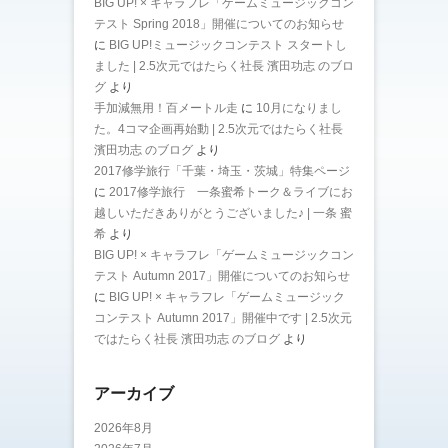
BIG UP! × キャラフレ「ゲームミュージックコン
テスト Spring 2018」開催についてのお知らせ
に
BIG UP!ミュージックコンテスト スタートし
ました | 2.5次元ではたらく社長 濱田功志 のブロ
グ
より
手加減無用！百メートル走
に
10月になりまし
た。4コマ企画再始動 | 2.5次元ではたらく社長
濱田功志 のブログ
より
2017修学旅行「千葉・埼玉・茨城」特集ページ
に
2017修学旅行 一条蜜希トーク＆ライブにお
越しいただきありがとうございました♪ | 一条 蜜
希
より
BIG UP! × キャラフレ「ゲームミュージックコン
テスト Autumn 2017」開催についてのお知らせ
に
BIG UP! × キャラフレ「ゲームミュージック
コンテスト Autumn 2017」開催中です | 2.5次元
ではたらく社長 濱田功志 のブログ
より
アーカイブ
2026年8月