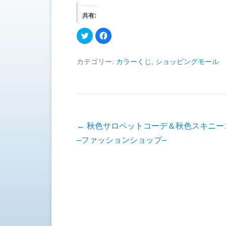
共有:
ク
F
リ
a
ッ
c
ク
e
し
b
カテゴリー:
カラーくじ
,
ショッピングモール
て
o
T
o
w
k
i
で
t
共
t
有
e
す
r
る
で
に
共
は
有
ク
投稿ナビゲーション
←
秋色サロペットコーデ＆秋色スキニー
(
リ
新
ッ
–ファッションショップ–
し
ク
い
し
ウ
て
ィ
く
ン
だ
ド
さ
ウ
い
で
(
開
新
き
し
ま
い
す
ウ
)
ィ
ン