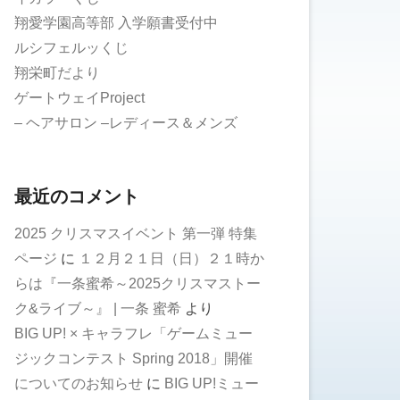
翔愛学園高等部 入学願書受付中
ルシフェルッくじ
翔栄町だより
ゲートウェイProject
– ヘアサロン –レディース＆メンズ
最近のコメント
2025 クリスマスイベント 第一弾 特集
ページ
に
１２月２１日（日）２１時か
らは『一条蜜希～2025クリスマストー
ク&ライブ～』 | 一条 蜜希
より
BIG UP! × キャラフレ「ゲームミュー
ジックコンテスト Spring 2018」開催
についてのお知らせ
に
BIG UP!ミュー