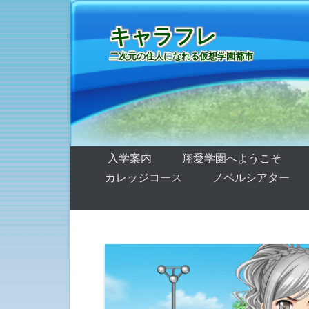
キャラフレ
二次元の住人になれる仮想学園都市
第1メニュー
コンテンツへ移動
入学案内
翔愛学園へようこそ
カレッジコース
ノベルシアター