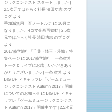
ジックコンテスト スタートしました |
2.5次元ではたらく社長 濱田功志 のブ
ログ
より
手加減無用！百メートル走
に
10月に
なりました。4コマ企画再始動 | 2.5次
元ではたらく社長 濱田功志 のブログ
より
2017修学旅行「千葉・埼玉・茨城」特
集ページ
に
2017修学旅行 一条蜜希
トーク＆ライブにお越しいただきあり
がとうございました♪ | 一条 蜜希
より
BIG UP! × キャラフレ「ゲームミュー
ジックコンテスト Autumn 2017」開催
についてのお知らせ
に
BIG UP! × キャ
ラフレ「ゲームミュージックコンテス
ト Autumn 2017」開催中です | 2.5次元