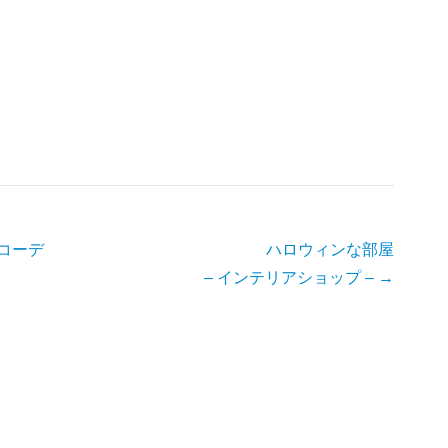
コーデ
ハロウィンな部屋
– インテリアショップ –
→