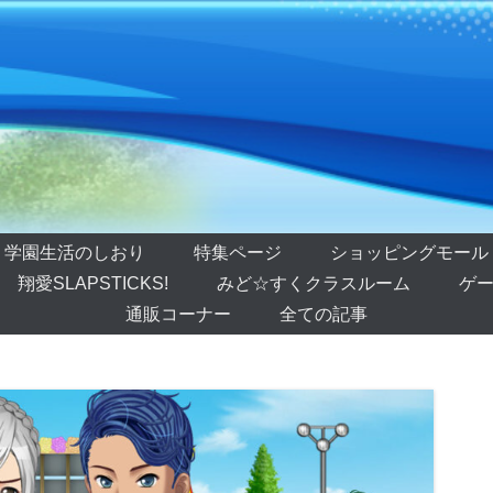
学園生活のしおり
特集ページ
ショッピングモール
翔愛SLAPSTICKS!
みど☆すくクラスルーム
ゲー
通販コーナー
全ての記事