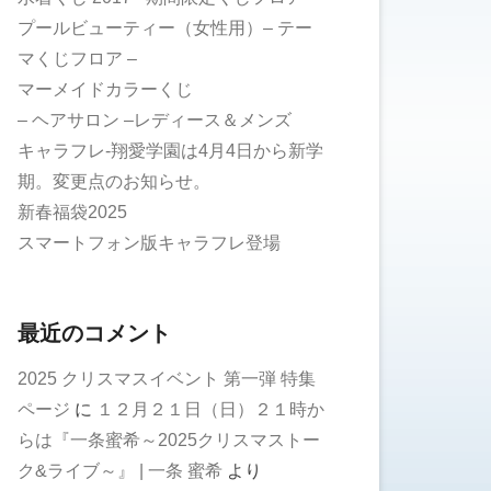
プールビューティー（女性用）– テー
マくじフロア –
マーメイドカラーくじ
– ヘアサロン –レディース＆メンズ
キャラフレ-翔愛学園は4月4日から新学
期。変更点のお知らせ。
新春福袋2025
スマートフォン版キャラフレ登場
最近のコメント
2025 クリスマスイベント 第一弾 特集
ページ
に
１２月２１日（日）２１時か
らは『一条蜜希～2025クリスマストー
ク&ライブ～』 | 一条 蜜希
より