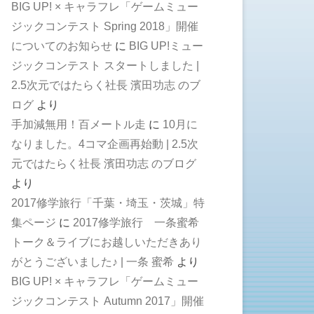
BIG UP! × キャラフレ「ゲームミュー
ジックコンテスト Spring 2018」開催
についてのお知らせ
に
BIG UP!ミュー
ジックコンテスト スタートしました |
2.5次元ではたらく社長 濱田功志 のブ
ログ
より
手加減無用！百メートル走
に
10月に
なりました。4コマ企画再始動 | 2.5次
元ではたらく社長 濱田功志 のブログ
より
2017修学旅行「千葉・埼玉・茨城」特
集ページ
に
2017修学旅行 一条蜜希
トーク＆ライブにお越しいただきあり
がとうございました♪ | 一条 蜜希
より
BIG UP! × キャラフレ「ゲームミュー
ジックコンテスト Autumn 2017」開催