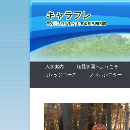
キャラフレ
二次元の住人になれる仮想学園都市
第1メニュー
コンテンツへ移動
入学案内
翔愛学園へようこそ
カレッジコース
ノベルシアター