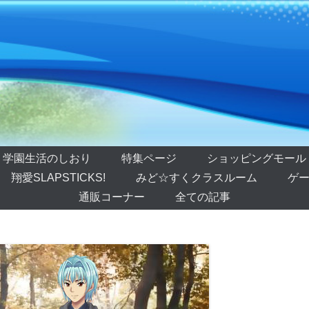
学園生活のしおり
特集ページ
ショッピングモール
翔愛SLAPSTICKS!
みど☆すくクラスルーム
ゲー
通販コーナー
全ての記事