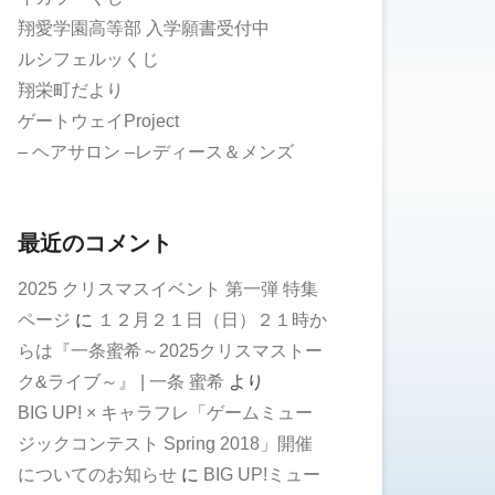
翔愛学園高等部 入学願書受付中
ルシフェルッくじ
翔栄町だより
ゲートウェイProject
– ヘアサロン –レディース＆メンズ
最近のコメント
2025 クリスマスイベント 第一弾 特集
ページ
に
１２月２１日（日）２１時か
らは『一条蜜希～2025クリスマストー
ク&ライブ～』 | 一条 蜜希
より
BIG UP! × キャラフレ「ゲームミュー
ジックコンテスト Spring 2018」開催
についてのお知らせ
に
BIG UP!ミュー