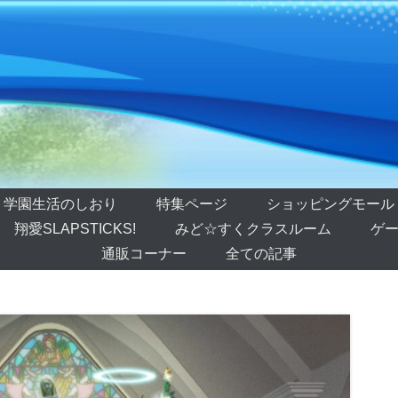
学園生活のしおり
特集ページ
ショッピングモール
翔愛SLAPSTICKS!
みど☆すくクラスルーム
ゲー
通販コーナー
全ての記事