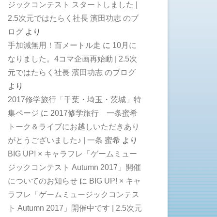
ジックコンテスト スタートしました |
2.5次元ではたらく社長 濱田功志 のブ
ログ
より
手加減無用！百メートル走
に
10月に
なりました。4コマ企画再始動 | 2.5次
元ではたらく社長 濱田功志 のブログ
より
2017修学旅行「千葉・埼玉・茨城」特
集ページ
に
2017修学旅行 一条蜜希
トーク＆ライブにお越しいただきあり
がとうございました♪ | 一条 蜜希
より
BIG UP! × キャラフレ「ゲームミュー
ジックコンテスト Autumn 2017」開催
についてのお知らせ
に
BIG UP! × キャ
ラフレ「ゲームミュージックコンテス
ト Autumn 2017」開催中です | 2.5次元