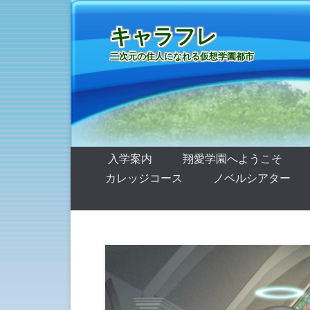
キャラフレ
二次元の住人になれる仮想学園都市
第1メニュー
コンテンツへ移動
入学案内
翔愛学園へようこそ
カレッジコース
ノベルシアター